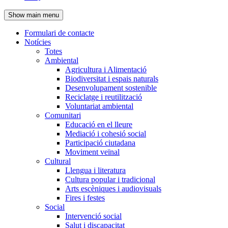
de
Show main menu
l'encapçalament
Formulari de contacte
Notícies
Navegació
Totes
principal
Ambiental
Agricultura i Alimentació
Biodiversitat i espais naturals
Desenvolupament sostenible
Reciclatge i reutilització
Voluntariat ambiental
Comunitari
Educació en el lleure
Mediació i cohesió social
Participació ciutadana
Moviment veïnal
Cultural
Llengua i literatura
Cultura popular i tradicional
Arts escèniques i audiovisuals
Fires i festes
Social
Intervenció social
Salut i discapacitat