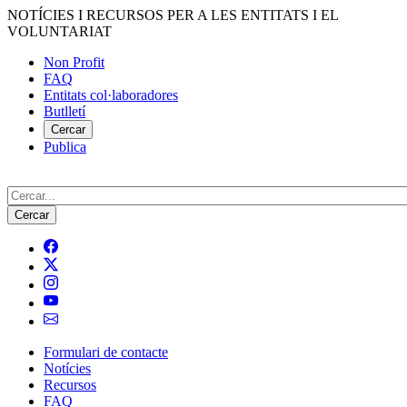
Vés
NOTÍCIES I RECURSOS PER A LES ENTITATS I EL
al
VOLUNTARIAT
contingut
Non Profit
FAQ
Menú
Entitats col·laboradores
del
Butlletí
compte
Cercar
Publica
d'usuari
Cerca
Formulari de contacte
Notícies
Navegació
Recursos
principal
FAQ