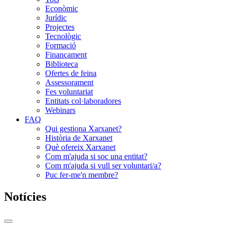
Econòmic
Jurídic
Projectes
Tecnològic
Formació
Finançament
Biblioteca
Ofertes de feina
Assessorament
Fes voluntariat
Entitats col·laboradores
Webinars
FAQ
Qui gestiona Xarxanet?
Història de Xarxanet
Què ofereix Xarxanet
Com m'ajuda si soc una entitat?
Com m'ajuda si vull ser voluntari/a?
Puc fer-me'n membre?
Notícies
Commutador