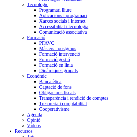
Tecnològic
Programari lliure
Aplicacions i programari
Xarxes socials i Internet
Accessibilitat i tecnologia
Comunicació associativa
Formació
PFAVC
Màsters i postgraus
Formació intervenció
Formació gestió
Formació en línia
Dinàmiques grupals
Econòmic
Banca ètica
Captació de fons
Obligacions fiscals
Transparència i rendició de comptes
Tresoreria i comptabilitat
Cooperativisme
Agenda
Opinió
Vídeos
Recursos
Tots