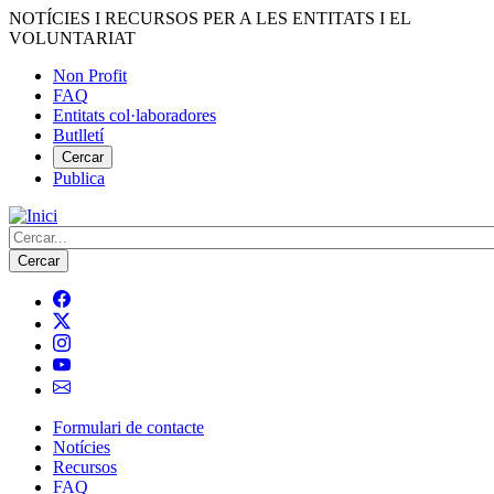
Vés
NOTÍCIES I RECURSOS PER A LES ENTITATS I EL
al
VOLUNTARIAT
contingut
Non Profit
FAQ
Menú
Entitats col·laboradores
del
Butlletí
compte
Cercar
Publica
d'usuari
Cerca
Formulari de contacte
Notícies
Navegació
Recursos
principal
FAQ