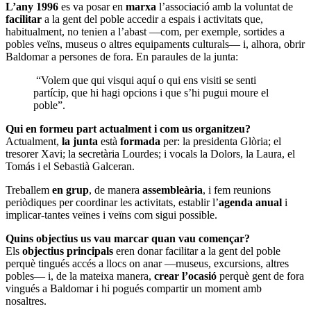
L’any 1996
es va posar en
marxa
l’associació amb la voluntat de
facilitar
a la gent del poble accedir a espais i activitats que,
habitualment, no tenien a l’abast —com, per exemple, sortides a
pobles veïns, museus o altres equipaments culturals— i, alhora, obrir
Baldomar a persones de fora. En paraules de la junta:
“Volem que qui visqui aquí o qui ens visiti se senti
partícip, que hi hagi opcions i que s’hi pugui moure el
poble”.
Qui en formeu part actualment i com us organitzeu?
Actualment,
la junta
està
formada
per: la presidenta Glòria; el
tresorer Xavi; la secretària Lourdes; i vocals la Dolors, la Laura, el
Tomás i el Sebastià Galceran.
Treballem
en grup
, de manera
assembleària
, i fem reunions
periòdiques per coordinar les activitats, establir l’
agenda anual
i
implicar-tantes veïnes i veïns com sigui possible.
Quins objectius us vau marcar quan vau començar?
Els
objectius principals
eren donar facilitar a la gent del poble
perquè tingués accés a llocs on anar —museus, excursions, altres
pobles— i, de la mateixa manera,
crear l’ocasió
perquè gent de fora
vingués a Baldomar i hi pogués compartir un moment amb
nosaltres.