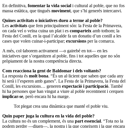
En definitiva,
fomentar la vida social
i cultural al poble, que no fos
massa estàtica, que tingués
moviment
, que s’hi generés intercanvi.
Quines activitats o iniciatives dueu a terme al poble?
Les
activitats
que fem principalment són: la Festa de la Primavera,
on cada veí o veïna cuina un plat i es
comparteix
amb tothom; la
Festa del Conill, en la qual l’alcalde fa un donatiu d’un conill a les
cases que volen cuinar-i-participar;
excursions
per la comarca.
A més, col·laborem activament —o gairebé en tot— en les
iniciatives que s’organitzen al poble, fins i tot aquelles que no són
pròpiament de la nostra competència directa.
Com reacciona la gent de Baldomar i dels voltants?
La resposta és
molt bona
. “És un al·licient que saben que cada any
hi serà i l’esperen amb ganes”. La Festa de la Primavera, la Festa del
Conill, les excursions… generen
expectació
i participació
. També
hi ha persones que han vingut a viure al poble recentment i cerquen
implicar-se
, però encara hi ha marge.
Tot plegat crea una dinàmica que manté el poble viu.
Quin paper juga la cultura en la vida del poble?
La cultura no és un complement, és una
part essencial
. “Tota no la
podem perdre —diuen—, la nostra i la que coneixem i la que encara