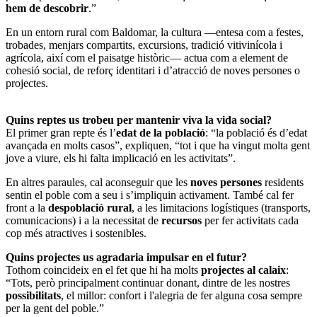
hem de descobrir
.”
En un entorn rural com Baldomar, la cultura —entesa com a festes,
trobades, menjars compartits, excursions, tradició vitivinícola i
agrícola, així com el paisatge històric— actua com a element de
cohesió social, de reforç identitari i d’atracció de noves persones o
projectes.
Quins reptes us trobeu per mantenir viva la vida social?
El primer gran repte és l’
edat de la població
: “la població és d’edat
avançada en molts casos”, expliquen, “tot i que ha vingut molta gent
jove a viure, els hi falta implicació en les activitats”.
En altres paraules, cal aconseguir que les
noves persones
residents
sentin el poble com a seu i s’impliquin activament. També cal fer
front a la
despoblació rural
, a les limitacions logístiques (transports,
comunicacions) i a la necessitat de
recursos
per fer activitats cada
cop més atractives i sostenibles.
Quins projectes us agradaria impulsar en el futur?
Tothom coincideix en el fet que hi ha molts
projectes al calaix
:
“Tots, però principalment continuar donant, dintre de les nostres
possibilitats
, el millor: confort i l'alegria de fer alguna cosa sempre
per la gent del poble.”