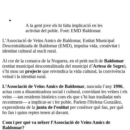
A la gent jove els hi falta implicació en les
activitat del poble. Font: EMD Baldomar.
L’Associació de Veïns Amics de Baldomar, Entitat Municipal
Descentralitzada de Baldomar (EMD), impulsa vida, creativitat i
identitat cultural al nucli rural.
Al cor de la comarca de la Noguera, en el petit nucli de
Baldomar
(entitat municipal descentralitzada del municipi d’
Artesa de Segre
),
s’hi mou un
projecte
que reivindica la vida cultural, la convivència
veïnal i la identitat rural.
L’Associació de Veïns Amics de Baldomar
, nascuda l’any
1996
,
actua com a dinamitzadora social i cultural, convidant les veïnes i els
veïns —tan residents històrics com els que s’hi han traslladat més
recentment— a implicar-se i fer poble. Parlem l'Helena González,
expresidenta de la
junta de l’entitat
per conèixer què fan, per què
ho fan i quins reptes tenen al davant.
Com i per què va néixer l’Associació de Veïns Amics de
Baldomar?