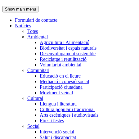
de
Show main menu
l'encapçalament
Formulari de contacte
Notícies
Navegació
Totes
principal
Ambiental
Agricultura i Alimentació
Biodiversitat i espais naturals
Desenvolupament sostenible
Reciclatge i reutilització
Voluntariat ambiental
Comunitari
Educació en el lleure
Mediació i cohesió social
Participació ciutadana
Moviment veïnal
Cultural
Llengua i literatura
Cultura popular i tradicional
Arts escèniques i audiovisuals
Fires i festes
Social
Intervenció social
Salut i discapacitat