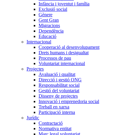
Infància i joventut i família
Exclusió social
Gènere
Gent Gran
Migracions
Dependència
Educació
Internacional
Cooperació al desenvolupament
Drets humans i desigualtat
Processos de pau
Voluntariat internacional
Projectes
Avaluació i qualitat
Direcció i gestió ONG
Responsabilitat social
Gestió del voluntariat
Disseny de projectes
Innovació i emprenedoria social
Treball en xarxa
Participació interna
Jurídic
Contractació
Normativa entitat
Marc legal voluntariat