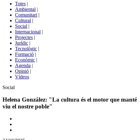
del
Totes
|
menú
Ambiental
|
de
Comunitari
|
portals
Cultural
|
Social
|
Internacional
|
Projectes
|
Jurídic
|
Tecnològic
|
Formació
|
Econòmic
|
Agenda
|
Opinió
|
Vídeos
Àmbit
Social
de
la
Helena González: "La cultura és el motor que manté
notícia
viu el nostre poble"
Comparteix
Compartir
en