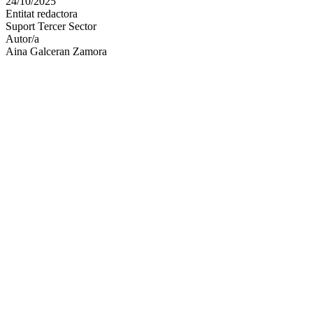
24/10/2025
altres
Entitat redactora
xarxes
Suport Tercer Sector
socials
Autor/a
Aina Galceran Zamora