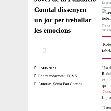
Els jov
program
Comtal dissenyen
un joc per treballar
Trencar 
les emocions
que s'u
'Robo
Comparteix
fabri
Compartir en altres xarxes socials
"La d
17/08/2023
Reduir
Entitat redactora
FCVS
expli
Autor/a
Sònia Pau Cortada
quan 
'Const
la
pro
"
Trenc