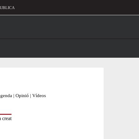
UBLICA
alament
genda
|
Opinió
|
Vídeos