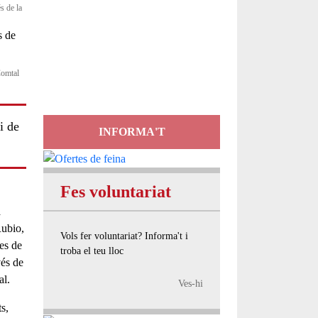
s de la
Servei
d'Assessorament
gratuït per a entitats
Comtal
i de
INFORMA'T
Fes voluntariat
a
Rubio
,
Vols fer voluntariat? Informa't i
ves de
troba el teu lloc
vés de
al
.
Ves-hi
ts
,