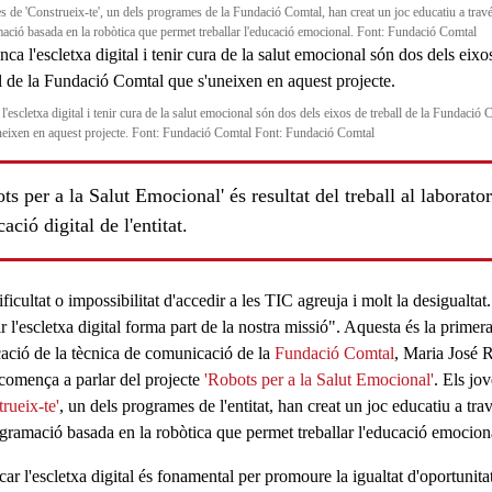
es de 'Construeix-te', un dels programes de la Fundació Comtal, han creat un joc educatiu a travé
ació basada en la robòtica que permet treballar l'educació emocional. Font: Fundació Comtal
l'escletxa digital i tenir cura de la salut emocional són dos dels eixos de treball de la Fundació 
neixen en aquest projecte. Font: Fundació Comtal Font: Fundació Comtal
ts per a la Salut Emocional' és resultat del treball al laborator
cació digital de l'entitat.
ificultat o
impossibilitat d'accedir a les TIC
agreuja i molt la
desigualtat
.
 l'escletxa digital forma part de la nostra missió". Aquesta és la primer
cació de la tècnica de comunicació de la
Fundació Comtal
,
Maria José 
comença a parlar del projecte
'Robots per a la Salut Emocional'
. Els jo
rueix-te'
, un dels programes de l'entitat, han creat un
joc educatiu
a tra
gramació basada en la robòtica
que permet
treballar l'educació emocion
ar l'escletxa digital
és fonamental per promoure la
igualtat d'oportunita