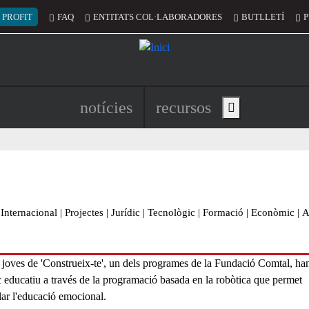
 del compte d'usuari
 PROFIT
FAQ
ENTITATS COL·LABORADORES
BUTLLETÍ
P
Navegació principal de l'encapç
notícies
recursos
Show main menu
Internacional
|
Projectes
|
Jurídic
|
Tecnològic
|
Formació
|
Econòmic
|
A