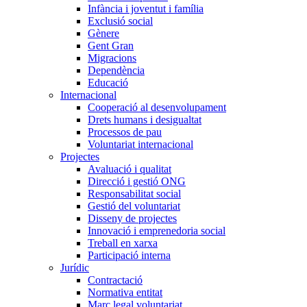
Infància i joventut i família
Exclusió social
Gènere
Gent Gran
Migracions
Dependència
Educació
Internacional
Cooperació al desenvolupament
Drets humans i desigualtat
Processos de pau
Voluntariat internacional
Projectes
Avaluació i qualitat
Direcció i gestió ONG
Responsabilitat social
Gestió del voluntariat
Disseny de projectes
Innovació i emprenedoria social
Treball en xarxa
Participació interna
Jurídic
Contractació
Normativa entitat
Marc legal voluntariat