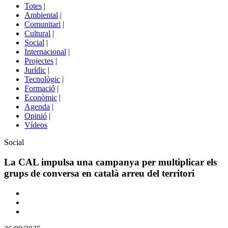
del
Totes
|
menú
Ambiental
|
de
Comunitari
|
portals
Cultural
|
Social
|
Internacional
|
Projectes
|
Jurídic
|
Tecnològic
|
Formació
|
Econòmic
|
Agenda
|
Opinió
|
Vídeos
Àmbit
Social
de
la
La CAL impulsa una campanya per multiplicar els
notícia
grups de conversa en català arreu del territori
Comparteix
Compartir
en