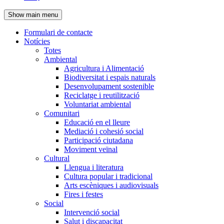
de
Show main menu
l'encapçalament
Formulari de contacte
Notícies
Navegació
Totes
principal
Ambiental
Agricultura i Alimentació
Biodiversitat i espais naturals
Desenvolupament sostenible
Reciclatge i reutilització
Voluntariat ambiental
Comunitari
Educació en el lleure
Mediació i cohesió social
Participació ciutadana
Moviment veïnal
Cultural
Llengua i literatura
Cultura popular i tradicional
Arts escèniques i audiovisuals
Fires i festes
Social
Intervenció social
Salut i discapacitat