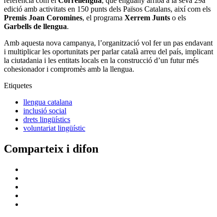
referència com el
Correllengua
, que enguany arriba a la seva 29a
edició amb activitats en 150 punts dels Països Catalans, així com els
Premis Joan Coromines
, el programa
Xerrem Junts
o els
Garbells de llengua
.
Amb aquesta nova campanya, l’organització vol fer un pas endavant
i multiplicar les oportunitats per parlar català arreu del país, implicant
la ciutadania i les entitats locals en la construcció d’un futur més
cohesionador i compromès amb la llengua.
Etiquetes
llengua catalana
inclusió social
drets lingüístics
voluntariat lingüístic
Comparteix i difon