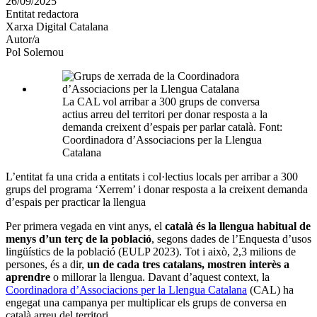
26/09/2025
altres
Entitat redactora
xarxes
Xarxa Digital Catalana
socials
Autor/a
Pol Solernou
La CAL vol arribar a 300 grups de conversa
actius arreu del territori per donar resposta a la
demanda creixent d’espais per parlar català. Font:
Coordinadora d’Associacions per la Llengua
Catalana
L’entitat fa una crida a entitats i col·lectius locals per arribar a 300
grups del programa ‘Xerrem’ i donar resposta a la creixent demanda
d’espais per practicar la llengua
Per primera vegada en vint anys, el
català és la llengua habitual de
menys d’un terç de la població
, segons dades de l’Enquesta d’usos
lingüístics de la població (EULP 2023). Tot i això, 2,3 milions de
persones, és a dir,
un de cada tres catalans, mostren interès a
aprendre
o millorar la llengua. Davant d’aquest context, la
Coordinadora d’Associacions per la Llengua Catalana
(CAL) ha
engegat una campanya per multiplicar els grups de conversa en
català arreu del territori.