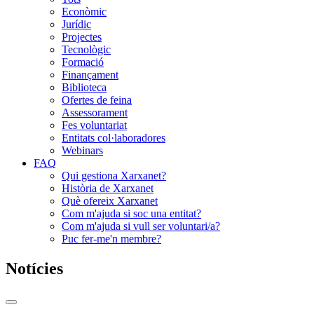
Econòmic
Jurídic
Projectes
Tecnològic
Formació
Finançament
Biblioteca
Ofertes de feina
Assessorament
Fes voluntariat
Entitats col·laboradores
Webinars
FAQ
Qui gestiona Xarxanet?
Història de Xarxanet
Què ofereix Xarxanet
Com m'ajuda si soc una entitat?
Com m'ajuda si vull ser voluntari/a?
Puc fer-me'n membre?
Notícies
Commutador