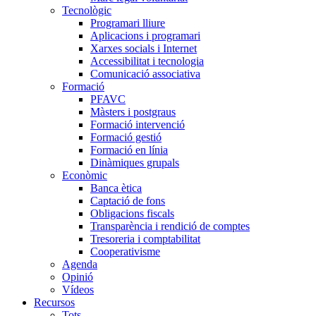
Tecnològic
Programari lliure
Aplicacions i programari
Xarxes socials i Internet
Accessibilitat i tecnologia
Comunicació associativa
Formació
PFAVC
Màsters i postgraus
Formació intervenció
Formació gestió
Formació en línia
Dinàmiques grupals
Econòmic
Banca ètica
Captació de fons
Obligacions fiscals
Transparència i rendició de comptes
Tresoreria i comptabilitat
Cooperativisme
Agenda
Opinió
Vídeos
Recursos
Tots