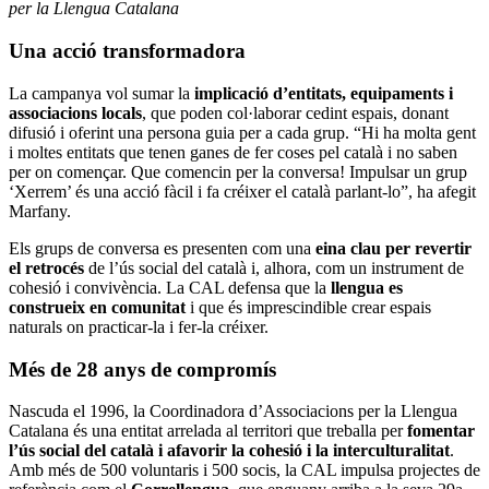
per la Llengua Catalana
Una acció transformadora
La campanya vol sumar la
implicació d’entitats, equipaments i
associacions locals
, que poden col·laborar cedint espais, donant
difusió i oferint una persona guia per a cada grup. “Hi ha molta gent
i moltes entitats que tenen ganes de fer coses pel català i no saben
per on començar. Que comencin per la conversa! Impulsar un grup
‘Xerrem’ és una acció fàcil i fa créixer el català parlant-lo”, ha afegit
Marfany.
Els grups de conversa es presenten com una
eina clau per revertir
el retrocés
de l’ús social del català i, alhora, com un instrument de
cohesió i convivència. La CAL defensa que la
llengua es
construeix en comunitat
i que és imprescindible crear espais
naturals on practicar-la i fer-la créixer.
Més de 28 anys de compromís
Nascuda el 1996, la Coordinadora d’Associacions per la Llengua
Catalana és una entitat arrelada al territori que treballa per
fomentar
l’ús social del català i afavorir la cohesió i la interculturalitat
.
Amb més de 500 voluntaris i 500 socis, la CAL impulsa projectes de