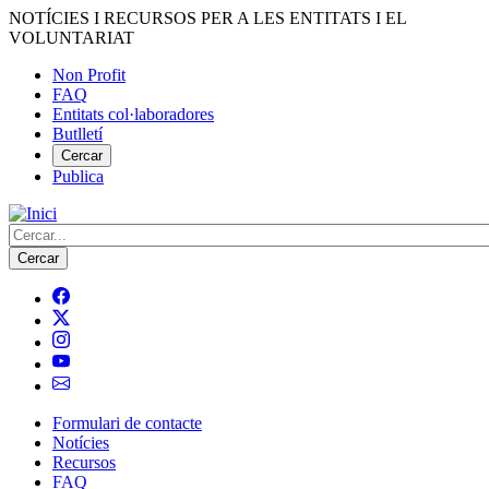
Vés
NOTÍCIES I RECURSOS PER A LES ENTITATS I EL
al
VOLUNTARIAT
contingut
Non Profit
FAQ
Menú
Entitats col·laboradores
del
Butlletí
compte
Cercar
Publica
d'usuari
Cerca
Formulari de contacte
Notícies
Navegació
Recursos
principal
FAQ