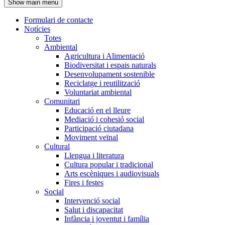
Show main menu
l'encapçalament
Formulari de contacte
Notícies
Navegació
Totes
principal
Ambiental
Agricultura i Alimentació
Biodiversitat i espais naturals
Desenvolupament sostenible
Reciclatge i reutilització
Voluntariat ambiental
Comunitari
Educació en el lleure
Mediació i cohesió social
Participació ciutadana
Moviment veïnal
Cultural
Llengua i literatura
Cultura popular i tradicional
Arts escèniques i audiovisuals
Fires i festes
Social
Intervenció social
Salut i discapacitat
Infància i joventut i família