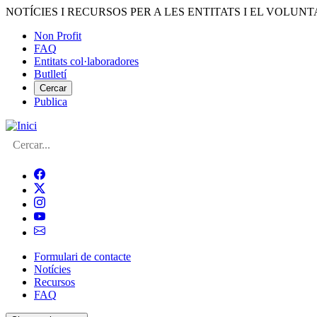
Vés
NOTÍCIES I RECURSOS PER A LES ENTITATS I EL VOLUNT
al
Non Profit
contingut
FAQ
Menú
Entitats col·laboradores
del
Butlletí
compte
Cercar
Publica
d'usuari
Cerca
Formulari de contacte
Notícies
Navegació
Recursos
principal
FAQ
de