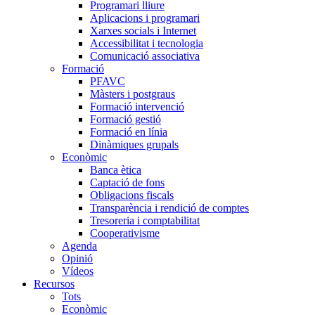
Programari lliure
Aplicacions i programari
Xarxes socials i Internet
Accessibilitat i tecnologia
Comunicació associativa
Formació
PFAVC
Màsters i postgraus
Formació intervenció
Formació gestió
Formació en línia
Dinàmiques grupals
Econòmic
Banca ètica
Captació de fons
Obligacions fiscals
Transparència i rendició de comptes
Tresoreria i comptabilitat
Cooperativisme
Agenda
Opinió
Vídeos
Recursos
Tots
Econòmic