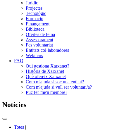
Jurídic
Projectes
Tecnològic
Formació
Finançament
Biblioteca
Ofertes de feina
Assessorament
Fes voluntariat
Entitats col·laboradores
Webinars
FAQ
Qui gestiona Xarxanet?
Història de Xarxanet
Què ofereix Xarxanet
Com m'ajuda si soc una entitat?
Com m'ajuda si vull ser voluntari/a?
Puc fer-me'n membre?
Notícies
Commutador
del
Totes
|
menú