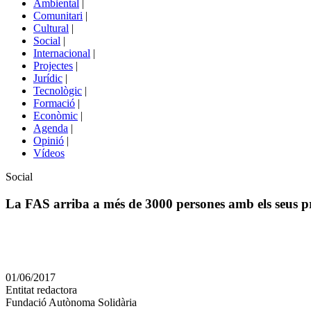
Ambiental
|
de
Comunitari
|
portals
Cultural
|
Social
|
Internacional
|
Projectes
|
Jurídic
|
Tecnològic
|
Formació
|
Econòmic
|
Agenda
|
Opinió
|
Vídeos
Àmbit
Social
de
la
La FAS arriba a més de 3000 persones amb els seus pr
notícia
Comparteix
Compartir
en
01/06/2017
altres
Entitat redactora
xarxes
Fundació Autònoma Solidària
socials