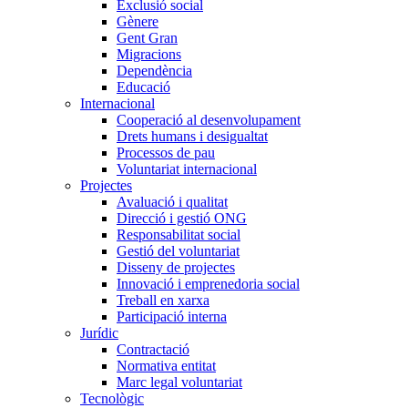
Exclusió social
Gènere
Gent Gran
Migracions
Dependència
Educació
Internacional
Cooperació al desenvolupament
Drets humans i desigualtat
Processos de pau
Voluntariat internacional
Projectes
Avaluació i qualitat
Direcció i gestió ONG
Responsabilitat social
Gestió del voluntariat
Disseny de projectes
Innovació i emprenedoria social
Treball en xarxa
Participació interna
Jurídic
Contractació
Normativa entitat
Marc legal voluntariat
Tecnològic