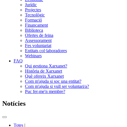
Jurídic
Projectes
Tecnològic
Formació
Finançament
Biblioteca
Ofertes de feina
Assessorament
Fes voluntariat
Entitats col·laboradores
Webinars
FAQ
Qui gestiona Xarxanet?
Història de Xarxanet
Què ofereix Xarxanet
Com m'ajuda si soc una entitat?
Com m'ajuda si vull ser voluntari/a?
Puc fer-me'n membre?
Notícies
Commutador
del
Totes
|