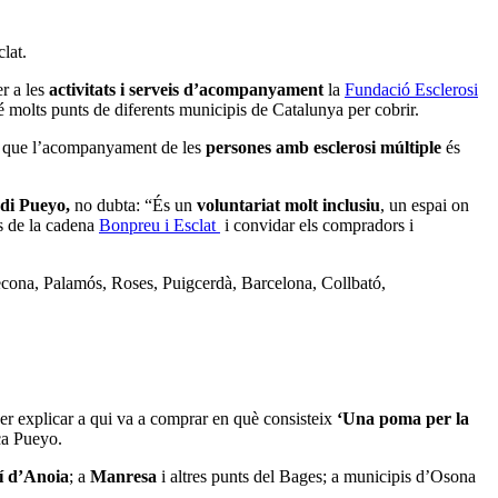
lat.
r a les
activitats i serveis d’acompanyament
la
Fundació Esclerosi
é molts punts de diferents municipis de Catalunya per cobrir.
en que l’acompanyament de les
persones amb esclerosi múltiple
és
di Pueyo,
no dubta: “És un
voluntariat molt inclusiu
, un espai on
s de la cadena
Bonpreu i Esclat
i convidar els compradors i
econa, Palamós, Roses, Puigcerdà, Barcelona, Collbató,
per explicar a qui va a comprar en què consisteix
‘Una poma per la
ica Pueyo.
í d’Anoia
; a
Manresa
i altres punts del Bages; a municipis d’Osona