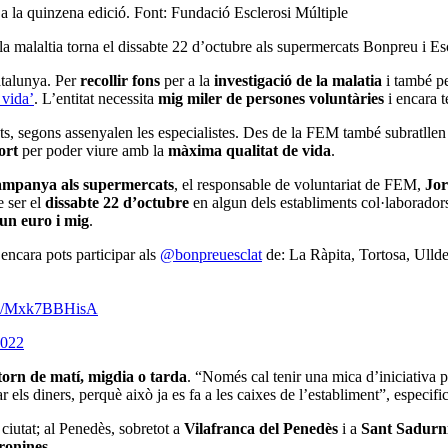
 a la quinzena edició. Font: Fundació Esclerosi Múltiple
a malaltia torna el dissabte 22 d’octubre als supermercats Bonpreu i Esc
talunya. Per
recollir fons
per a la
investigació de la malatia
i també pe
 vida’
. L’entitat necessita
mig miler de persones voluntàries
i encara t
ts, segons assenyalen les especialistes. Des de la FEM també subratll
ort
per poder viure amb la
màxima qualitat de vida
.
ampanya als supermercats
, el responsable de voluntariat de FEM,
Jor
e ser el
dissabte 22 d’octubre
en algun dels establiments col·laborador
un euro i mig
.
encara pots participar als
@bonpreuesclat
de: La Ràpita, Tortosa, Ulld
com/Mxk7BBHisA
2022
torn de matí, migdia o tarda
. “Només cal tenir una mica d’iniciativa 
r els diners, perquè això ja es fa a les caixes de l’establiment”, especif
ciutat; al Penedès, sobretot a
Vilafranca del Penedès
i a
Sant Sadurn
ronines.