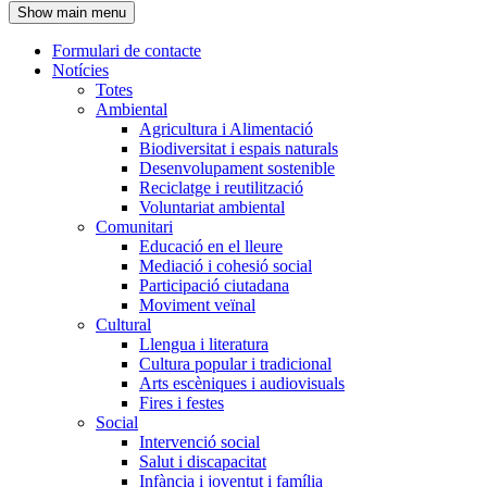
Show main menu
l'encapçalament
Formulari de contacte
Notícies
Navegació
Totes
principal
Ambiental
Agricultura i Alimentació
Biodiversitat i espais naturals
Desenvolupament sostenible
Reciclatge i reutilització
Voluntariat ambiental
Comunitari
Educació en el lleure
Mediació i cohesió social
Participació ciutadana
Moviment veïnal
Cultural
Llengua i literatura
Cultura popular i tradicional
Arts escèniques i audiovisuals
Fires i festes
Social
Intervenció social
Salut i discapacitat
Infància i joventut i família