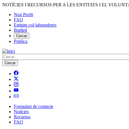
Vés
NOTÍCIES I RECURSOS PER A LES ENTITATS I EL VOLUNT
al
Non Profit
contingut
FAQ
Menú
Entitats col·laboradores
del
Butlletí
compte
Cercar
Publica
d'usuari
Cerca
Formulari de contacte
Notícies
Navegació
Recursos
principal
FAQ
de