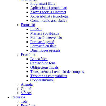
Programari lliure
Aplicacions i programari
Xarxes socials i Internet
Accessibilitat i tecnologia
Comunicació associativa
Formació
PFAVC
Màsters i postgraus
Formació intervenció
Formació gestió
Formació en línia
Dinàmiques grupals
Econòmic
Banca ètica
Captació de fons
Obligacions fiscals
Transparència i rendició de comptes
Tresoreria i comptabilitat
Cooperativisme
Agenda
Opinió
Vídeos
Recursos
Tots
Econòmic