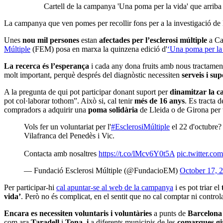
Cartell de la campanya 'Una poma per la vida' que arriba
La campanya que ven pomes per recollir fons per a la investigació de l
Unes
nou mil persones
estan
afectades per l’esclerosi múltiple
a Ca
Múltiple
(FEM) posa en marxa la quinzena edició d'
‘Una poma per la
La recerca és l’esperança
i cada any dona fruits amb nous tractamen
molt important, perquè després del diagnòstic necessiten
serveis i sup
A la pregunta de qui pot participar donant suport per
dinamitzar la c
pot col·laborar tothom”. Això si, cal tenir
més de 16 anys
. Es tracta d
compradors a adquirir una
poma solidària
de Lleida o de Girona per
Vols fer un voluntariat per l'
#EsclerosiMúltiple
el 22 d'octubre? 
Vilafranca del Penedès i Vic.
Contacta amb nosaltres
https://t.co/lMcv6Y0t5A
pic.twitter.
— Fundació Esclerosi Múltiple (@FundacioEM)
October 17, 
Per participar-hi
cal apuntar-se al web de la campanya
i es pot triar el
vida’
. Però no és complicat, en el sentit que no cal comptar ni controla
Encara es necessiten voluntaris i voluntàries
a punts de
Barcelona
com ara
Taradell
i
Tona, i
a diferents municipis de les
comarques gi