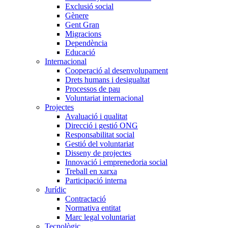
Exclusió social
Gènere
Gent Gran
Migracions
Dependència
Educació
Internacional
Cooperació al desenvolupament
Drets humans i desigualtat
Processos de pau
Voluntariat internacional
Projectes
Avaluació i qualitat
Direcció i gestió ONG
Responsabilitat social
Gestió del voluntariat
Disseny de projectes
Innovació i emprenedoria social
Treball en xarxa
Participació interna
Jurídic
Contractació
Normativa entitat
Marc legal voluntariat
Tecnològic