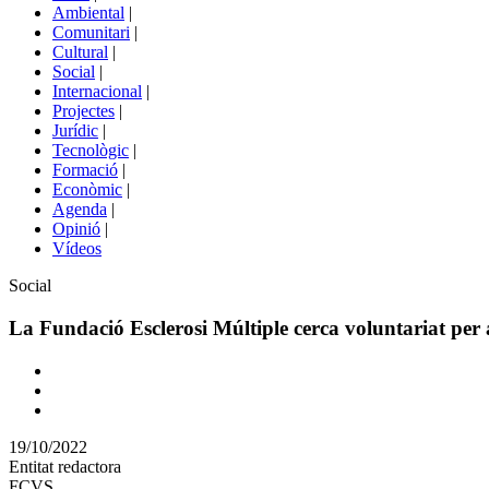
menú
Ambiental
|
de
Comunitari
|
portals
Cultural
|
Social
|
Internacional
|
Projectes
|
Jurídic
|
Tecnològic
|
Formació
|
Econòmic
|
Agenda
|
Opinió
|
Vídeos
Àmbit
Social
de
la
La Fundació Esclerosi Múltiple cerca voluntariat per
notícia
Comparteix
Compartir
en
19/10/2022
altres
Entitat redactora
xarxes
FCVS
socials