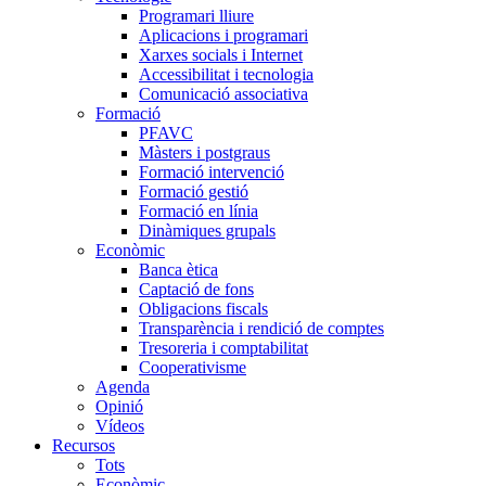
Programari lliure
Aplicacions i programari
Xarxes socials i Internet
Accessibilitat i tecnologia
Comunicació associativa
Formació
PFAVC
Màsters i postgraus
Formació intervenció
Formació gestió
Formació en línia
Dinàmiques grupals
Econòmic
Banca ètica
Captació de fons
Obligacions fiscals
Transparència i rendició de comptes
Tresoreria i comptabilitat
Cooperativisme
Agenda
Opinió
Vídeos
Recursos
Tots
Econòmic