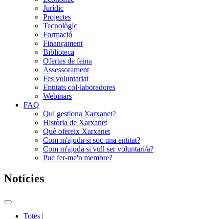
Jurídic
Projectes
Tecnològic
Formació
Finançament
Biblioteca
Ofertes de feina
Assessorament
Fes voluntariat
Entitats col·laboradores
Webinars
FAQ
Qui gestiona Xarxanet?
Història de Xarxanet
Què ofereix Xarxanet
Com m'ajuda si soc una entitat?
Com m'ajuda si vull ser voluntari/a?
Puc fer-me'n membre?
Notícies
Commutador
del
Totes
|