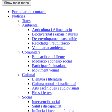
Show main menu
l'encapçalament
Formulari de contacte
Notícies
Navegació
Totes
principal
Ambiental
Agricultura i Alimentació
Biodiversitat i espais naturals
Desenvolupament sostenible
Reciclatge i reutilització
Voluntariat ambiental
Comunitari
Educació en el lleure
Mediació i cohesió social
Participació ciutadana
Moviment veïnal
Cultural
Llengua i literatura
Cultura popular i tradicional
Arts escèniques i audiovisuals
Fires i festes
Social
Intervenció social
Salut i discapacitat
Infància i joventut i família