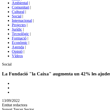
menú
Ambiental
|
de
Comunitari
|
portals
Cultural
|
Social
|
Internacional
|
Projectes
|
Jurídic
|
Tecnològic
|
Formació
|
Econòmic
|
Agenda
|
Opinió
|
Vídeos
Àmbit
Social
de
la
La Fundació "la Caixa" augmenta un 42% les ajudes pe
notícia
Comparteix
Compartir
en
13/09/2022
altres
Entitat redactora
xarxes
Suport Tercer Sector
socials