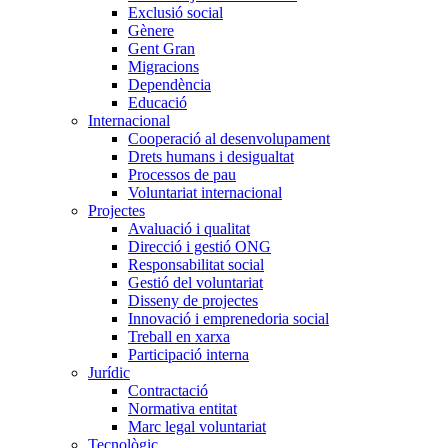
Exclusió social
Gènere
Gent Gran
Migracions
Dependència
Educació
Internacional
Cooperació al desenvolupament
Drets humans i desigualtat
Processos de pau
Voluntariat internacional
Projectes
Avaluació i qualitat
Direcció i gestió ONG
Responsabilitat social
Gestió del voluntariat
Disseny de projectes
Innovació i emprenedoria social
Treball en xarxa
Participació interna
Jurídic
Contractació
Normativa entitat
Marc legal voluntariat
Tecnològic