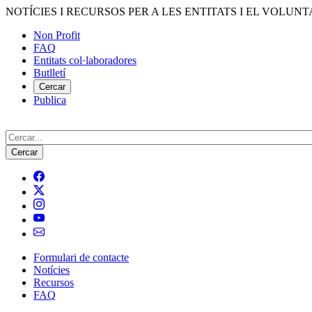
Vés
NOTÍCIES I RECURSOS PER A LES ENTITATS I EL VOLUNT
al
Non Profit
contingut
FAQ
Menú
Entitats col·laboradores
del
Butlletí
compte
Cercar
Publica
d'usuari
Cerca
Formulari de contacte
Notícies
Navegació
Recursos
principal
FAQ
de