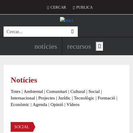
Vés al contingut
Menú del compte d'usuari
CERCAR
PUBLICA
Cerca
Navegació principal de l'encapç
notícies
recursos
Show main menu
Notícies
Totes
|
Ambiental
|
Comunitari
|
Cultural
|
Social
|
Internacional
|
Projectes
|
Jurídic
|
Tecnològic
|
Formació
|
Econòmic
|
Agenda
|
Opinió
|
Vídeos
Àmbit de la notícia
SOCIAL