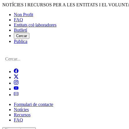
Vés
NOTÍCIES I RECURSOS PER A LES ENTITATS I EL VOLUNT
al
Non Profit
contingut
FAQ
Menú
Entitats col·laboradores
del
Butlletí
compte
Cercar
Publica
d'usuari
Cerca
Formulari de contacte
Notícies
Navegació
Recursos
principal
FAQ
de