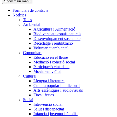
Show main menu
l'encapçalament
Formulari de contacte
Notícies
Navegació
Totes
principal
Ambiental
Agricultura i Alimentació
Biodiversitat i espais naturals
Desenvolupament sostenible
Reciclatge i reutilització
Voluntariat ambiental
Comunitari
Educació en el lleure
Mediació i cohesió social
Participació ciutadana
Moviment veïnal
Cultural
Llengua i literatura
Cultura popular i tradicional
Arts escèniques i audiovisuals
Fires i festes
Social
Intervenció social
Salut i discapacitat
Infància i joventut i família