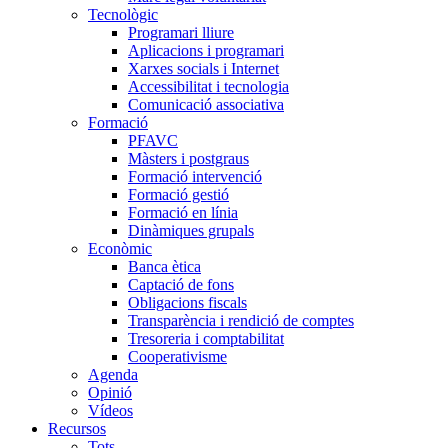
Tecnològic
Programari lliure
Aplicacions i programari
Xarxes socials i Internet
Accessibilitat i tecnologia
Comunicació associativa
Formació
PFAVC
Màsters i postgraus
Formació intervenció
Formació gestió
Formació en línia
Dinàmiques grupals
Econòmic
Banca ètica
Captació de fons
Obligacions fiscals
Transparència i rendició de comptes
Tresoreria i comptabilitat
Cooperativisme
Agenda
Opinió
Vídeos
Recursos
Tots