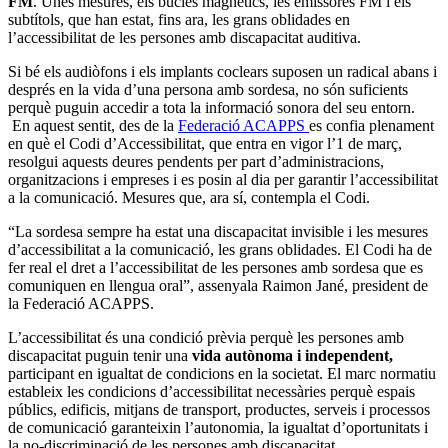
FM
. Unes mesures, els bucles magnètics, les emissores FM i els
subtítols, que han estat, fins ara, les grans oblidades en
l’accessibilitat de les persones amb discapacitat auditiva.
Si bé els audiòfons i els implants coclears suposen un radical abans i
després en la vida d’una persona amb sordesa, no són suficients
perquè puguin accedir a tota la informació sonora del seu entorn.
En aquest sentit, des de la
Federació ACAPPS
es confia plenament
en què el Codi d’Accessibilitat, que entra en vigor l’1 de març,
resolgui aquests deures pendents per part d’administracions,
organitzacions i empreses i es posin al dia per garantir l’accessibilitat
a la comunicació. Mesures que, ara sí, contempla el Codi.
“La sordesa sempre ha estat una discapacitat invisible i les mesures
d’accessibilitat a la comunicació, les grans oblidades. El Codi ha de
fer real el dret a l’accessibilitat de les persones amb sordesa que es
comuniquen en llengua oral”, assenyala Raimon Jané, president de
la Federació ACAPPS.
L’accessibilitat és una condició prèvia perquè les persones amb
discapacitat puguin tenir una
vida autònoma i independent,
participant en igualtat de condicions en la societat. El marc normatiu
estableix les condicions d’accessibilitat necessàries perquè espais
públics, edificis, mitjans de transport, productes, serveis i processos
de comunicació garanteixin l’autonomia, la igualtat d’oportunitats i
la no-discriminació de les persones amb discapacitat.