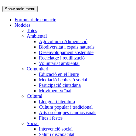
de
Show main menu
l'encapçalament
Formulari de contacte
Notícies
Navegació
Totes
principal
Ambiental
Agricultura i Alimentació
Biodiversitat i espais naturals
Desenvolupament sostenible
Reciclatge i reutilització
Voluntariat ambiental
Comunitari
Educació en el lleure
Mediació i cohesió social
Participació ciutadana
Moviment veïnal
Cultural
Llengua i literatura
Cultura popular i tradicional
Arts escèniques i audiovisuals
Fires i festes
Social
Intervenció social
Salut i discapacitat