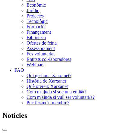
Econòmic
Jurídic
Projectes
Tecnològic
Formació
Finançament
Biblioteca
Ofertes de feina
Assessorament
Fes voluntariat
Entitats col·laboradores
Webinars
FAQ
Qui gestiona Xarxanet?
Història de Xarxanet
Què ofereix Xarxanet
Com m'ajuda si soc una entitat?
Com m'ajuda si vull ser voluntari/a?
Puc fer-me'n membre?
Notícies
Commutador