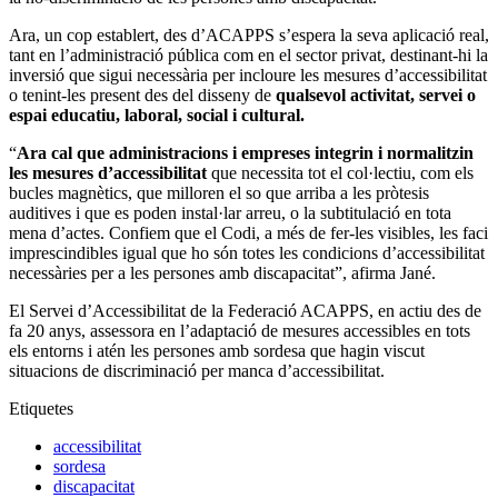
Ara, un cop establert, des d’ACAPPS s’espera la seva aplicació real,
tant en l’administració pública com en el sector privat, destinant-hi la
inversió que sigui necessària per incloure les mesures d’accessibilitat
o tenint-les present des del disseny de
qualsevol activitat, servei o
espai educatiu, laboral, social i cultural.
“
Ara cal que administracions i empreses integrin i normalitzin
les mesures d’accessibilitat
que necessita tot el col·lectiu, com els
bucles magnètics, que milloren el so que arriba a les pròtesis
auditives i que es poden instal·lar arreu, o la subtitulació en tota
mena d’actes. Confiem que el Codi, a més de fer-les visibles, les faci
imprescindibles igual que ho són totes les condicions d’accessibilitat
necessàries per a les persones amb discapacitat”, afirma Jané.
El Servei d’Accessibilitat de la Federació ACAPPS, en actiu des de
fa 20 anys, assessora en l’adaptació de mesures accessibles en tots
els entorns i atén les persones amb sordesa que hagin viscut
situacions de discriminació per manca d’accessibilitat.
Etiquetes
accessibilitat
sordesa
discapacitat