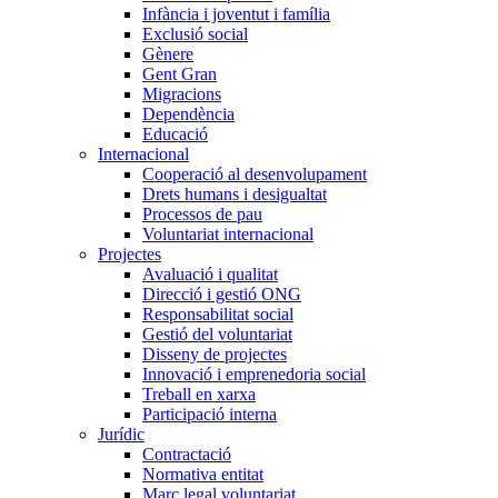
Infància i joventut i família
Exclusió social
Gènere
Gent Gran
Migracions
Dependència
Educació
Internacional
Cooperació al desenvolupament
Drets humans i desigualtat
Processos de pau
Voluntariat internacional
Projectes
Avaluació i qualitat
Direcció i gestió ONG
Responsabilitat social
Gestió del voluntariat
Disseny de projectes
Innovació i emprenedoria social
Treball en xarxa
Participació interna
Jurídic
Contractació
Normativa entitat
Marc legal voluntariat