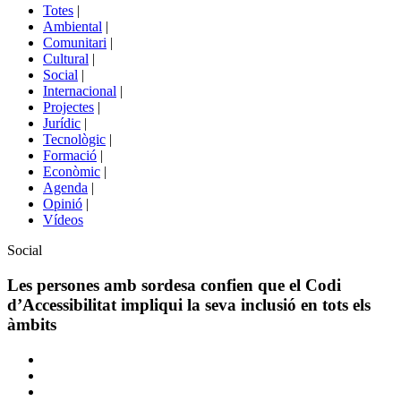
del
Totes
|
menú
Ambiental
|
de
Comunitari
|
portals
Cultural
|
Social
|
Internacional
|
Projectes
|
Jurídic
|
Tecnològic
|
Formació
|
Econòmic
|
Agenda
|
Opinió
|
Vídeos
Àmbit
Social
de
la
Les persones amb sordesa confien que el Codi
notícia
d’Accessibilitat impliqui la seva inclusió en tots els
àmbits
Comparteix
Compartir