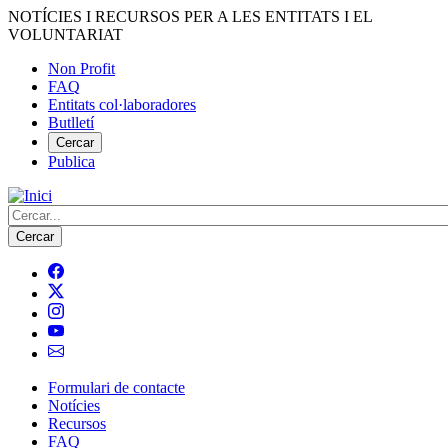
Vés
NOTÍCIES I RECURSOS PER A LES ENTITATS I EL
al
VOLUNTARIAT
contingut
Non Profit
FAQ
Menú
Entitats col·laboradores
del
Butlletí
compte
Cercar
Publica
d'usuari
Cerca
Formulari de contacte
Notícies
Navegació
Recursos
principal
FAQ