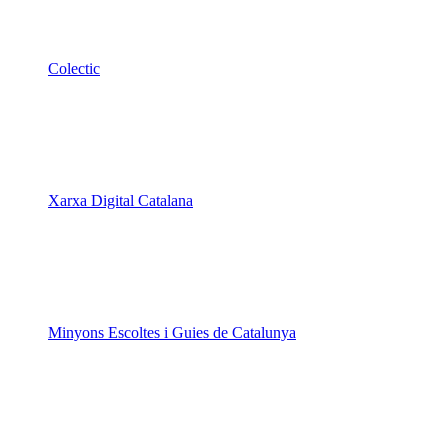
Colectic
Xarxa Digital Catalana
Minyons Escoltes i Guies de Catalunya
TOTHOMweb