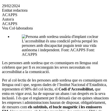
en
29/02/2024
altres
Entitat redactora
xarxes
ACAPPS
socials
Autor/a
ACAPPS
Veu Col·laboradora
L’accessibilitat és una condició prèvia perquè les
persones amb discapacitat puguin tenir una vida
autònoma i independent. Font: ACAPPS Font:
ACAPPS
Les persones amb sordesa que es comuniquen en llengua oral
celebren que per fi es reconeguin les seves necessitats en
accessibilitat a la comunicació.
Per al col·lectiu de les persones amb sordesa que es comuniquen en
llengua oral i que, segons dades de l’Institut Nacional d’Estadística,
representen el 98% del col·lectiu, el
Codi d’Accessibilitat,
que
entra en vigor avui, ha de suposar un abans i un després en la seva
inclusió. I és que el reglament per fi deixarà clar en quines situacions
les empreses i administracions hauran de disposar, obligatòriament,
de mesures com
els subtítols, el bucle magnètic i les emissores