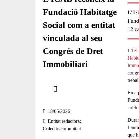
Fundació Habitatge
L’Il·
Funda
Social com a entitat
12 ca
vinculada al seu
Congrés de Dret
L’
Il·
Habit
Immobiliari
Immob
congr
trebal
Comparteix
En aqu
Compartir en altres xarxes socials
Funda
col·le
18/05/2026
Duran
Entitat redactora
Laura
Colectic-comunitari
que h