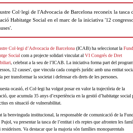
lustre Col·legi de l'Advocacia de Barcelona reconeix la tasca 
ció Habitatge Social en el marc de la iniciativa '12 congress
uses'.
lustre Col·legi d’Advocacia de Barcelona
(ICAB)
ha seleccionat la
Fund
atge Social
com a
projecte solidari
vinculat al
VI Congrés de Dret
iliari
, celebrat a la seu de l’ICAB. La iniciativa forma part del program
essos, 12 causes'
, que
vincula cada congrés jurídic amb una entitat soci
la per transformar la societat i defensar els drets de les persones.
esta ocasió, el Col·legi ha volgut posar en valor la trajectòria de la
ció, que acumula
35 anys d’experiència
en la gestió d’habitatge social 
ctius en situació de vulnerabilitat.
t la benvinguda institucional, la
responsable de comunicació de la Fun
 Pujol
, va presentar la tasca de l’entitat i els reptes que afronten les famí
i resideixen. Va destacar que la majoria són
famílies monoparentals