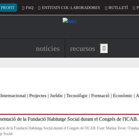
 del compte d'usuari
 PROFIT
FAQ
ENTITATS COL·LABORADORES
BUTLLETÍ
P
Navegació principal de l'encapç
notícies
recursos
Show main menu
Internacional
|
Projectes
|
Jurídic
|
Tecnològic
|
Formació
|
Econòmic
|
A
ació de la Fundació Habitatge Social durant el Congrés de l'ICAB. Font: Marina Tovar / Funda
ge Social