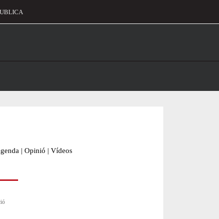
UBLICA
alament
genda
|
Opinió
|
Vídeos
ció