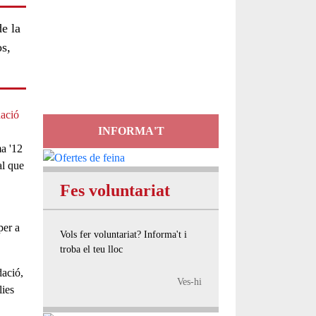
Servei
de la
os,
d'Assessorament
gratuït per a entitats
ació
INFORMA'T
a '
12
al
que
Fes voluntariat
per a
Vols fer voluntariat? Informa't i
troba el teu lloc
dació
,
Ves-hi
lies