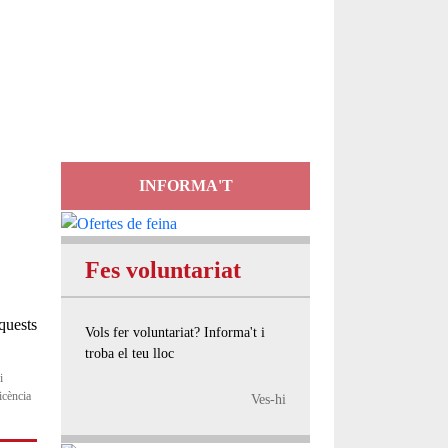
Servei
d'Assessorament
gratuït per a entitats
INFORMA'T
Fes voluntariat
Vols fer voluntariat? Informa't i
troba el teu lloc
i
icència
Ves-hi