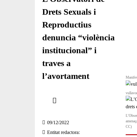
Drets Sexuals i
Reproductius
denuncia “violència
institucional” i
traves a
l’avortament
Manifes
Comparteix
vullavor
Compartir en altres xarxes socials
L’Obser
amenaça
09/12/2022
CC)
Entitat redactora