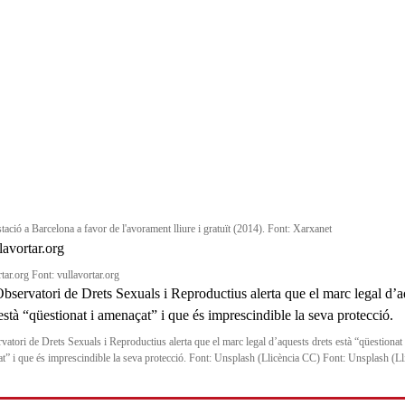
tació a Barcelona a favor de l'avorament lliure i gratuït (2014). Font: Xarxanet
tar.org Font: vullavortar.org
vatori de Drets Sexuals i Reproductius alerta que el marc legal d’aquests drets està “qüestionat 
t” i que és imprescindible la seva protecció. Font: Unsplash (Llicència CC) Font: Unsplash (Ll