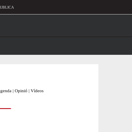
UBLICA
alament
genda
|
Opinió
|
Vídeos