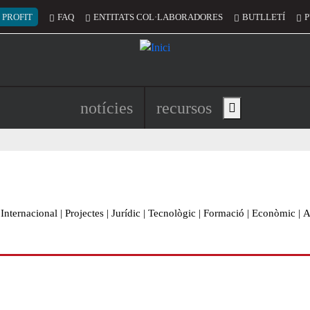
 del compte d'usuari
 PROFIT
FAQ
ENTITATS COL·LABORADORES
BUTLLETÍ
P
Navegació principal de l'encapç
notícies
recursos
Show main menu
Internacional
|
Projectes
|
Jurídic
|
Tecnològic
|
Formació
|
Econòmic
|
A