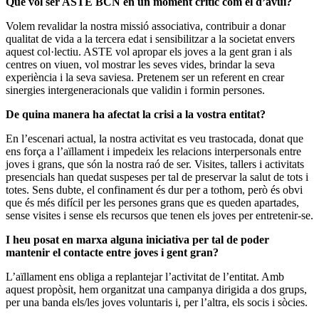
Que vol ser ASTE BCN en un moment crític com el d’avui?
Volem revalidar la nostra missió associativa, contribuir a donar
qualitat de vida a la tercera edat i sensibilitzar a la societat envers
aquest col·lectiu. ASTE vol apropar els joves a la gent gran i als
centres on viuen, vol mostrar les seves vides, brindar la seva
experiència i la seva saviesa. Pretenem ser un referent en crear
sinergies intergeneracionals que validin i formin persones.
De quina manera ha afectat la crisi a la vostra entitat?
En l’escenari actual, la nostra activitat es veu trastocada, donat que
ens força a l’aïllament i impedeix les relacions interpersonals entre
joves i grans, que són la nostra raó de ser. Visites, tallers i activitats
presencials han quedat suspeses per tal de preservar la salut de tots i
totes. Sens dubte, el confinament és dur per a tothom, però és obvi
que és més difícil per les persones grans que es queden apartades,
sense visites i sense els recursos que tenen els joves per entretenir-se.
I heu posat en marxa alguna iniciativa per tal de poder
mantenir el contacte entre joves i gent gran?
L’aïllament ens obliga a replantejar l’activitat de l’entitat. Amb
aquest propòsit, hem organitzat una campanya dirigida a dos grups,
per una banda els/les joves voluntaris i, per l’altra, els socis i sòcies.