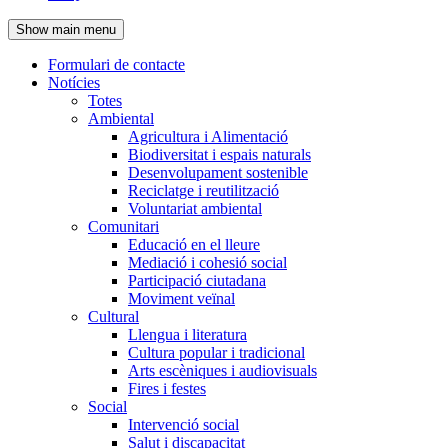
de
Show main menu
l'encapçalament
Formulari de contacte
Notícies
Navegació
Totes
principal
Ambiental
Agricultura i Alimentació
Biodiversitat i espais naturals
Desenvolupament sostenible
Reciclatge i reutilització
Voluntariat ambiental
Comunitari
Educació en el lleure
Mediació i cohesió social
Participació ciutadana
Moviment veïnal
Cultural
Llengua i literatura
Cultura popular i tradicional
Arts escèniques i audiovisuals
Fires i festes
Social
Intervenció social
Salut i discapacitat