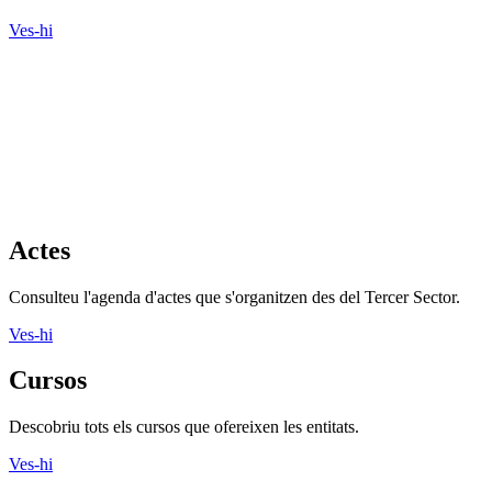
Ves-hi
Actes
Consulteu l'agenda d'actes que s'organitzen des del Tercer Sector.
Ves-hi
Cursos
Descobriu tots els cursos que ofereixen les entitats.
Ves-hi
Recursos Econòmics
Banca ètica, captació de fons, economia solidària i molt més als
nostres recursos
Ves-hi