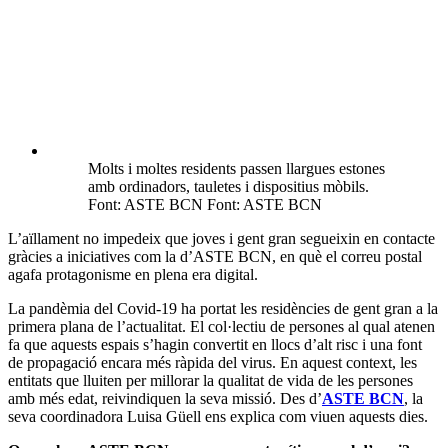
Molts i moltes residents passen llargues estones
amb ordinadors, tauletes i dispositius mòbils.
Font: ASTE BCN Font: ASTE BCN
L’aïllament no impedeix que joves i gent gran segueixin en contacte
gràcies a iniciatives com la d’ASTE BCN, en què el correu postal
agafa protagonisme en plena era digital.
La pandèmia del Covid-19 ha portat les residències de gent gran a la
primera plana de l’actualitat. El col·lectiu de persones al qual atenen
fa que aquests espais s’hagin convertit en llocs d’alt risc i una font
de propagació encara més ràpida del virus. En aquest context, les
entitats que lluiten per millorar la qualitat de vida de les persones
amb més edat, reivindiquen la seva missió. Des d’
ASTE BCN
, la
seva coordinadora Luisa Güell ens explica com viuen aquests dies.