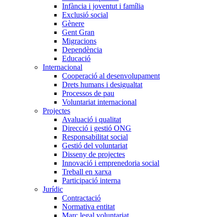
Infància i joventut i família
Exclusió social
Gènere
Gent Gran
Migracions
Dependència
Educació
Internacional
Cooperació al desenvolupament
Drets humans i desigualtat
Processos de pau
Voluntariat internacional
Projectes
Avaluació i qualitat
Direcció i gestió ONG
Responsabilitat social
Gestió del voluntariat
Disseny de projectes
Innovació i emprenedoria social
Treball en xarxa
Participació interna
Jurídic
Contractació
Normativa entitat
Marc legal voluntariat