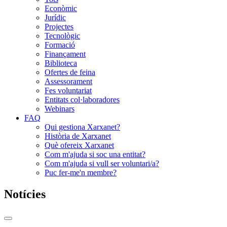
Econòmic
Jurídic
Projectes
Tecnològic
Formació
Finançament
Biblioteca
Ofertes de feina
Assessorament
Fes voluntariat
Entitats col·laboradores
Webinars
FAQ
Qui gestiona Xarxanet?
Història de Xarxanet
Què ofereix Xarxanet
Com m'ajuda si soc una entitat?
Com m'ajuda si vull ser voluntari/a?
Puc fer-me'n membre?
Notícies
Commutador