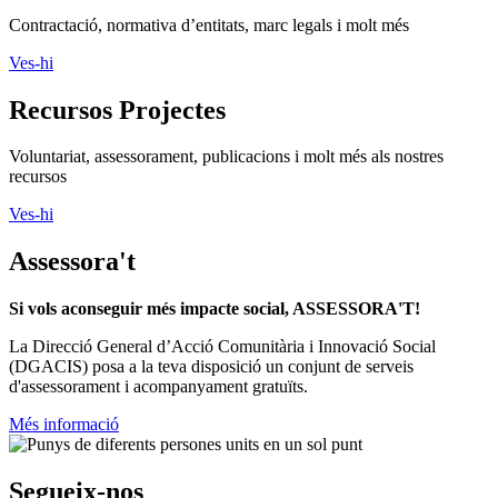
Voluntariat, assessorament, publicacions i molt més als nostres
recursos
Ves-hi
Assessora't
Si vols aconseguir més impacte social, ASSESSORA'T!
La
Direcció General d’Acció Comunitària i Innovació Social
(DGACIS)
posa a la teva disposició un conjunt de serveis
d'assessorament i acompanyament gratuïts.
Més informació
Segueix-nos
Xarxanet
Xarxanet tecnologia
Actualitat
Tecnologia
Finançament
Xarxanet