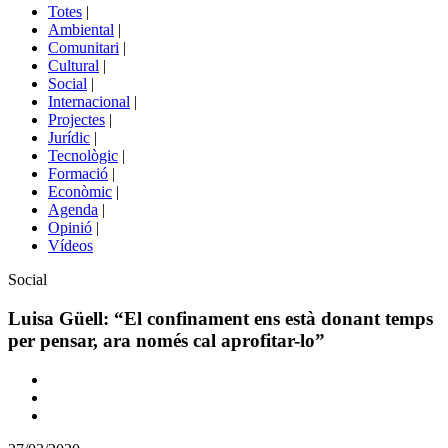
del
Totes
|
menú
Ambiental
|
de
Comunitari
|
portals
Cultural
|
Social
|
Internacional
|
Projectes
|
Jurídic
|
Tecnològic
|
Formació
|
Econòmic
|
Agenda
|
Opinió
|
Vídeos
Àmbit
Social
de
la
Luisa Güell: “El confinament ens està donant temps
notícia
per pensar, ara només cal aprofitar-lo”
Comparteix
Compartir
en