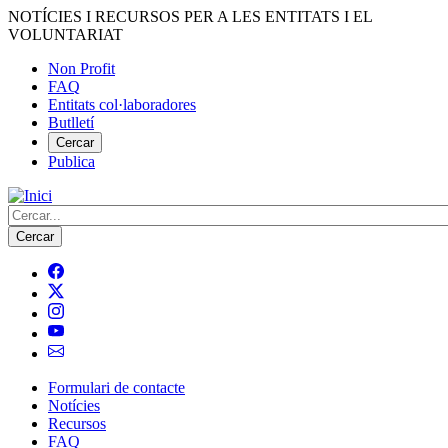
Vés
NOTÍCIES I RECURSOS PER A LES ENTITATS I EL
al
VOLUNTARIAT
contingut
Non Profit
FAQ
Menú
Entitats col·laboradores
del
Butlletí
compte
Cercar
Publica
d'usuari
Cerca
Formulari de contacte
Notícies
Navegació
Recursos
principal
FAQ