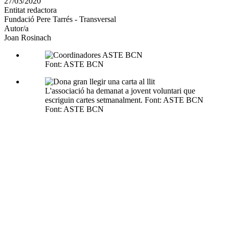
27/03/2020
altres
Entitat redactora
xarxes
Fundació Pere Tarrés - Transversal
socials
Autor/a
Joan Rosinach
Font: ASTE BCN
L'associació ha demanat a jovent voluntari que
escriguin cartes setmanalment. Font: ASTE BCN
Font: ASTE BCN