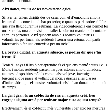
accions de l’entitat.
Així doncs, feu ús de les noves tecnologies...
Sí! Per fer tallers dirigits des de casa, com el d’emocions amb la
lectura d’un conte i un debat posterior, o quan es parla sobre el llibre
que s’ha llegit durant la setmana. La videoconferència ens permet fer
una xerrada, una entrevista, un taller i, sobretot mantenir el contacte
entre les persones. Així quedem amb els nostres voluntaris i
voluntàries per trucar als residents i xerrar una estona, compartir
informació o fer una entrevista per un treball.
La bretxa digital, en aquesta situació, es podria dir que s’ha
trencat?
Tenir 91 anys i il·lusió per aprendre és el que ens manté actius i vius.
Molts i moltes residents passen llargues estones amb ordinadors,
tauletes i dispositius mòbils com qualsevol jove, investigant i
buscant el que passa al voltant del món, i gràcies a les classes
d’informàtica que els nostres voluntaris els hi han donat durant molt
de temps.
La gent gran és un col·lectiu de risc en aquesta crisi, heu
engegat alguna acció per tenir-ne major cura aquest temps?
Efectivament, és el col·lectiu més vulnerable i per això les mesures