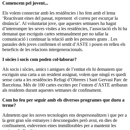
Comencem pel jovent...
Els volem connectar amb les residències i ho fem amb el lema
‘Reactivant eines del passat, reprenent el correu per escurçar la
distància’. Al voluntariat jove, que aquestes setmanes ha hagut
d’interrompre les seves visites a les residències, l’associació els hi ha
demanat que escriguin cartes setmanalment per no tallar la
comunicació i continuar la relació amb les persones grans . Les
paraules dels joves confirmen el sentit d’ASTE i posen en relleu els
beneficis de les relacions intergeneracionals.
I sòcies i socis com poden col·laborar?
Als socis i sòcies, amics i amigues de l’entitat els hi demanem que
escriguin una carta a un resident assignat, volem que ningú es quedi
sense carta a les residències Refugi d’Obreres i Sant Gervasi Parc de
Barcelona. Més de 100 cartes escrites per l’entorn d’ASTE arribaran
als residents durant aquestes setmanes de confinament.
Com ho feu per seguir amb els diversos programes que dueu a
terme?
Admetem que les noves tecnologies ens despersonalitzen i que per a
la gent gran són estranyes i desconegudes però avui, en dies de
confinament, esdevenen eines immillorables per a mantenir les