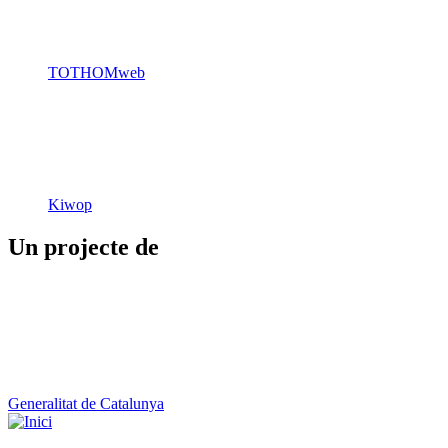
Kiwop
Un projecte de
Generalitat de Catalunya
Butlletins
Contacte
Peu
Avís legal
Política de cookies
Mapa web
Declaració d'accessibilitat