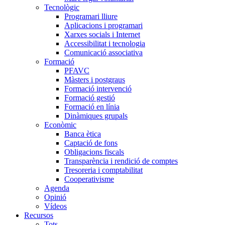
Tecnològic
Programari lliure
Aplicacions i programari
Xarxes socials i Internet
Accessibilitat i tecnologia
Comunicació associativa
Formació
PFAVC
Màsters i postgraus
Formació intervenció
Formació gestió
Formació en línia
Dinàmiques grupals
Econòmic
Banca ètica
Captació de fons
Obligacions fiscals
Transparència i rendició de comptes
Tresoreria i comptabilitat
Cooperativisme
Agenda
Opinió
Vídeos
Recursos
Tots