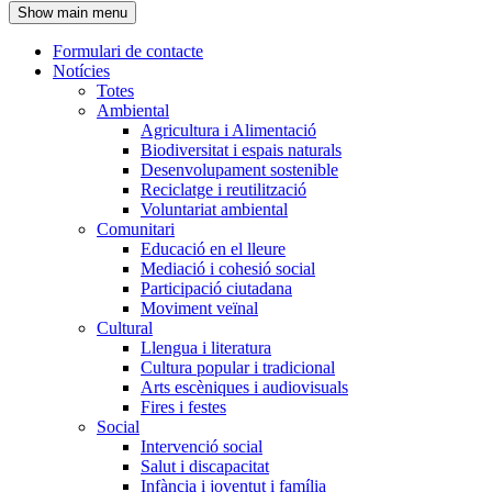
Show main menu
l'encapçalament
Formulari de contacte
Notícies
Navegació
Totes
principal
Ambiental
Agricultura i Alimentació
Biodiversitat i espais naturals
Desenvolupament sostenible
Reciclatge i reutilització
Voluntariat ambiental
Comunitari
Educació en el lleure
Mediació i cohesió social
Participació ciutadana
Moviment veïnal
Cultural
Llengua i literatura
Cultura popular i tradicional
Arts escèniques i audiovisuals
Fires i festes
Social
Intervenció social
Salut i discapacitat
Infància i joventut i família