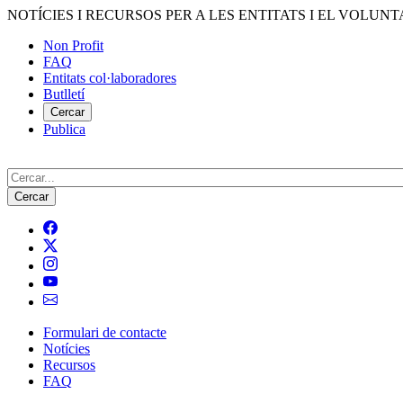
Vés
NOTÍCIES I RECURSOS PER A LES ENTITATS I EL VOLUNT
al
Non Profit
contingut
FAQ
Menú
Entitats col·laboradores
del
Butlletí
compte
Cercar
Publica
d'usuari
Cerca
Formulari de contacte
Notícies
Navegació
Recursos
principal
FAQ
de