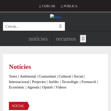
Vés al contingut
Menú del compte d'usuari
CERCAR
PUBLICA
Cerca
Navegació principal de l'encapç
notícies
recursos
Show main menu
Notícies
Totes
|
Ambiental
|
Comunitari
|
Cultural
|
Social
|
Internacional
|
Projectes
|
Jurídic
|
Tecnològic
|
Formació
|
Econòmic
|
Agenda
|
Opinió
|
Vídeos
Àmbit de la notícia
SOCIAL