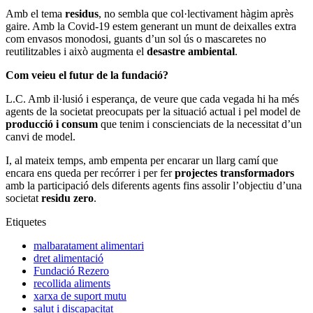
Amb el tema
residus
, no sembla que col·lectivament hàgim après
gaire. Amb la Covid-19 estem generant un munt de deixalles extra
com envasos monodosi, guants d’un sol ús o mascaretes no
reutilitzables i això augmenta el
desastre ambiental
.
Com veieu el futur de la fundació?
L.C. Amb il·lusió i esperança, de veure que cada vegada hi ha més
agents de la societat preocupats per la situació actual i pel model de
producció i consum
que tenim i conscienciats de la necessitat d’un
canvi de model.
I, al mateix temps, amb empenta per encarar un llarg camí que
encara ens queda per recórrer i per fer
projectes transformadors
amb la participació dels diferents agents fins assolir l’objectiu d’una
societat
residu zero
.
Etiquetes
malbaratament alimentari
dret alimentació
Fundació Rezero
recollida aliments
xarxa de suport mutu
salut i discapacitat