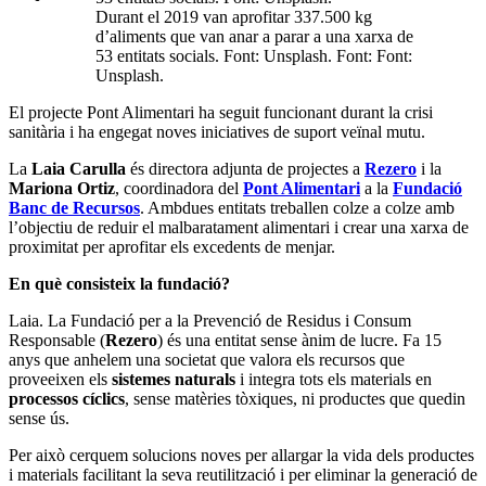
Durant el 2019 van aprofitar 337.500 kg
d’aliments que van anar a parar a una xarxa de
53 entitats socials. Font: Unsplash. Font: Font:
Unsplash.
El projecte Pont Alimentari ha seguit funcionant durant la crisi
sanitària i ha engegat noves iniciatives de suport veïnal mutu.
La
Laia Carulla
és directora adjunta de projectes a
Rezero
i la
Mariona Ortiz
, coordinadora del
Pont Alimentari
a la
Fundació
Banc de Recursos
. Ambdues entitats treballen colze a colze amb
l’objectiu de reduir el malbaratament alimentari i crear una xarxa de
proximitat per aprofitar els excedents de menjar.
En què consisteix la fundació?
Laia. La Fundació per a la Prevenció de Residus i Consum
Responsable (
Rezero
) és una entitat sense ànim de lucre. Fa 15
anys que anhelem una societat que valora els recursos que
proveeixen els
sistemes naturals
i integra tots els materials en
processos cíclics
, sense matèries tòxiques, ni productes que quedin
sense ús.
Per això cerquem solucions noves per allargar la vida dels productes
i materials facilitant la seva reutilització i per eliminar la generació de