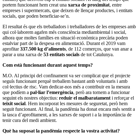
portem funcionant hem creat una
xarxa de proximitat
, entre
empreses i supermercats, que deixen de llençar productes, i entitats
socials, que poden beneficiar-se’n.
El resultat és que els treballadors i treballadores de les empreses amb
qui col·laborem agafen més consciència mediambiental i social,
alhora que moltes famílies en situació econòmica precària poden
estalviar part de la despesa en alimentació. Durant el 2019 vam
aprofitar
337.500 kg d’aliments
, de 112 comerços, que van anar a
parar a una xarxa de
53 entitats socials
de tot Catalunya.
Com està funcionant durant aquest temps?
M.O. Al principi del confinament va ser complicat que el projecte
seguís funcionant perquè treballem bastant amb voluntaris i amb
col·lectius de risc. Vam dedicar-nos més a contribuir en la mesura
que podíem a
pal·liar l’emergència
, però ara tornem a funcionar
seguint els nostres objectius:
reduir el malbaratament
i reforçar el
teixit social
. Hem incorporat les mesures de seguretat, però hem
seguit funcionant. Al final, la pandèmia ha donat encara més sentit a
la tasca d’aprofitament, a les xarxes de suport i a la importància de
tenir cura del medi ambient.
Què ha suposat la pandèmia respecte la vostra activitat?