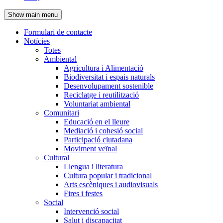
de
Show main menu
l'encapçalament
Formulari de contacte
Notícies
Navegació
Totes
principal
Ambiental
Agricultura i Alimentació
Biodiversitat i espais naturals
Desenvolupament sostenible
Reciclatge i reutilització
Voluntariat ambiental
Comunitari
Educació en el lleure
Mediació i cohesió social
Participació ciutadana
Moviment veïnal
Cultural
Llengua i literatura
Cultura popular i tradicional
Arts escèniques i audiovisuals
Fires i festes
Social
Intervenció social
Salut i discapacitat