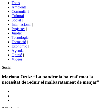
del
Totes
|
menú
Ambiental
|
de
Comunitari
|
portals
Cultural
|
Social
|
Internacional
|
Projectes
|
Jurídic
|
Tecnològic
|
Formació
|
Econòmic
|
Agenda
|
Opinió
|
Vídeos
Àmbit
Social
de
la
Mariona Ortiz: “La pandèmia ha reafirmat la
notícia
necessitat de reduir el malbaratament de menjar”
Comparteix
Compartir
en