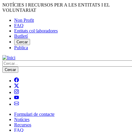
Vés
NOTÍCIES I RECURSOS PER A LES ENTITATS I EL
al
VOLUNTARIAT
contingut
Non Profit
FAQ
Menú
Entitats col·laboradores
del
Butlletí
compte
Cercar
Publica
d'usuari
Cerca
Formulari de contacte
Notícies
Navegació
Recursos
principal
FAQ