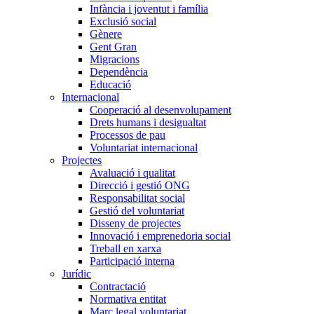
Infància i joventut i família
Exclusió social
Gènere
Gent Gran
Migracions
Dependència
Educació
Internacional
Cooperació al desenvolupament
Drets humans i desigualtat
Processos de pau
Voluntariat internacional
Projectes
Avaluació i qualitat
Direcció i gestió ONG
Responsabilitat social
Gestió del voluntariat
Disseny de projectes
Innovació i emprenedoria social
Treball en xarxa
Participació interna
Jurídic
Contractació
Normativa entitat
Marc legal voluntariat