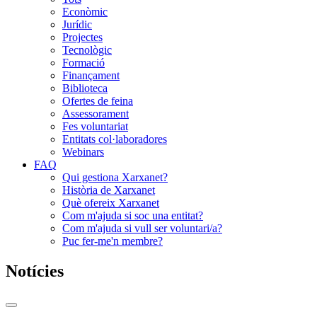
Econòmic
Jurídic
Projectes
Tecnològic
Formació
Finançament
Biblioteca
Ofertes de feina
Assessorament
Fes voluntariat
Entitats col·laboradores
Webinars
FAQ
Qui gestiona Xarxanet?
Història de Xarxanet
Què ofereix Xarxanet
Com m'ajuda si soc una entitat?
Com m'ajuda si vull ser voluntari/a?
Puc fer-me'n membre?
Notícies
Commutador