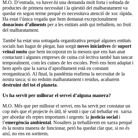
M.O. D’entrada, va haver-hi una demanda molt forta i sobtada de
productes de primera necessitat i la qüestió del malbaratament va
quedar en segon terme perquè es necessitava atenció de xoc ràpida.
Ha estat l’única vegada que hem demanat excepcionalment
donacions d’aliments
per a les entitats amb qui treballem, no fruit
del malbaratament.
També ha estat una sotragada organitzativa perquè algunes entitats
socials han hagut de plegar, han sorgit
noves iniciatives
de
suport
veïnal mutu
que hem incorporat en la mesura que ens han anat
contactant i algunes empreses de cuina col·lectiva també han tancat
temporalment, com les cuines de les escoles. Però ens hem adaptat i
hem après que la xarxa d’aprofitament està en constant
reorganització. Al final, la pandèmia reafirma la necessitat de la
nostra tasca; si no reduïm malbaratament i residus, acabarem
destruint del tot el planeta
.
Us ha servit per millorar el servei d’alguna manera?
M.O. Més que per millorar el servei, ens ha servit per constatar un
cop més que el projecte és útil, té sentit i que cal treballar en xarxa
per abordar els reptes importants i urgents: la
justícia social
i
l’
emergència ambiental
. Nosaltres ja treballàvem en xarxa perquè
és la nostra manera de funcionar, però ha quedat clar que, si no és
així, no ens en sortirem.