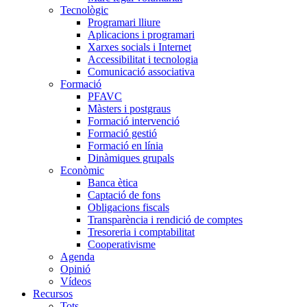
Tecnològic
Programari lliure
Aplicacions i programari
Xarxes socials i Internet
Accessibilitat i tecnologia
Comunicació associativa
Formació
PFAVC
Màsters i postgraus
Formació intervenció
Formació gestió
Formació en línia
Dinàmiques grupals
Econòmic
Banca ètica
Captació de fons
Obligacions fiscals
Transparència i rendició de comptes
Tresoreria i comptabilitat
Cooperativisme
Agenda
Opinió
Vídeos
Recursos
Tots