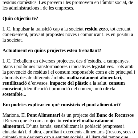
residus domèstics. Les provem i les promovem en l’àmbit social, de
les administracions i de les empreses.
Quin objectiu té?
L.C. Impulsar la transició cap a la societat
residu zero
, tot cercant
coneixement, provant propostes noves i comunicant-les en positiu a
la societat.
Actualment en quins projectes esteu treballant?
L.C. Treballem en diversos projectes, des d’estudis, a campanyes,
plans i polítiques transformadores i iniciatives legislatives. Tots amb
la prevenció de residus i el consum responsable com a eix principal i
abordats des de diferents àmbits:
malbaratament alimentari
,
reutilització
d’envasos,
impacte del plàstic
a la salut,
consum
conscient
, identificació i promoció del comerç amb
oferta
sostenible
...
Em podries explicar en què consisteix el pont alimentari?
Mariona. El
Pont Alimentari
és un projecte del
Banc de Recursos
i Rezero que té com a objectiu
reduir el malbaratament
alimentari.
D’una banda, sensibilitzant la població (empreses i
ciutadania) i, d’altra, aprofitant excedents alimentaris (frescos, secs o
cuinats) que derivem cap a entitats socials. Al llarg del temps que