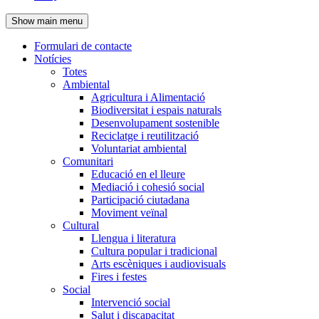
de
Show main menu
l'encapçalament
Formulari de contacte
Notícies
Navegació
Totes
principal
Ambiental
Agricultura i Alimentació
Biodiversitat i espais naturals
Desenvolupament sostenible
Reciclatge i reutilització
Voluntariat ambiental
Comunitari
Educació en el lleure
Mediació i cohesió social
Participació ciutadana
Moviment veïnal
Cultural
Llengua i literatura
Cultura popular i tradicional
Arts escèniques i audiovisuals
Fires i festes
Social
Intervenció social
Salut i discapacitat