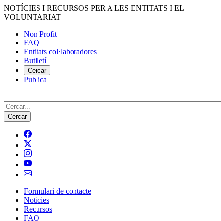
Vés
NOTÍCIES I RECURSOS PER A LES ENTITATS I EL
al
VOLUNTARIAT
contingut
Non Profit
FAQ
Menú
Entitats col·laboradores
del
Butlletí
compte
Cercar
Publica
d'usuari
Cerca
Formulari de contacte
Notícies
Navegació
Recursos
principal
FAQ