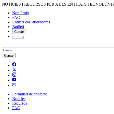
Vés
NOTÍCIES I RECURSOS PER A LES ENTITATS I EL VOLUNT
al
Non Profit
contingut
FAQ
Menú
Entitats col·laboradores
del
Butlletí
compte
Cercar
Publica
d'usuari
Cerca
Formulari de contacte
Notícies
Navegació
Recursos
principal
FAQ
de