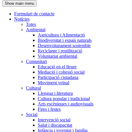
Show main menu
l'encapçalament
Formulari de contacte
Notícies
Navegació
Totes
principal
Ambiental
Agricultura i Alimentació
Biodiversitat i espais naturals
Desenvolupament sostenible
Reciclatge i reutilització
Voluntariat ambiental
Comunitari
Educació en el lleure
Mediació i cohesió social
Participació ciutadana
Moviment veïnal
Cultural
Llengua i literatura
Cultura popular i tradicional
Arts escèniques i audiovisuals
Fires i festes
Social
Intervenció social
Salut i discapacitat
Infància i joventut i família