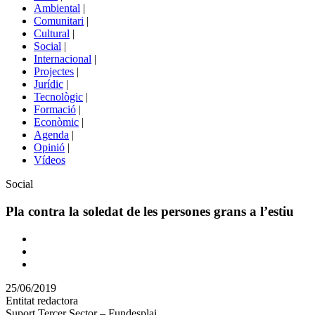
menú
Ambiental
|
de
Comunitari
|
portals
Cultural
|
Social
|
Internacional
|
Projectes
|
Jurídic
|
Tecnològic
|
Formació
|
Econòmic
|
Agenda
|
Opinió
|
Vídeos
Àmbit
Social
de
la
Pla contra la soledat de les persones grans a l’estiu
notícia
Comparteix
Compartir
en
25/06/2019
altres
Entitat redactora
xarxes
Suport Tercer Sector – Fundesplai
socials