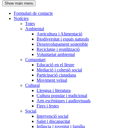
Show main menu
l'encapçalament
Formulari de contacte
Notícies
Navegació
Totes
principal
Ambiental
Agricultura i Alimentació
Biodiversitat i espais naturals
Desenvolupament sostenible
Reciclatge i reutilització
Voluntariat ambiental
Comunitari
Educació en el lleure
Mediació i cohesió social
Participació ciutadana
Moviment veïnal
Cultural
Llengua i literatura
Cultura popular i tradicional
Arts escèniques i audiovisuals
Fires i festes
Social
Intervenció social
Salut i discapacitat
Infància i joventut i família