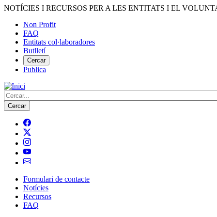
Vés
NOTÍCIES I RECURSOS PER A LES ENTITATS I EL VOLUNT
al
Non Profit
contingut
FAQ
Menú
Entitats col·laboradores
del
Butlletí
compte
Cercar
Publica
d'usuari
Cerca
Formulari de contacte
Notícies
Navegació
Recursos
principal
FAQ
de