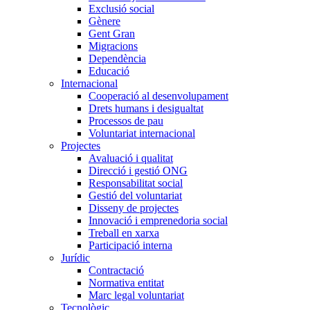
Exclusió social
Gènere
Gent Gran
Migracions
Dependència
Educació
Internacional
Cooperació al desenvolupament
Drets humans i desigualtat
Processos de pau
Voluntariat internacional
Projectes
Avaluació i qualitat
Direcció i gestió ONG
Responsabilitat social
Gestió del voluntariat
Disseny de projectes
Innovació i emprenedoria social
Treball en xarxa
Participació interna
Jurídic
Contractació
Normativa entitat
Marc legal voluntariat
Tecnològic