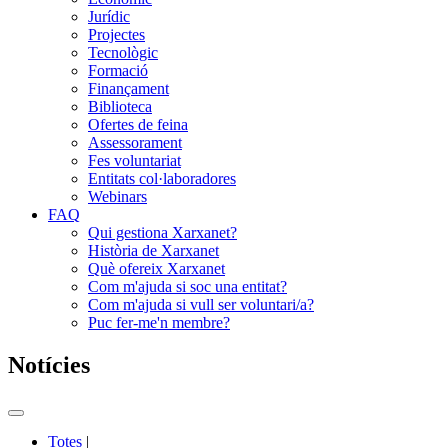
Jurídic
Projectes
Tecnològic
Formació
Finançament
Biblioteca
Ofertes de feina
Assessorament
Fes voluntariat
Entitats col·laboradores
Webinars
FAQ
Qui gestiona Xarxanet?
Història de Xarxanet
Què ofereix Xarxanet
Com m'ajuda si soc una entitat?
Com m'ajuda si vull ser voluntari/a?
Puc fer-me'n membre?
Notícies
Commutador
del
Totes
|