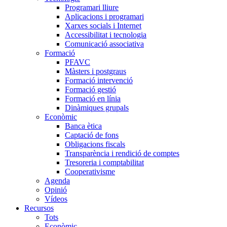
Programari lliure
Aplicacions i programari
Xarxes socials i Internet
Accessibilitat i tecnologia
Comunicació associativa
Formació
PFAVC
Màsters i postgraus
Formació intervenció
Formació gestió
Formació en línia
Dinàmiques grupals
Econòmic
Banca ètica
Captació de fons
Obligacions fiscals
Transparència i rendició de comptes
Tresoreria i comptabilitat
Cooperativisme
Agenda
Opinió
Vídeos
Recursos
Tots
Econòmic