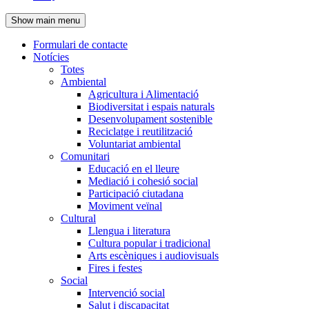
de
Show main menu
l'encapçalament
Formulari de contacte
Notícies
Navegació
Totes
principal
Ambiental
Agricultura i Alimentació
Biodiversitat i espais naturals
Desenvolupament sostenible
Reciclatge i reutilització
Voluntariat ambiental
Comunitari
Educació en el lleure
Mediació i cohesió social
Participació ciutadana
Moviment veïnal
Cultural
Llengua i literatura
Cultura popular i tradicional
Arts escèniques i audiovisuals
Fires i festes
Social
Intervenció social
Salut i discapacitat