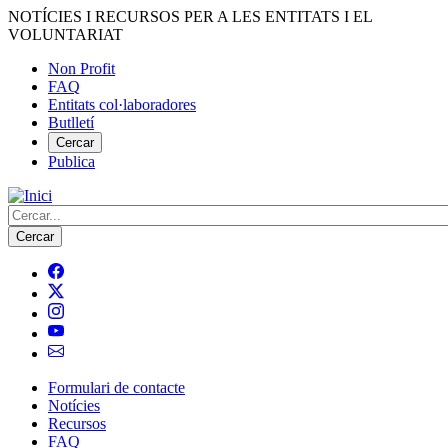
Vés
NOTÍCIES I RECURSOS PER A LES ENTITATS I EL
al
VOLUNTARIAT
contingut
Non Profit
FAQ
Menú
Entitats col·laboradores
del
Butlletí
compte
Cercar
Publica
d'usuari
Cerca
Formulari de contacte
Notícies
Navegació
Recursos
principal
FAQ