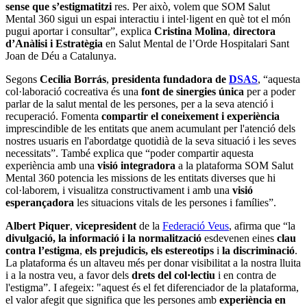
sense que s’estigmatitzi
res. Per això, volem que SOM Salut
Mental 360 sigui un espai interactiu i intel·ligent en què tot el món
pugui aportar i consultar”, explica
Cristina Molina
,
directora
d’Anàlisi i Estratègia
en Salut Mental de l’Orde Hospitalari Sant
Joan de Déu a Catalunya.
Segons
Cecilia Borrás
,
presidenta fundadora de
DSAS
, “aquesta
col·laboració cocreativa és una
font de sinergies única
per a poder
parlar de la salut mental de les persones, per a la seva atenció i
recuperació. Fomenta
compartir el coneixement i experiència
imprescindible de les entitats que anem acumulant per l'atenció dels
nostres usuaris en l'abordatge quotidià de la seva situació i les seves
necessitats”. També explica que “poder compartir aquesta
experiència amb una
visió integradora
a la plataforma SOM Salut
Mental 360 potencia les missions de les entitats diverses que hi
col·laborem, i visualitza constructivament i amb una
visió
esperançadora
les situacions vitals de les persones i famílies”.
Albert Piquer
,
vicepresident
de la
Federació Veus
, afirma que “la
divulgació, la informació i la normalització
esdevenen eines
clau
contra l’estigma
,
els prejudicis, els estereotips
i
la discriminació
.
La plataforma és un altaveu més per donar visibilitat a la nostra lluita
i a la nostra veu, a favor dels
drets del col·lectiu
i en contra de
l'estigma”. I afegeix: "aquest és el fet diferenciador de la plataforma,
el valor afegit que significa que les persones amb
experiència en