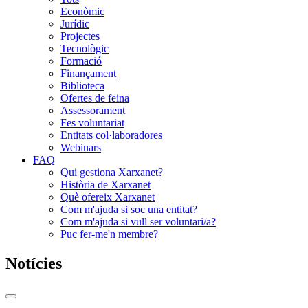
Econòmic
Jurídic
Projectes
Tecnològic
Formació
Finançament
Biblioteca
Ofertes de feina
Assessorament
Fes voluntariat
Entitats col·laboradores
Webinars
FAQ
Qui gestiona Xarxanet?
Història de Xarxanet
Què ofereix Xarxanet
Com m'ajuda si soc una entitat?
Com m'ajuda si vull ser voluntari/a?
Puc fer-me'n membre?
Notícies
Commutador