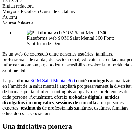
17/12/2021
altres
Entitat redactora
xarxes
Minyons Escoltes i Guies de Catalunya
socials
Autor/a
Vanesa Vilaseca
Plataforma web SOM Salut Mental 360 Font:
Sant Joan de Déu
És un web de cocreació entre persones usuàries, familiars,
professionals de sanitat, del sector social, educatiu i la ciutadania per
informar, acompanyar, apoderar i sensibilitzar sobre la importància la
salut mental.
La plataforma
SOM Salut Mental 360
conté
continguts
actualitzats
en l’àmbit de la salut mental i ampliarà progressivament la diversitat
de formats per tal d’oferir continguts adaptats a les preferències de
cada persona. Actualment, ofereix
trobades digitals
,
articles
divulgatius i monogràfics
,
sessions de consulta
amb persones
expertes,
testimonis
de professionals sanitàries, usuàries, familiars,
educadores i associacions.
Una iniciativa pionera