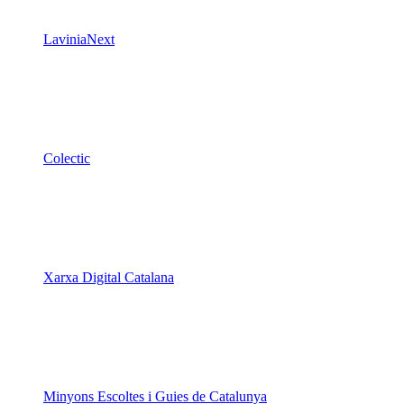
LaviniaNext
Colectic
Xarxa Digital Catalana
Minyons Escoltes i Guies de Catalunya