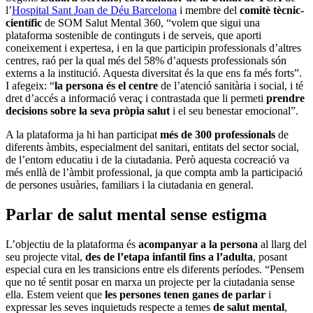
l’
Hospital Sant Joan de Déu Barcelona
i membre del
comitè tècnic-
científic
de SOM Salut Mental 360, “volem que sigui una
plataforma sostenible de continguts i de serveis, que aporti
coneixement i expertesa, i en la que participin professionals d’altres
centres, raó per la qual més del 58% d’aquests professionals són
externs a la institució. Aquesta diversitat és la que ens fa més forts”.
I afegeix: “
la persona és el centre
de l’atenció sanitària i social, i té
dret d’accés a informació veraç i contrastada que li permeti
prendre
decisions sobre la seva pròpia salut
i el seu benestar emocional”.
A la plataforma ja hi han participat
més de 300 professionals
de
diferents àmbits, especialment del sanitari, entitats del sector social,
de l’entorn educatiu i de la ciutadania. Però aquesta cocreació va
més enllà de l’àmbit professional, ja que compta amb la participació
de persones usuàries, familiars i la ciutadania en general.
Parlar de salut mental sense estigma
L’objectiu de la plataforma és
acompanyar a la persona
al llarg del
seu projecte vital,
des de l’etapa infantil fins a l’adulta
, posant
especial cura en les transicions entre els diferents períodes. “Pensem
que no té sentit posar en marxa un projecte per la ciutadania sense
ella. Estem veient que
les persones tenen ganes de parlar
i
expressar les seves inquietuds respecte a temes
de salut mental
,