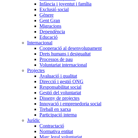
Infància i joventut i família
Exclusió social
Gènere
Gent Gran
Migracions
Dependència
Educació
Internacional
Cooperació al desenvolupament
Drets humans i desigualtat
Processos de pau
Voluntariat internacional
Projectes
Avaluació i qualitat
Direcció i gestió ONG
Responsabilitat social
Gestió del voluntariat
Disseny de projectes
Innovació i emprenedoria social
Treball en xarxa
Participació interna
Jurídic
Contractació
Normativa entitat
Marc legal voluntariat