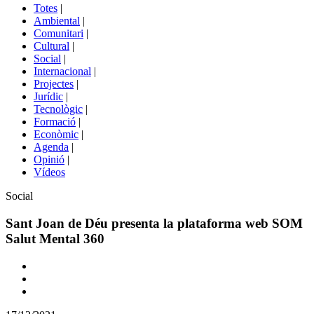
del
Totes
|
menú
Ambiental
|
de
Comunitari
|
portals
Cultural
|
Social
|
Internacional
|
Projectes
|
Jurídic
|
Tecnològic
|
Formació
|
Econòmic
|
Agenda
|
Opinió
|
Vídeos
Àmbit
Social
de
la
Sant Joan de Déu presenta la plataforma web SOM
notícia
Salut Mental 360
Comparteix
Compartir
en