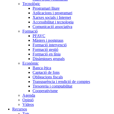
Tecnològic
Programari lliure
Aplicacions i programari
Xarxes socials i Internet
Accessibilitat i tecnologia
Comunicació associativa
Formació
PFAVC
Màsters i postgraus
Formació intervenció
Formació gestió
Formació en línia
Dinàmiques grupals
Econòmic
Banca ètica
Captació de fons
Obligacions fiscals
Transparència i rendició de comptes
Tresoreria i comptabilitat
Cooperativisme
Agenda
Opinió
Vídeos
Recursos
Tots