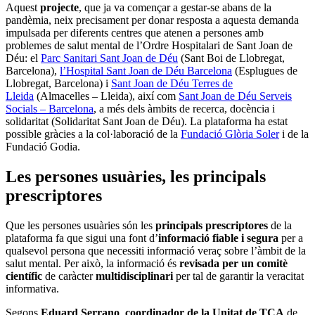
Aquest
projecte
, que ja va començar a gestar-se abans de la
pandèmia, neix precisament per donar resposta a aquesta demanda
impulsada per diferents centres que atenen a persones amb
problemes de salut mental de l’Ordre Hospitalari de Sant Joan de
Déu: el
Parc Sanitari Sant Joan de Déu
(Sant Boi de Llobregat,
Barcelona),
l’Hospital Sant Joan de Déu Barcelona
(Esplugues de
Llobregat, Barcelona) i
Sant Joan de Déu Terres de
Lleida
(Almacelles – Lleida), així com
Sant Joan de Déu Serveis
Socials – Barcelona
, a més dels àmbits de recerca, docència i
solidaritat (Solidaritat Sant Joan de Déu). La plataforma ha estat
possible gràcies a la col·laboració de la
Fundació Glòria Soler
i de la
Fundació Godia.
Les persones usuàries, les principals
prescriptores
Que les persones usuàries són les
principals prescriptores
de la
plataforma fa que sigui una font d’
informació fiable i segura
per a
qualsevol persona que necessiti informació veraç sobre l’àmbit de la
salut mental. Per això, la informació és
revisada per un comitè
científic
de caràcter
multidisciplinari
per tal de garantir la veracitat
informativa.
Segons
Eduard Serrano
,
coordinador de la Unitat de TCA
de