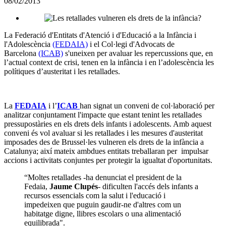
08/02/2013
altres
xarxes
socials
La Federació d'Entitats d'Atenció i d'Educació a la Infància i
l'Adolescència
(FEDAIA)
i el Col·legi d'Advocats de
Barcelona
(ICAB)
s'uneixen per avaluar les repercussions que, en
l’actual context de crisi, tenen en la infància i en l’adolescència les
polítiques d’austeritat i les retallades.
La
FEDAIA
i l’
ICAB
han signat un conveni de col·laboració per
analitzar conjuntament l'impacte que estant tenint les retallades
pressupostàries en els drets dels infants i adolescents. Amb aquest
conveni és vol avaluar si les retallades i les mesures d'austeritat
imposades des de Brussel·les vulneren els drets de la infància a
Catalunya; així mateix ambdues entitats treballaran per impulsar
accions i activitats conjuntes per protegir la igualtat d'oportunitats.
“Moltes retallades -ha denunciat el president de la
Fedaia,
Jaume Clupés
- dificulten l'accés dels infants a
recursos essencials com la salut i l'educació i
impedeixen que puguin gaudir-ne d'altres com un
habitatge digne, llibres escolars o una alimentació
equilibrada".