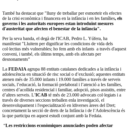
També ha destacat que "lluny de treballar per esmorteir els efectes
de la crisi econòmica i financera en la infància i en les famílies
, els
governs i les autoritats europees estan introduint mesures
d'austeritat que afecten el benestar de la infància".
Per la seva banda, el degà de l'ICAB, Pedro L. Yúfera, ha
manifestat "Lluitem per dignificar les condicions de vida dels
col·lectius més vulnerables; ho fem amb els infants a través d'aquest
conveni, i també, els últims temps, amb els afectats per
desnonaments”
La
FEDAIA
agrupa 88 entitats catalanes dedicades a la infància i
adolescència en situació de risc social o d’exclusió; aquestes entitats
atenen més de 35.000 infants i 19.000 famílies a través de serveis
socials, l’educació, la formació prelaboral i l’atenció a les famílies,
centres d’acollida residencial i familiar, adopció, pisos assistits, entre
d’altres serveis. L
'ICAB
té més de 23.000 advocats col·legiats i a
través de diverses seccions treballen enla investigació, el
desenvolupament i l'especialització en ldiverses àrees del Dret;
concretament la secció de drets de la Infància i de l’Adolescència és
la que participa en aquest estudi conjunt amb la Fedaia.
“
Les restriccions econòmiques anunciades poden afectar