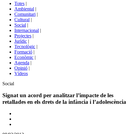
del
Totes
|
menú
Ambiental
|
de
Comunitari
|
portals
Cultural
|
Social
|
Internacional
|
Projectes
|
Jurídic
|
Tecnològic
|
Formació
|
Econòmic
|
Agenda
|
Opinió
|
Vídeos
Àmbit
Social
de
la
Signat un acord per analitzar l’impacte de les
notícia
retallades en els drets de la infància i l’adolescència
Comparteix
Compartir
en