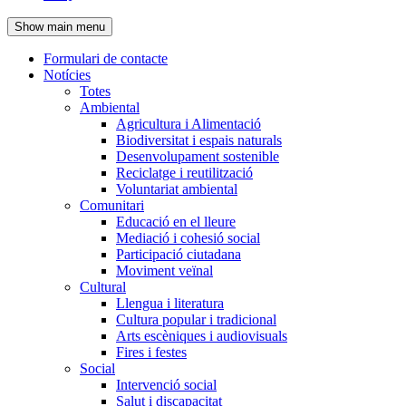
de
Show main menu
l'encapçalament
Formulari de contacte
Notícies
Navegació
Totes
principal
Ambiental
Agricultura i Alimentació
Biodiversitat i espais naturals
Desenvolupament sostenible
Reciclatge i reutilització
Voluntariat ambiental
Comunitari
Educació en el lleure
Mediació i cohesió social
Participació ciutadana
Moviment veïnal
Cultural
Llengua i literatura
Cultura popular i tradicional
Arts escèniques i audiovisuals
Fires i festes
Social
Intervenció social
Salut i discapacitat