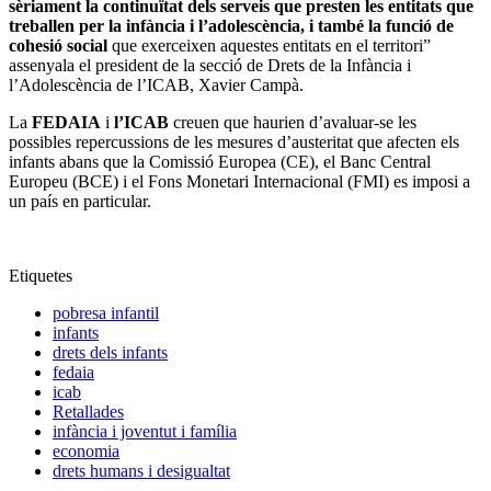
sèriament la continuïtat dels serveis que presten les entitats que
treballen per la infància i l’adolescència, i també la funció de
cohesió social
que exerceixen aquestes entitats en el territori”
assenyala el president de la secció de Drets de la Infància i
l’Adolescència de l’ICAB, Xavier Campà.
La
FEDAIA
i
l’ICAB
creuen que haurien d’avaluar-se les
possibles repercussions de les mesures d’austeritat que afecten els
infants abans que la Comissió Europea (CE), el Banc Central
Europeu (BCE) i el Fons Monetari Internacional (FMI) es imposi a
un país en particular.
Etiquetes
pobresa infantil
infants
drets dels infants
fedaia
icab
Retallades
infància i joventut i família
economia
drets humans i desigualtat