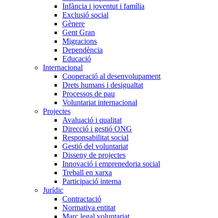
Infància i joventut i família
Exclusió social
Gènere
Gent Gran
Migracions
Dependència
Educació
Internacional
Cooperació al desenvolupament
Drets humans i desigualtat
Processos de pau
Voluntariat internacional
Projectes
Avaluació i qualitat
Direcció i gestió ONG
Responsabilitat social
Gestió del voluntariat
Disseny de projectes
Innovació i emprenedoria social
Treball en xarxa
Participació interna
Jurídic
Contractació
Normativa entitat
Marc legal voluntariat