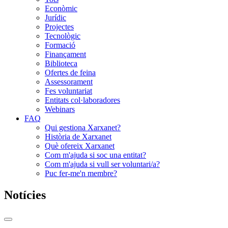
Econòmic
Jurídic
Projectes
Tecnològic
Formació
Finançament
Biblioteca
Ofertes de feina
Assessorament
Fes voluntariat
Entitats col·laboradores
Webinars
FAQ
Qui gestiona Xarxanet?
Història de Xarxanet
Què ofereix Xarxanet
Com m'ajuda si soc una entitat?
Com m'ajuda si vull ser voluntari/a?
Puc fer-me'n membre?
Notícies
Commutador