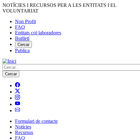
Vés
NOTÍCIES I RECURSOS PER A LES ENTITATS I EL
al
VOLUNTARIAT
contingut
Non Profit
FAQ
Menú
Entitats col·laboradores
del
Butlletí
compte
Cercar
Publica
d'usuari
Cerca
Formulari de contacte
Notícies
Navegació
Recursos
principal
FAQ