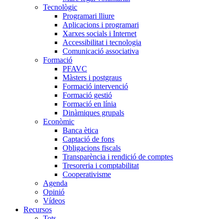
Tecnològic
Programari lliure
Aplicacions i programari
Xarxes socials i Internet
Accessibilitat i tecnologia
Comunicació associativa
Formació
PFAVC
Màsters i postgraus
Formació intervenció
Formació gestió
Formació en línia
Dinàmiques grupals
Econòmic
Banca ètica
Captació de fons
Obligacions fiscals
Transparència i rendició de comptes
Tresoreria i comptabilitat
Cooperativisme
Agenda
Opinió
Vídeos
Recursos
Tots