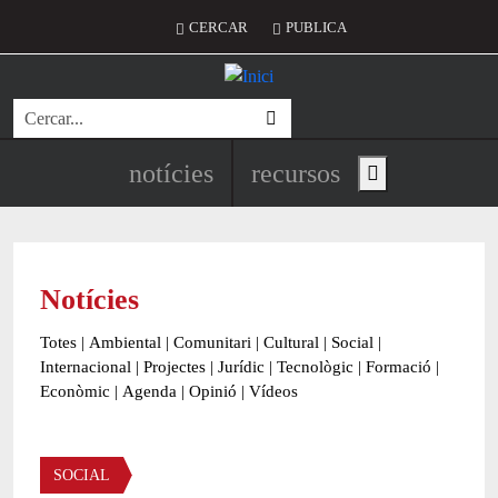
Vés al contingut
Menú del compte d'usuari
CERCAR
PUBLICA
Cerca
Navegació principal de l'encapç
notícies
recursos
Show main menu
Notícies
Totes
|
Ambiental
|
Comunitari
|
Cultural
|
Social
|
Internacional
|
Projectes
|
Jurídic
|
Tecnològic
|
Formació
|
Econòmic
|
Agenda
|
Opinió
|
Vídeos
Àmbit de la notícia
SOCIAL