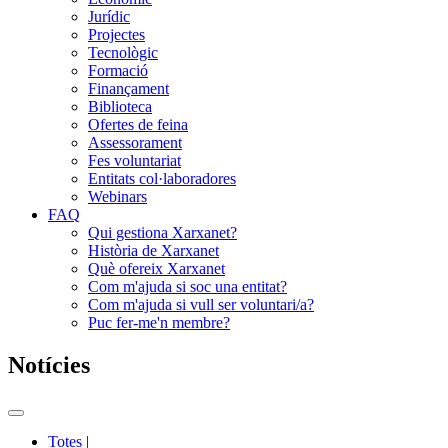
Jurídic
Projectes
Tecnològic
Formació
Finançament
Biblioteca
Ofertes de feina
Assessorament
Fes voluntariat
Entitats col·laboradores
Webinars
FAQ
Qui gestiona Xarxanet?
Història de Xarxanet
Què ofereix Xarxanet
Com m'ajuda si soc una entitat?
Com m'ajuda si vull ser voluntari/a?
Puc fer-me'n membre?
Notícies
Commutador
del
Totes
|