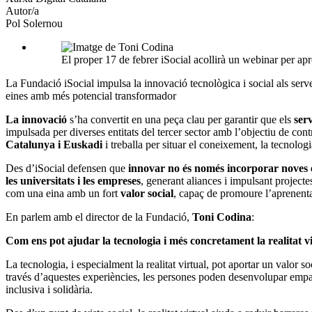
Autor/a
Pol Solernou
El proper 17 de febrer iSocial acollirà un webinar per apro
La Fundació iSocial impulsa la innovació tecnològica i social als serve
eines amb més potencial transformador
La innovació
s’ha convertit en una peça clau per garantir que els
serv
impulsada per diverses entitats del tercer sector amb l’objectiu de cont
Catalunya i Euskadi
i treballa per situar el coneixement, la tecnologia
Des d’iSocial defensen que
innovar no és només incorporar noves 
les universitats i les empreses
, generant aliances i impulsant projecte
com una eina amb un fort
valor social
, capaç de promoure l’aprenentat
En parlem amb el director de la Fundació,
Toni Codina
:
Com ens pot ajudar la tecnologia i més concretament la realitat vi
La tecnologia, i especialment la realitat virtual, pot aportar un valor 
través d’aquestes experiències, les persones poden desenvolupar empatia
inclusiva i solidària.