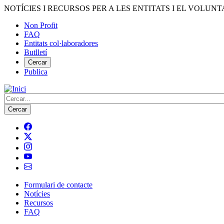
Vés
NOTÍCIES I RECURSOS PER A LES ENTITATS I EL VOLUNT
al
Non Profit
contingut
FAQ
Menú
Entitats col·laboradores
del
Butlletí
compte
Cercar
Publica
d'usuari
Cerca
Formulari de contacte
Notícies
Navegació
Recursos
principal
FAQ
de