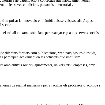
, culturals i de participació a col·lectius que habitualment tenen
t de les seves condicions personals o territorials.
a d’impulsar la innovació en l’àmbit dels serveis socials. Aquest
 sector.
 i el treball en xarxa són claus per avançar cap a uns serveis socials
s de diferents formats com publicacions, webinars, visites d’estudi,
i participen activament en les activitats que impulsem.
t amb entitats socials, ajuntaments, universitats i empreses, amb
ines de realitat immersiva per a facilitar els processos d’acollida i