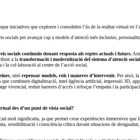
par iniciatives que exploren i consoliden l’ús de la realitat virtual en l
is socials per avançar cap a models d’atenció més inclusius, personalitzat
eis socials continuïn donant resposta als reptes actuals i futurs.
Amb
ribuir a la
transformació i modernització del sistema d’atenció socia
 i la col·laboració al centre de l’acció social.
eines
, sinó
repensar models, rols i maneres d’intervenir.
Per això, l
s que combinen digitalització, intel·ligència artificial, impressió 3D, ap
ge vivencial, reduir barreres d’accés i reforçar l’empatia i la participaci
rtual des d’un punt de vista social?
social molt significatiu, ja que permet crear experiències immersives que
, sensibilització i consciència crítica davant situacions de desigualtat, 