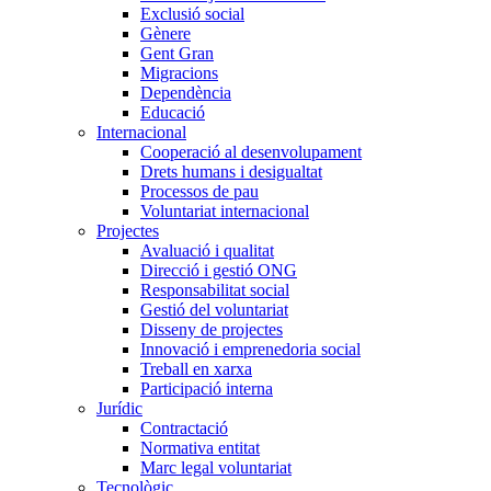
Exclusió social
Gènere
Gent Gran
Migracions
Dependència
Educació
Internacional
Cooperació al desenvolupament
Drets humans i desigualtat
Processos de pau
Voluntariat internacional
Projectes
Avaluació i qualitat
Direcció i gestió ONG
Responsabilitat social
Gestió del voluntariat
Disseny de projectes
Innovació i emprenedoria social
Treball en xarxa
Participació interna
Jurídic
Contractació
Normativa entitat
Marc legal voluntariat
Tecnològic