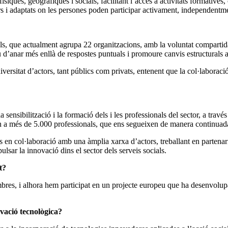
físiques, geogràfiques i socials, facilitant l’accés a activitats formatives
rs i adaptats on les persones poden participar activament, independentmen
ials, que actualment agrupa 22 organitzacions, amb la voluntat compartid
 d’anar més enllà de respostes puntuals i promoure canvis estructurals al
versitat d’actors, tant públics com privats, entenent que la col·laboració
ensibilització i la formació dels i les professionals del sector, a travé
en a més de 5.000 professionals, que ens segueixen de manera continuada 
 col·laboració amb una àmplia xarxa d’actors, treballant en partenaria
lsar la innovació dins el sector dels serveis socials.
t?
res, i alhora hem participat en un projecte europeu que ha desenvolupat e
vació tecnològica?