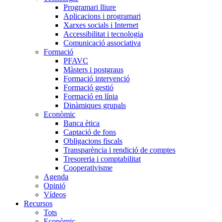
Programari lliure
Aplicacions i programari
Xarxes socials i Internet
Accessibilitat i tecnologia
Comunicació associativa
Formació
PFAVC
Màsters i postgraus
Formació intervenció
Formació gestió
Formació en línia
Dinàmiques grupals
Econòmic
Banca ètica
Captació de fons
Obligacions fiscals
Transparència i rendició de comptes
Tresoreria i comptabilitat
Cooperativisme
Agenda
Opinió
Vídeos
Recursos
Tots
Econòmic