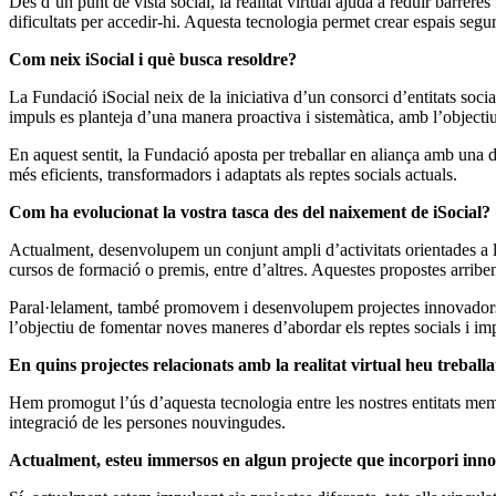
Des d’un punt de vista social, la realitat virtual ajuda a reduir barreres 
dificultats per accedir-hi. Aquesta tecnologia permet crear espais segu
Com neix iSocial i què busca resoldre?
La Fundació iSocial neix de la iniciativa d’un consorci d’entitats soc
impuls es planteja d’una manera proactiva i sistemàtica, amb l’objectiu
En aquest sentit, la Fundació aposta per treballar en aliança amb una di
més eficients, transformadors i adaptats als reptes socials actuals.
Com ha evolucionat la vostra tasca des del naixement de iSocial?
Actualment, desenvolupem un conjunt ampli d’activitats orientades a la s
cursos de formació o premis, entre d’altres. Aquestes propostes arrib
Paral·lelament, també promovem i desenvolupem projectes innovadors en
l’objectiu de fomentar noves maneres d’abordar els reptes socials i impu
En quins projectes relacionats amb la realitat virtual heu treballa
Hem promogut l’ús d’aquesta tecnologia entre les nostres entitats memb
integració de les persones nouvingudes.
Actualment, esteu immersos en algun projecte que incorpori inno