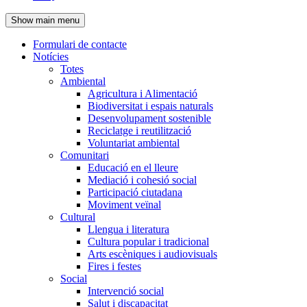
de
Show main menu
l'encapçalament
Formulari de contacte
Notícies
Navegació
Totes
principal
Ambiental
Agricultura i Alimentació
Biodiversitat i espais naturals
Desenvolupament sostenible
Reciclatge i reutilització
Voluntariat ambiental
Comunitari
Educació en el lleure
Mediació i cohesió social
Participació ciutadana
Moviment veïnal
Cultural
Llengua i literatura
Cultura popular i tradicional
Arts escèniques i audiovisuals
Fires i festes
Social
Intervenció social
Salut i discapacitat