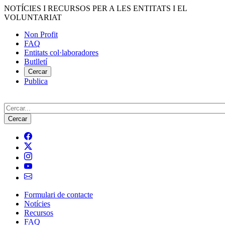
Vés
NOTÍCIES I RECURSOS PER A LES ENTITATS I EL
al
VOLUNTARIAT
contingut
Non Profit
FAQ
Menú
Entitats col·laboradores
del
Butlletí
compte
Cercar
Publica
d'usuari
Cerca
Formulari de contacte
Notícies
Navegació
Recursos
principal
FAQ