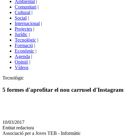
Ambiental
|
de
Comunitari
|
portals
Cultural
|
Social
|
Internacional
|
Projectes
|
Jurídic
|
Tecnològic
|
Formació
|
Econòmic
|
Agenda
|
Opinió
|
Vídeos
Àmbit
Tecnològic
de
la
5 formes d'aprofitar el nou carrusel d'Instagram
notícia
Comparteix
Compartir
en
10/03/2017
altres
Entitat redactora
xarxes
Associació per a Joves TEB - Informàtic
socials