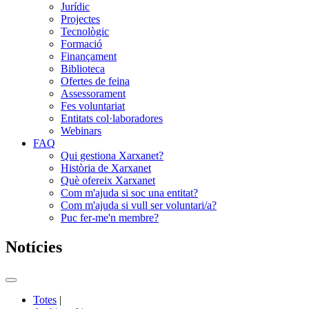
Jurídic
Projectes
Tecnològic
Formació
Finançament
Biblioteca
Ofertes de feina
Assessorament
Fes voluntariat
Entitats col·laboradores
Webinars
FAQ
Qui gestiona Xarxanet?
Història de Xarxanet
Què ofereix Xarxanet
Com m'ajuda si soc una entitat?
Com m'ajuda si vull ser voluntari/a?
Puc fer-me'n membre?
Notícies
Commutador
del
Totes
|
menú