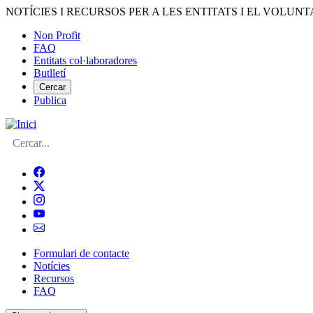
Vés
NOTÍCIES I RECURSOS PER A LES ENTITATS I EL VOLUNT
al
Non Profit
contingut
FAQ
Menú
Entitats col·laboradores
del
Butlletí
compte
Cercar
Publica
d'usuari
Cerca
Formulari de contacte
Notícies
Navegació
Recursos
principal
FAQ
de