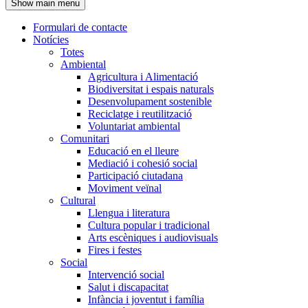
Show main menu
l'encapçalament
Formulari de contacte
Notícies
Navegació
Totes
principal
Ambiental
Agricultura i Alimentació
Biodiversitat i espais naturals
Desenvolupament sostenible
Reciclatge i reutilització
Voluntariat ambiental
Comunitari
Educació en el lleure
Mediació i cohesió social
Participació ciutadana
Moviment veïnal
Cultural
Llengua i literatura
Cultura popular i tradicional
Arts escèniques i audiovisuals
Fires i festes
Social
Intervenció social
Salut i discapacitat
Infància i joventut i família