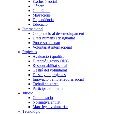
Exclusió social
Gènere
Gent Gran
Migracions
Dependència
Educació
Internacional
Cooperació al desenvolupament
Drets humans i desigualtat
Processos de pau
Voluntariat internacional
Projectes
Avaluació i qualitat
Direcció i gestió ONG
Responsabilitat social
Gestió del voluntariat
Disseny de projectes
Innovació i emprenedoria social
Treball en xarxa
Participació interna
Jurídic
Contractació
Normativa entitat
Marc legal voluntariat
Tecnològic