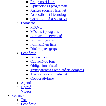
Programari lliure
Aplicacions i programari
Xarxes socials i Internet
Accessibilitat i tecnologia
Comunicació associativa
Formació
PFAVC
Màsters i postgraus
Formació intervenció
Formació gestió
Formació en línia
Dinàmiques grupals
Econòmic
Banca ètica
Captació de fons
Obligacions fiscals
Transparència i rendició de comptes
Tresoreria i comptabilitat
Cooperativisme
Agenda
Opinió
Vídeos
Recursos
Tots
Econòmic