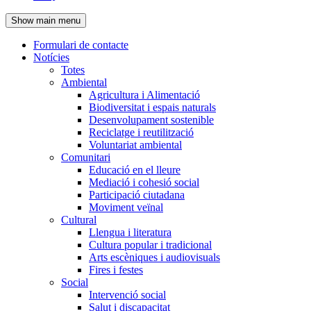
de
Show main menu
l'encapçalament
Formulari de contacte
Notícies
Navegació
Totes
principal
Ambiental
Agricultura i Alimentació
Biodiversitat i espais naturals
Desenvolupament sostenible
Reciclatge i reutilització
Voluntariat ambiental
Comunitari
Educació en el lleure
Mediació i cohesió social
Participació ciutadana
Moviment veïnal
Cultural
Llengua i literatura
Cultura popular i tradicional
Arts escèniques i audiovisuals
Fires i festes
Social
Intervenció social
Salut i discapacitat