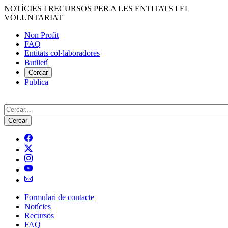
Vés
NOTÍCIES I RECURSOS PER A LES ENTITATS I EL
al
VOLUNTARIAT
contingut
Non Profit
FAQ
Menú
Entitats col·laboradores
del
Butlletí
compte
Cercar
Publica
d'usuari
Cerca
Formulari de contacte
Notícies
Navegació
Recursos
principal
FAQ