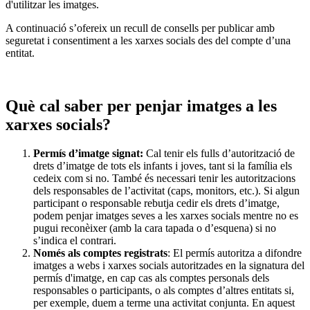
d'utilitzar les imatges.
A continuació s’ofereix un recull de consells per publicar amb
seguretat i consentiment a les xarxes socials des del compte d’una
entitat.
Què cal saber per penjar imatges a les
xarxes socials?
Permís d’imatge signat:
Cal tenir els fulls d’autorització de
drets d’imatge de tots els infants i joves, tant si la família els
cedeix com si no. També és necessari tenir les autoritzacions
dels responsables de l’activitat (caps, monitors, etc.). Si algun
participant o responsable rebutja cedir els drets d’imatge,
podem penjar imatges seves a les xarxes socials mentre no es
pugui reconèixer (amb la cara tapada o d’esquena) si no
s’indica el contrari.
Només als comptes registrats
: El permís autoritza a difondre
imatges a webs i xarxes socials autoritzades en la signatura del
permís d'imatge, en cap cas als comptes personals dels
responsables o participants, o als comptes d’altres entitats si,
per exemple, duem a terme una activitat conjunta. En aquest