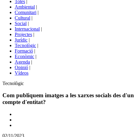
Totes
|
menú
Ambiental
|
de
Comunitari
|
portals
Cultural
|
Social
|
Internacional
|
Projectes
|
Jurídic
|
Tecnològic
|
Formació
|
Econòmic
|
Agenda
|
Opinió
|
Vídeos
Àmbit
Tecnològic
de
la
Com publiquem imatges a les xarxes socials des d'un
notícia
compte d'entitat?
Comparteix
Compartir
en
02/11/2023
altres