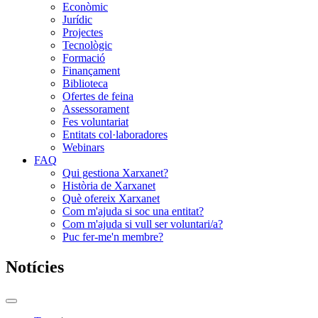
Econòmic
Jurídic
Projectes
Tecnològic
Formació
Finançament
Biblioteca
Ofertes de feina
Assessorament
Fes voluntariat
Entitats col·laboradores
Webinars
FAQ
Qui gestiona Xarxanet?
Història de Xarxanet
Què ofereix Xarxanet
Com m'ajuda si soc una entitat?
Com m'ajuda si vull ser voluntari/a?
Puc fer-me'n membre?
Notícies
Commutador
del