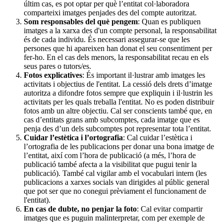
últim cas, es pot optar per què l’entitat col·laboradora
comparteixi imatges penjades des del compte autoritzat.
Som responsables del què pengem
: Quan es publiquen
imatges a la xarxa des d'un compte personal, la responsabilitat
és de cada individu. És necessari assegurar-se que les
persones que hi apareixen han donat el seu consentiment per
fer-ho. En el cas dels menors, la responsabilitat recau en els
seus pares o tutors/es.
Fotos explicatives
: És important il·lustrar amb imatges les
activitats i objectius de l'entitat. La cessió dels drets d’imatge
autoritza a difondre fotos sempre que expliquin i il·lustrin les
activitats per les quals treballa l'entitat. No es poden distribuir
fotos amb un altre objectiu. Cal ser conscients també que, en
cas d’entitats grans amb subcomptes, cada imatge que es
penja des d’un dels subcomptes pot representar tota l’entitat.
Cuidar l’estètica i l’ortografia
: Cal cuidar l’estètica i
l’ortografia de les publicacions per donar una bona imatge de
l’entitat, així com l’hora de publicació (a més, l’hora de
publicació també afecta a la visibilitat que pugui tenir la
publicació). També cal vigilar amb el vocabulari intern (les
publicacions a xarxes socials van dirigides al públic general
que pot ser que no conegui prèviament el funcionament de
l'entitat).
En cas de dubte, no penjar la foto
: Cal evitar compartir
imatges que es puguin malinterpretar, com per exemple de