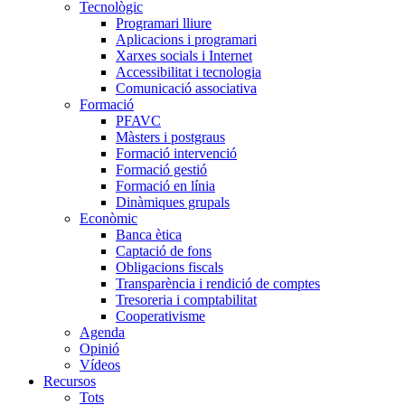
Tecnològic
Programari lliure
Aplicacions i programari
Xarxes socials i Internet
Accessibilitat i tecnologia
Comunicació associativa
Formació
PFAVC
Màsters i postgraus
Formació intervenció
Formació gestió
Formació en línia
Dinàmiques grupals
Econòmic
Banca ètica
Captació de fons
Obligacions fiscals
Transparència i rendició de comptes
Tresoreria i comptabilitat
Cooperativisme
Agenda
Opinió
Vídeos
Recursos
Tots