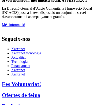
Si vols aconseguir més impacte social, ASSESSORA'T!
La
Direcció General d’Acció Comunitària i Innovació Social
(DGACIS)
posa a la teva disposició un conjunt de serveis
d'assessorament i acompanyament gratuïts.
Més informació
Segueix-nos
Xarxanet
Xarxanet tecnologia
Actualitat
Tecnologia
Finançament
Xarxanet
Xarxanet
Fes Voluntariat!
Ofertes de feina