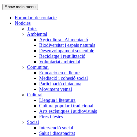
de
Show main menu
l'encapçalament
Formulari de contacte
Notícies
Navegació
Totes
principal
Ambiental
Agricultura i Alimentació
Biodiversitat i espais naturals
Desenvolupament sostenible
Reciclatge i reutilització
Voluntariat ambiental
Comunitari
Educació en el lleure
Mediació i cohesió social
Participació ciutadana
Moviment veïnal
Cultural
Llengua i literatura
Cultura popular i tradicional
Arts escèniques i audiovisuals
Fires i festes
Social
Intervenció social
Salut i discapacitat