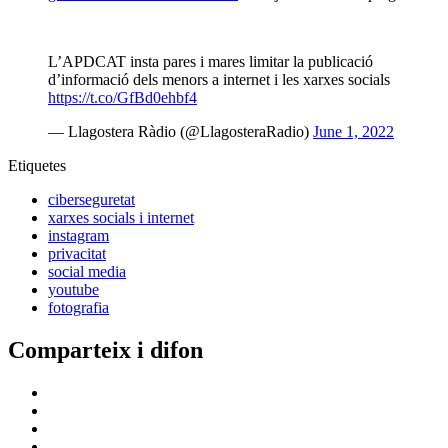
L’APDCAT insta pares i mares limitar la publicació
d’informació dels menors a internet i les xarxes socials
https://t.co/GfBd0ehbf4
— Llagostera Ràdio (@LlagosteraRadio)
June 1, 2022
Etiquetes
ciberseguretat
xarxes socials i internet
instagram
privacitat
social media
youtube
fotografia
Comparteix i difon