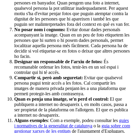
persones en banyador. Quan pengem una foto a internet,
qualsevol persona la pot utilitzar inadequadament. Per aquest
motiu s'ha d'evitar penjar fotos que puguin atemptar contra la
dignitat de les persones que hi apareixen i també les que
puguin ser malinterpretades fora del context en què es van fer.
No posar nom i cognoms:
Evitar donar dades personals
acompanyant la imatge. Quan en un peu de foto etiquetem les
persones que hi surten o hi posem dades personals, permet
localitzar aquella persona més fàcilment. Cada persona ha de
decidir si vol etiquetar-se en fotos o deixar que altres persones
ho facin.
Designar un responsable de l’arxiu de fotos:
És
recomanable ordenar les fotos, tenir-les en un sol espai i
controlar qui hi té accés.
Compartir sí, però amb seguretat:
Evitar que qualsevol
persona pugui tenir accés a les fotos. Cal compartir les
imatges de manera privada penjant-les a una plataforma que
permeti protegir-les amb contrasenya.
Quan es penja una imatge, se'n perd el control:
El que
publiquem a internet no desapareix i, en molts casos, passa a
ser propietat de la plataforma on l'allotgem. El que es publica
a internet no desapareix.
Alguns exemples
: Com a exemple, podeu consultar les
guies
i normatives de la generalitat de catalunya
o la
guia sobre com
gestionar xarxes de les entitats
de l'ajuntament d'Esplugues.