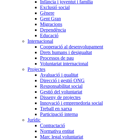
Infància i joventut i família
Exclusió social
Gènere
Gent Gran
Migracions
Dependència
Educació
Internacional
Cooperació al desenvolupament
Drets humans i desigualtat
Processos de pau
Voluntariat internacional
Projectes
Avaluació i qualitat
Direcció i gestió ONG
Responsabilitat social
Gestió del voluntariat
Disseny de projectes
Innovació i emprenedoria social
Treball en xarxa
Participació interna
Jurídic
Contractació
Normativa entitat
Marc legal voluntariat