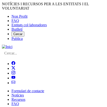
Vés
NOTÍCIES I RECURSOS PER A LES ENTITATS I EL
al
VOLUNTARIAT
contingut
Non Profit
FAQ
Menú
Entitats col·laboradores
del
Butlletí
compte
Cercar
Publica
d'usuari
Cerca
Formulari de contacte
Notícies
Navegació
Recursos
principal
FAQ