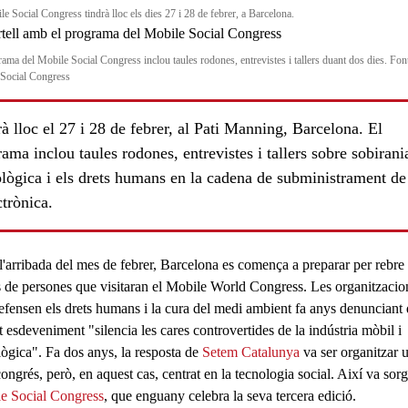
e Social Congress tindrà lloc els dies 27 i 28 de febrer, a Barcelona.
rama del Mobile Social Congress inclou taules rodones, entrevistes i tallers duant dos dies. Fon
Social Congress
à lloc el 27 i 28 de febrer, al Pati Manning, Barcelona. El
ama inclou taules rodones, entrevistes i tallers sobre sobirani
ològica i els drets humans en la cadena de subministrament de
ctrònica.
'arribada del mes de febrer, Barcelona es comença a preparar per rebre 
s de persones que visitaran el Mobile World Congress. Les organitzacio
efensen els drets humans i la cura del medi ambient fa anys denunciant
 esdeveniment "silencia les cares controvertides de la indústria mòbil i
lògica". Fa dos anys, la resposta de
Setem Catalunya
va ser organitzar 
congrés, però, en aquest cas, centrat en la
tecnologia social
. Així va sorg
e Social Congress
, que enguany celebra la seva tercera edició.