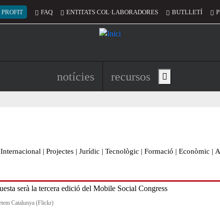
 del compte d'usuari
 PROFIT
FAQ
ENTITATS COL·LABORADORES
BUTLLETÍ
P
Navegació principal de l'encapç
notícies
recursos
Show main menu
Internacional
|
Projectes
|
Jurídic
|
Tecnològic
|
Formació
|
Econòmic
|
A
etem Catalunya (Flickr)