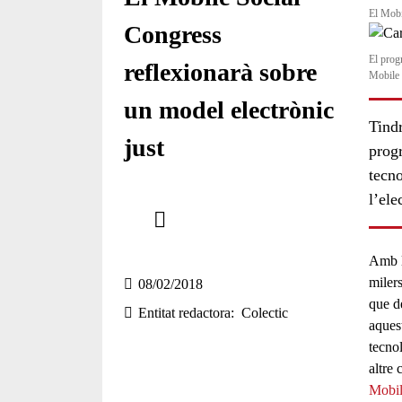
El Mobil
Congress
El prog
reflexionarà sobre
Mobile 
un model electrònic
Tindr
just
progr
tecn
l’ele
Comparteix
Compartir en altres xarxes socials
Amb l
miler
08/02/2018
que d
Entitat redactora
Colectic
aquest
tecno
altre 
Mobil