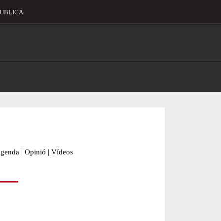
UBLICA
alament
genda
|
Opinió
|
Vídeos