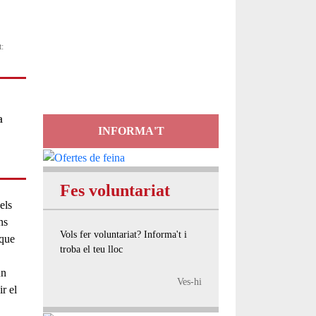
Servei
t:
d'Assessorament
gratuït per a entitats
a
INFORMA'T
Fes voluntariat
els
ns
Vols fer voluntariat? Informa't i
 que
troba el teu lloc
un
Ves-hi
ir el