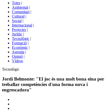
del
Totes
|
menú
Ambiental
|
de
Comunitari
|
portals
Cultural
|
Social
|
Internacional
|
Projectes
|
Jurídic
|
Tecnològic
|
Formació
|
Econòmic
|
Agenda
|
Opinió
|
Vídeos
Àmbit
Tecnològic
de
la
Jordi Belmonte: "El joc és una molt bona eina per
notícia
treballar competències d'una forma nova i
engrescadora"
Comparteix
Compartir