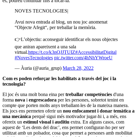
és, podreu continuar fins a tocar-la.
NOVES TECNOLOGIES|
Avui nova entrada al blog, un nou joc anomenat
“Objecte Afegit“, per treballar la memòria.
👉L’objectiu: aconseguir identificar els nous objectes
que aniran apareixent a una sala
virtual.
https://t.co/k3nQJJTUIZ
#AccessibilitatDigital
#NovesTecnologies
pic.twitter.com/4hNhYWroeU
— Àuria (@auria_grup)
March 28, 2022
Com es poden reforçar les habilitats a través del joc i la
tecnologia?
El joc és una molt bona eina per
treballar competències
d'una
forma
nova
i
engrescadora
per les persones, sobretot tenint en
compte que porten molts anys treballant-les de la mateixa manera.
Els jocs ens permeten oferir un
nou enfocament i donar temàtica a
una mecànica
perquè sigui més motivador jugar-hi i, a més, ens
ofereix un
estímul visual i auditiu
extra. En alguns casos, com
aquest de ‘Les dents del drac’, ens permet configurar-ho per ser
utilitzat amb un polsador, cosa que permet a persones amb mobilitat