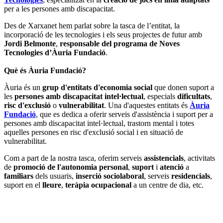
per a les persones amb discapacitat.
Des de Xarxanet hem parlat sobre la tasca de l’entitat, la
incorporació de les tecnologies i els seus projectes de futur amb
Jordi Belmonte
,
responsable del programa de Noves
Tecnologies d’Àuria Fundació
.
Què és Àuria Fundació?
Àuria és un
grup d'entitats d'economia social
que donen suport a
les
persones amb discapacitat intel·lectual
, especials
dificultats
,
risc d'exclusió
o
vulnerabilitat
. Una d'aquestes entitats és
Àuria
Fundació
, que es dedica a oferir serveis d'assistència i suport per a
persones amb discapacitat intel·lectual, trastorn mental i totes
aquelles persones en risc d'exclusió social i en situació de
vulnerabilitat.
Com a part de la nostra tasca, oferim serveis
assistencials
, activitats
de
promoció de l'autonomia personal
,
suport
i
atenció
a
familiars
dels usuaris,
inserció
sociolaboral
, serveis
residencials
,
suport en el
lleure
,
teràpia ocupacional
a un centre de dia, etc.