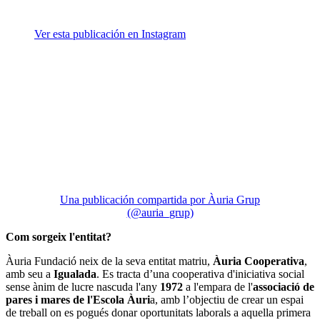
Ver esta publicación en Instagram
Una publicación compartida por Àuria Grup
(@auria_grup)
Com sorgeix l'entitat?
Àuria Fundació neix de la seva entitat matriu,
Àuria Cooperativa
,
amb seu a
Igualada
. Es tracta d’una cooperativa d'iniciativa social
sense ànim de lucre nascuda l'any
1972
a l'empara de l'
associació de
pares i mares de l'Escola Àuri
a, amb l’objectiu de crear un espai
de treball on es pogués donar oportunitats laborals a aquella primera