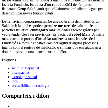
mesos tenim prevista l’arribada d’una nova eina que donarà molt de
joc a la Fundació. Es tracta d’un
robot TEMI
de l’empresa
lleidatana
Grup Saltó
, amb qui col·laborem i treballem plegats per
desenvolupar noves funcionalitats.
De fet, aviat incorporarem també una nova eina del mateix Grup
Saltó amb la qual es poden
prendre mesures de salut
de les
persones usuàries,
emmagatzemar
les dades i fer-ne gràfics per
veure tendències i fer previsions. Es tracta del
robot Maia
. A més a
més, estem en procés d’instal·lar
tauletes
a totes les sales de la
Fundació i a totes les nostres llars per agilitzar alguns processos
interns com el registre de medicació o similars que ens ajudaran a
donar un servei i una atenció encara millor.
Etiquetes
salut i discapacitat
discapacitat
tecnologia social
jocs
accessibilitat i tecnologia
Comparteix i difon