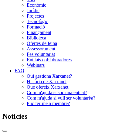
Econòmic
Jurídic
Projectes
Tecnològic
Formació
Finançament
Biblioteca
Ofertes de feina
Assessorament
Fes voluntariat
Entitats col·laboradores
Webinars
FAQ
Qui gestiona Xarxanet?
Història de Xarxanet
Què ofereix Xarxanet
Com m'ajuda si soc una entitat?
Com m'ajuda si vull ser voluntari/a?
Puc fer-me'n membre?
Notícies
Commutador