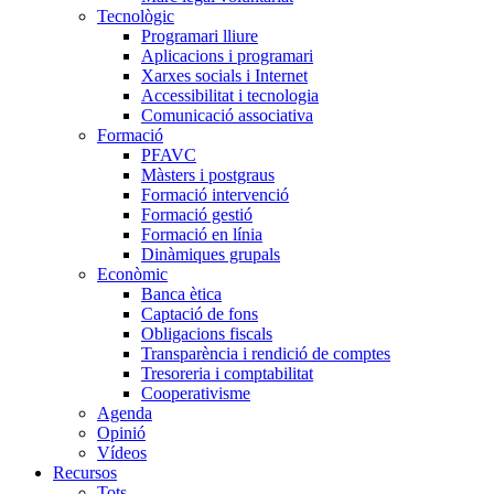
Tecnològic
Programari lliure
Aplicacions i programari
Xarxes socials i Internet
Accessibilitat i tecnologia
Comunicació associativa
Formació
PFAVC
Màsters i postgraus
Formació intervenció
Formació gestió
Formació en línia
Dinàmiques grupals
Econòmic
Banca ètica
Captació de fons
Obligacions fiscals
Transparència i rendició de comptes
Tresoreria i comptabilitat
Cooperativisme
Agenda
Opinió
Vídeos
Recursos
Tots