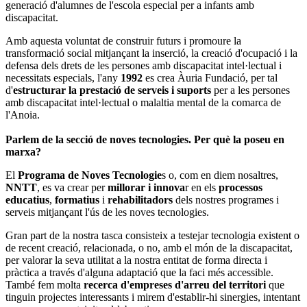
generació d'alumnes de l'escola especial per a infants amb
discapacitat.
Amb aquesta voluntat de construir futurs i promoure la
transformació social mitjançant la inserció, la creació d'ocupació i la
defensa dels drets de les persones amb discapacitat intel·lectual i
necessitats especials, l'any
1992
es crea Àuria Fundació, per tal
d'
estructurar la prestació de serveis i suports
per a les persones
amb discapacitat intel·lectual o malaltia mental de la comarca de
l'Anoia.
Parlem de la secció de noves tecnologies. Per què la poseu en
marxa?
El
Programa de Noves Tecnologie
s o, com en diem nosaltres,
NNTT
, es va crear per
millorar i innova
r en els
processos
educatius
,
formatius
i
rehabilitadors
dels nostres programes i
serveis mitjançant l'ús de les noves tecnologies.
Gran part de la nostra tasca consisteix a testejar tecnologia existent o
de recent creació, relacionada, o no, amb el món de la discapacitat,
per valorar la seva utilitat a la nostra entitat de forma directa i
pràctica a través d'alguna adaptació que la faci més accessible.
També fem molta
recerca d'empreses d'arreu del territori
que
tinguin projectes interessants i mirem d'establir-hi sinergies, intentant