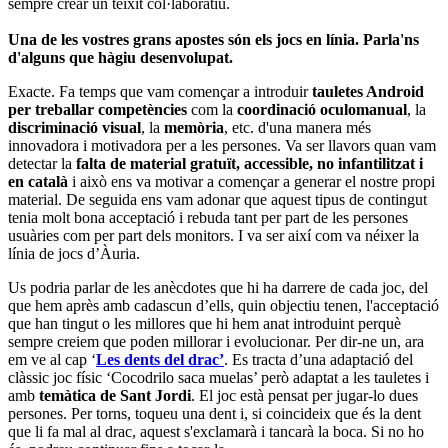
sempre crear un teixit col·laboratiu.
Una de les vostres grans apostes són els jocs en línia. Parla'ns
d'alguns que hàgiu desenvolupat.
Exacte. Fa temps que vam començar a introduir
tauletes Android
per treballar competències
com la
coordinació oculomanual
, la
discriminació visual
, la
memòria
, etc. d'una manera més
innovadora i motivadora per a les persones. Va ser llavors quan vam
detectar la
falta de material gratuït, accessible, no infantilitzat i
en català
i això ens va motivar a començar a generar el nostre propi
material. De seguida ens vam adonar que aquest tipus de contingut
tenia molt bona acceptació i rebuda tant per part de les persones
usuàries com per part dels monitors. I va ser així com va néixer la
línia de jocs d’Àuria.
Us podria parlar de les anècdotes que hi ha darrere de cada joc, del
que hem après amb cadascun d’ells, quin objectiu tenen, l'acceptació
que han tingut o les millores que hi hem anat introduint perquè
sempre creiem que poden millorar i evolucionar. Per dir-ne un, ara
em ve al cap ‘
Les dents del drac’
. Es tracta d’una adaptació del
clàssic joc físic ‘Cocodrilo saca muelas’ però adaptat a les tauletes i
amb
temàtica de Sant Jordi
. El joc està pensat per jugar-lo dues
persones. Per torns, toqueu una dent i, si coincideix que és la dent
que li fa mal al drac, aquest s'exclamarà i tancarà la boca. Si no ho