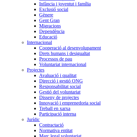
Infància i joventut i família
Exclusió social
Gènere
Gent Gran
Migracions
Dependència
Educació
Internacional
Cooperació al desenvolupament
Drets humans i desigualtat
Processos de pau
Voluntariat internacional
Projectes
Avaluació i qualitat
Direcció i gestió ONG
Responsabilitat social
Gestió del voluntariat
Disseny de projectes
Innovació i emprenedoria social
Treball en xarxa
Participació interna
Jurídic
Contractació
Normativa entitat
Marc legal voluntariat