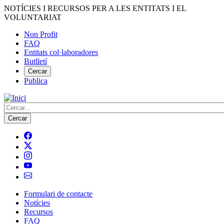
Vés
NOTÍCIES I RECURSOS PER A LES ENTITATS I EL
al
VOLUNTARIAT
contingut
Non Profit
FAQ
Menú
Entitats col·laboradores
del
Butlletí
compte
Cercar
Publica
d'usuari
Cerca
Formulari de contacte
Notícies
Navegació
Recursos
principal
FAQ