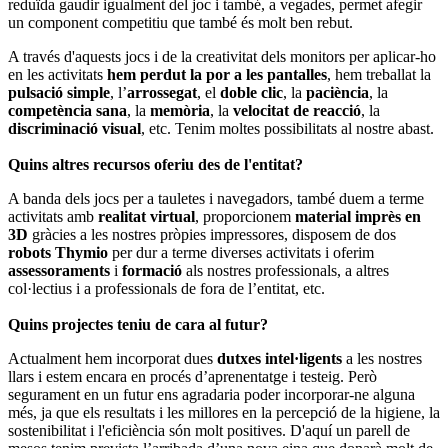
reduïda gaudir igualment del joc i també, a vegades, permet afegir
un component competitiu que també és molt ben rebut.
A través d'aquests jocs i de la creativitat dels monitors per aplicar-ho
en les activitats
hem perdut la por a les pantalles
, hem treballat la
pulsació simple
, l’
arrossegat
, el
doble clic
, la
paciència
, la
competència sana
, la
memòria
, la
velocitat de reacció
, la
discriminació visual
, etc. Tenim moltes possibilitats al nostre abast.
Quins altres recursos oferiu des de l'entitat?
A banda dels jocs per a tauletes i navegadors, també duem a terme
activitats amb
realitat virtual
, proporcionem
material imprès en
3D
gràcies a les nostres pròpies impressores, disposem de dos
robots Thymio
per dur a terme diverses activitats i oferim
assessoraments
i
formació
als nostres professionals, a altres
col·lectius i a professionals de fora de l’entitat, etc.
Quins projectes teniu de cara al futur?
Actualment hem incorporat dues
dutxes intel·ligents
a les nostres
llars i estem encara en procés d’aprenentatge i testeig. Però
segurament en un futur ens agradaria poder incorporar-ne alguna
més, ja que els resultats i les millores en la percepció de la higiene, la
sostenibilitat i l'eficiència són molt positives. D'aquí un parell de