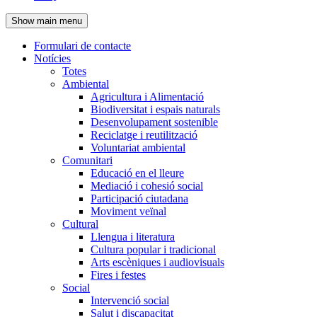
de
Show main menu
l'encapçalament
Formulari de contacte
Notícies
Navegació
Totes
principal
Ambiental
Agricultura i Alimentació
Biodiversitat i espais naturals
Desenvolupament sostenible
Reciclatge i reutilització
Voluntariat ambiental
Comunitari
Educació en el lleure
Mediació i cohesió social
Participació ciutadana
Moviment veïnal
Cultural
Llengua i literatura
Cultura popular i tradicional
Arts escèniques i audiovisuals
Fires i festes
Social
Intervenció social
Salut i discapacitat