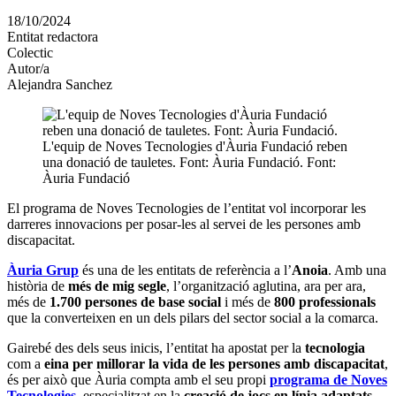
en
18/10/2024
altres
Entitat redactora
xarxes
Colectic
socials
Autor/a
Alejandra Sanchez
L'equip de Noves Tecnologies d'Àuria Fundació reben
una donació de tauletes. Font: Àuria Fundació. Font:
Àuria Fundació
El programa de Noves Tecnologies de l’entitat vol incorporar les
darreres innovacions per posar-les al servei de les persones amb
discapacitat.
Àuria Grup
és una de les entitats de referència a l’
Anoia
. Amb una
història de
més de mig segle
, l’organització aglutina, ara per ara,
més de
1.700 persones de base social
i més de
800 professionals
que la converteixen en un dels pilars del sector social a la comarca.
Gairebé des dels seus inicis, l’entitat ha apostat per la
tecnologia
com a
eina per millorar la vida de les persones amb discapacitat
,
és per això que Àuria compta amb el seu propi
programa de Noves
Tecnologies
, especialitzat en la
creació de jocs en línia
adaptats