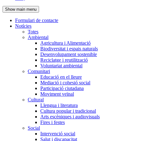
de
Show main menu
l'encapçalament
Formulari de contacte
Notícies
Navegació
Totes
principal
Ambiental
Agricultura i Alimentació
Biodiversitat i espais naturals
Desenvolupament sostenible
Reciclatge i reutilització
Voluntariat ambiental
Comunitari
Educació en el lleure
Mediació i cohesió social
Participació ciutadana
Moviment veïnal
Cultural
Llengua i literatura
Cultura popular i tradicional
Arts escèniques i audiovisuals
Fires i festes
Social
Intervenció social
Salut i discapacitat