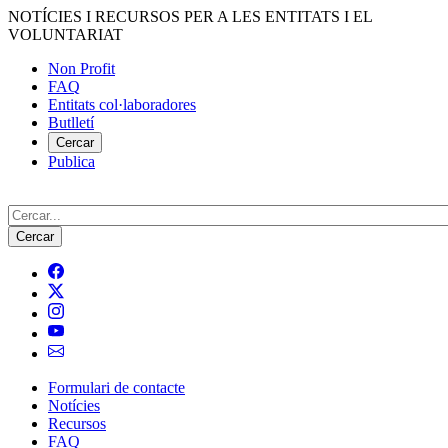
Vés
NOTÍCIES I RECURSOS PER A LES ENTITATS I EL
al
VOLUNTARIAT
contingut
Non Profit
FAQ
Menú
Entitats col·laboradores
del
Butlletí
compte
Cercar
Publica
d'usuari
Cerca
Formulari de contacte
Notícies
Navegació
Recursos
principal
FAQ