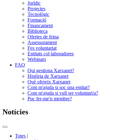
Jurídic
Projectes
Tecnològic
Formació
Finançament
Biblioteca
Ofertes de feina
Assessorament
Fes voluntariat
Entitats col·laboradores
Webinars
FAQ
Qui gestiona Xarxanet?
Història de Xarxanet
Què ofereix Xarxanet
Com m'ajuda si soc una entitat?
Com m'ajuda si vull ser voluntari/a?
Puc fer-me'n membre?
Notícies
Commutador
del
Totes
|
menú