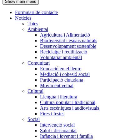
Show main menu
l'encapçalament
Formulari de contacte
Notícies
Navegació
Totes
principal
Ambiental
Agricultura i Alimentació
Biodiversitat i espais naturals
Desenvolupament sostenible
Reciclatge i reutilització
Voluntariat ambiental
Comunitari
Educació en el lleure
Mediació i cohesió social
Participació ciutadana
Moviment veïnal
Cultural
Llengua i literatura
Cultura popular i tradicional
Arts escèniques i audiovisuals
Fires i festes
Social
Intervenció social
Salut i discapacitat
Infància i joventut i família