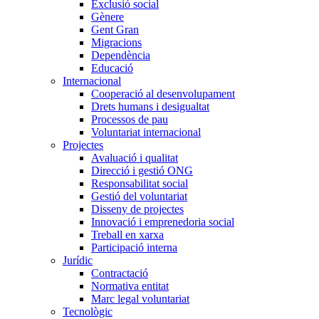
Exclusió social
Gènere
Gent Gran
Migracions
Dependència
Educació
Internacional
Cooperació al desenvolupament
Drets humans i desigualtat
Processos de pau
Voluntariat internacional
Projectes
Avaluació i qualitat
Direcció i gestió ONG
Responsabilitat social
Gestió del voluntariat
Disseny de projectes
Innovació i emprenedoria social
Treball en xarxa
Participació interna
Jurídic
Contractació
Normativa entitat
Marc legal voluntariat
Tecnològic