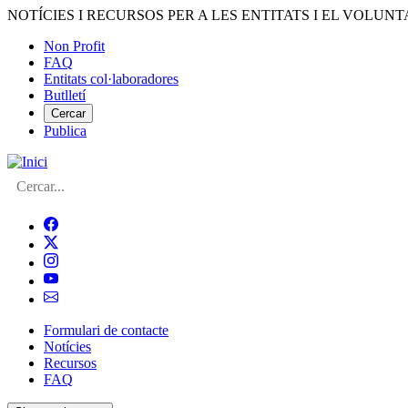
Vés
NOTÍCIES I RECURSOS PER A LES ENTITATS I EL VOLUNT
al
Non Profit
contingut
FAQ
Menú
Entitats col·laboradores
del
Butlletí
compte
Cercar
Publica
d'usuari
Cerca
Formulari de contacte
Notícies
Navegació
Recursos
principal
FAQ
de