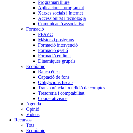
Programari lliure
Aplicacions i programari
Xarxes socials i Internet
Accessibilitat i tecnologia
Comunicació associativa
Formació
PFAVC
Màsters i postgraus
Formació intervenció
Formació gestió
Formació en línia
Dinàmiques grupals
Econòmic
Banca ètica
Captació de fons
Obligacions fiscals
Transparència i rendició de comptes
Tresoreria i comptabilitat
Cooperativisme
Agenda
Opinió
Vídeos
Recursos
Tots
Econòmic