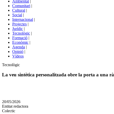
Ambiental
|
de
Comunitari
|
portals
Cultural
|
Social
|
Internacional
|
Projectes
|
Jurídic
|
Tecnològic
|
Formació
|
Econòmic
|
Agenda
|
Opinió
|
Vídeos
Àmbit
Tecnològic
de
la
La veu sintètica personalitzada obre la porta a una rà
notícia
Comparteix
Compartir
en
20/05/2026
altres
Entitat redactora
xarxes
Colectic
socials