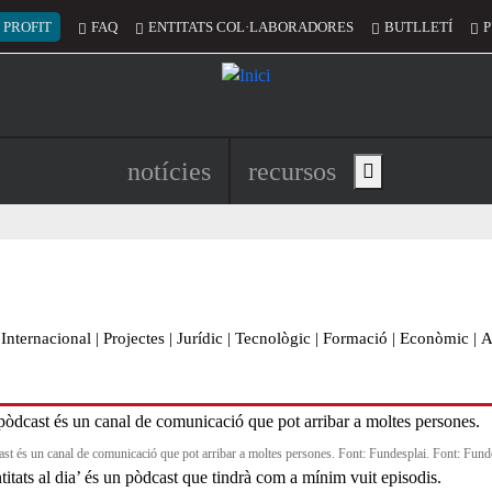
 del compte d'usuari
 PROFIT
FAQ
ENTITATS COL·LABORADORES
BUTLLETÍ
P
Navegació principal de l'encapç
notícies
recursos
Show main menu
Internacional
|
Projectes
|
Jurídic
|
Tecnològic
|
Formació
|
Econòmic
|
A
ast és un canal de comunicació que pot arribar a moltes persones. Font: Fundesplai. Font: Fund