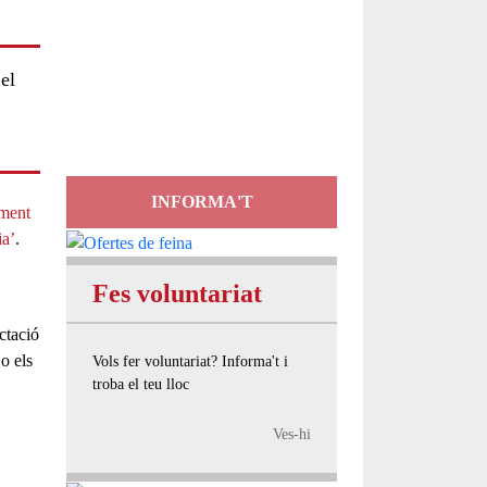
Servei
d'Assessorament
el
gratuït per a entitats
INFORMA'T
ment
ia’
.
Fes voluntariat
ctació
 o els
Vols fer voluntariat? Informa't i
troba el teu lloc
Ves-hi