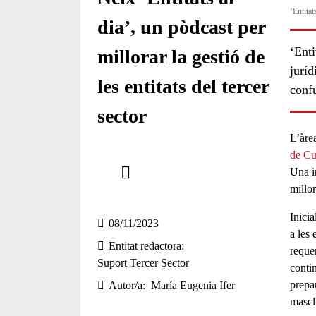
‘Entita
dia’, un pòdcast per
‘Enti
millorar la gestió de
juríd
les entitats del tercer
conf
sector
L’àre
de Cu
Comparteix
Una i
millo
Compartir en altres xarxes socials
Inicia
08/11/2023
a les 
Entitat redactora
reque
Suport Tercer Sector
conti
prepar
Autor/a
María Eugenia Ifer
mascl