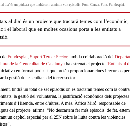
ts al dia’ és un pòdcast que tindrà com a mínim vuit episodis. Font: Canva. Font: Fundesplai.
tats al dia’ és un projecte que tractarà temes com l’econòmic, 
ic i el laboral que en moltes ocasions porta a les entitats a
usió.
a de
Fundesplai
,
Suport Tercer Sector
, amb la col·laboració del
Departa
ltura de la Generalitat de Catalunya
ha estrenat el projecte
‘Entitats al d
niciativa en format pòdcast que pretén proporcionar eines i recursos per
rar la
gestió de les entitats
del
tercer sector
.
lment, tindrà un total de set episodis on es tractaran temes com la contra
entitats, la
gestió del voluntariat
, la justificació econòmica dels projectes
riments d’Hisenda
, entre d’altres. A més, Àfrica Miró, responsable de
nguts del projecte, afirma: “No descartem fer més episodis, de fet, estem
ant un capítol especial per al
25N
sobre la lluita contra les
violències
istes
”.