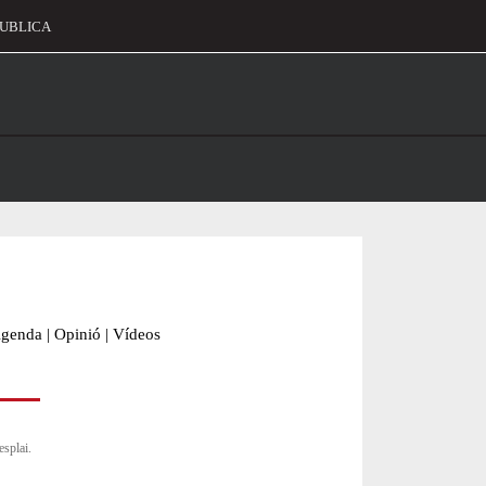
UBLICA
alament
genda
|
Opinió
|
Vídeos
esplai.