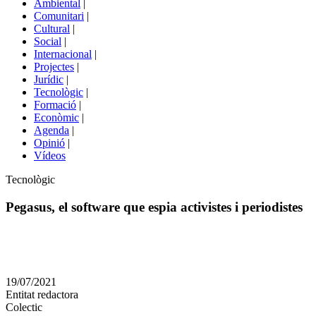
Ambiental
|
de
Comunitari
|
portals
Cultural
|
Social
|
Internacional
|
Projectes
|
Jurídic
|
Tecnològic
|
Formació
|
Econòmic
|
Agenda
|
Opinió
|
Vídeos
Àmbit
Tecnològic
de
la
Pegasus, el software que espia activistes i periodistes
notícia
Comparteix
Compartir
en
19/07/2021
altres
Entitat redactora
xarxes
Colectic
socials