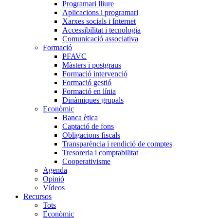
Programari lliure
Aplicacions i programari
Xarxes socials i Internet
Accessibilitat i tecnologia
Comunicació associativa
Formació
PFAVC
Màsters i postgraus
Formació intervenció
Formació gestió
Formació en línia
Dinàmiques grupals
Econòmic
Banca ètica
Captació de fons
Obligacions fiscals
Transparència i rendició de comptes
Tresoreria i comptabilitat
Cooperativisme
Agenda
Opinió
Vídeos
Recursos
Tots
Econòmic