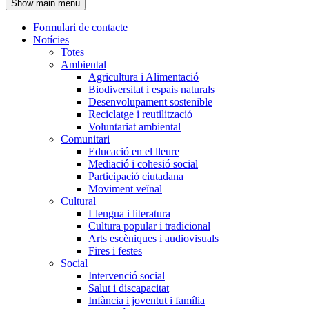
Show main menu
l'encapçalament
Formulari de contacte
Notícies
Navegació
Totes
principal
Ambiental
Agricultura i Alimentació
Biodiversitat i espais naturals
Desenvolupament sostenible
Reciclatge i reutilització
Voluntariat ambiental
Comunitari
Educació en el lleure
Mediació i cohesió social
Participació ciutadana
Moviment veïnal
Cultural
Llengua i literatura
Cultura popular i tradicional
Arts escèniques i audiovisuals
Fires i festes
Social
Intervenció social
Salut i discapacitat
Infància i joventut i família