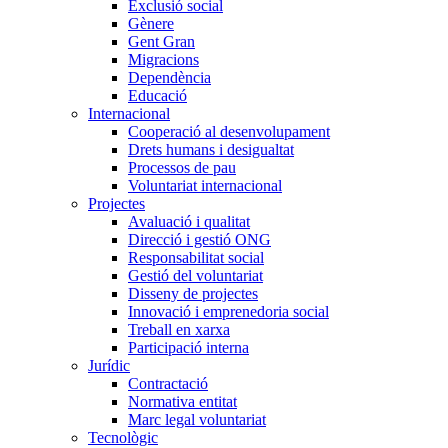
Exclusió social
Gènere
Gent Gran
Migracions
Dependència
Educació
Internacional
Cooperació al desenvolupament
Drets humans i desigualtat
Processos de pau
Voluntariat internacional
Projectes
Avaluació i qualitat
Direcció i gestió ONG
Responsabilitat social
Gestió del voluntariat
Disseny de projectes
Innovació i emprenedoria social
Treball en xarxa
Participació interna
Jurídic
Contractació
Normativa entitat
Marc legal voluntariat
Tecnològic