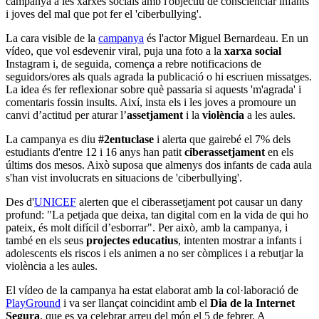
campanya a les xarxes socials amb l'objectiu de conscienciar infants
i joves del mal que pot fer el 'ciberbullying'.
La cara visible de la
campanya
és l'actor Miguel Bernardeau. En un
vídeo, que vol esdevenir viral, puja una foto a la
xarxa social
Instagram i, de seguida, comença a rebre notificacions de
seguidors/ores als quals agrada la publicació o hi escriuen missatges.
La idea és fer reflexionar sobre què passaria si aquests 'm'agrada' i
comentaris fossin insults. Així, insta els i les joves a promoure un
canvi d’actitud per aturar l’
assetjament
i la
violència
a les aules.
La campanya es diu
#2entuclase
i alerta que gairebé el 7% dels
estudiants d'entre 12 i 16 anys han patit
ciberassetjament
en els
últims dos mesos. Això suposa que almenys dos infants de cada aula
s'han vist involucrats en situacions de 'ciberbullying'.
Des d'
UNICEF
alerten que el ciberassetjament pot causar un dany
profund: "La petjada que deixa, tan digital com en la vida de qui ho
pateix, és molt difícil d’esborrar". Per això, amb la campanya, i
també en els seus
projectes educatius
, intenten mostrar a infants i
adolescents els riscos i els animen a no ser còmplices i a rebutjar la
violència a les aules.
El vídeo de la campanya ha estat elaborat amb la col·laboració de
PlayGround
i va ser llançat coincidint amb el
Dia de la Internet
Segura
, que es va celebrar arreu del món el 5 de febrer. A