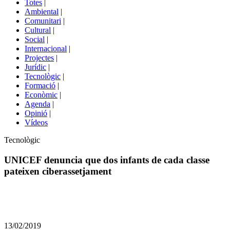
Totes
|
menú
Ambiental
|
de
Comunitari
|
portals
Cultural
|
Social
|
Internacional
|
Projectes
|
Jurídic
|
Tecnològic
|
Formació
|
Econòmic
|
Agenda
|
Opinió
|
Vídeos
Àmbit
Tecnològic
de
la
UNICEF denuncia que dos infants de cada classe
notícia
pateixen ciberassetjament
Comparteix
Compartir
en
13/02/2019