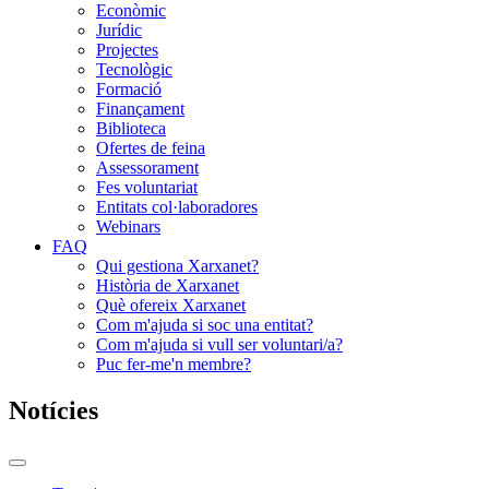
Econòmic
Jurídic
Projectes
Tecnològic
Formació
Finançament
Biblioteca
Ofertes de feina
Assessorament
Fes voluntariat
Entitats col·laboradores
Webinars
FAQ
Qui gestiona Xarxanet?
Història de Xarxanet
Què ofereix Xarxanet
Com m'ajuda si soc una entitat?
Com m'ajuda si vull ser voluntari/a?
Puc fer-me'n membre?
Notícies
Commutador
del