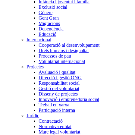
Infància i joventut i família
Exclusió social
Gènere
Gent Gran
Migracions
Dependència
Educació
Internacional
Cooperació al desenvolupament
Drets humans i desigualtat
Processos de pau
Voluntariat internacional
Projectes
Avaluació i qualitat
Direcció i gestió ONG
Responsabilitat social
Gestió del voluntariat
Disseny de projectes
Innovació i emprenedoria social
Treball en xarxa
Participació interna
Jurídic
Contractació
Normativa entitat
Marc legal voluntariat