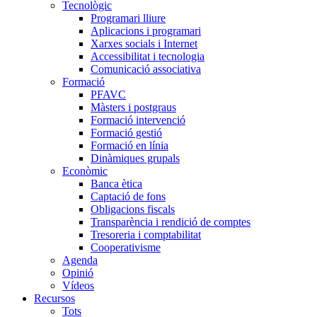
Tecnològic
Programari lliure
Aplicacions i programari
Xarxes socials i Internet
Accessibilitat i tecnologia
Comunicació associativa
Formació
PFAVC
Màsters i postgraus
Formació intervenció
Formació gestió
Formació en línia
Dinàmiques grupals
Econòmic
Banca ètica
Captació de fons
Obligacions fiscals
Transparència i rendició de comptes
Tresoreria i comptabilitat
Cooperativisme
Agenda
Opinió
Vídeos
Recursos
Tots