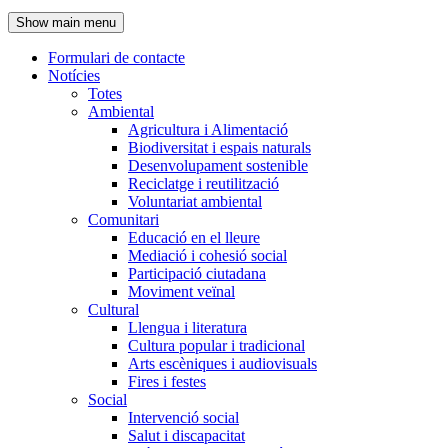
de
Show main menu
l'encapçalament
Formulari de contacte
Notícies
Navegació
Totes
principal
Ambiental
Agricultura i Alimentació
Biodiversitat i espais naturals
Desenvolupament sostenible
Reciclatge i reutilització
Voluntariat ambiental
Comunitari
Educació en el lleure
Mediació i cohesió social
Participació ciutadana
Moviment veïnal
Cultural
Llengua i literatura
Cultura popular i tradicional
Arts escèniques i audiovisuals
Fires i festes
Social
Intervenció social
Salut i discapacitat