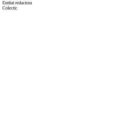
altres
Entitat redactora
xarxes
Colectic
socials