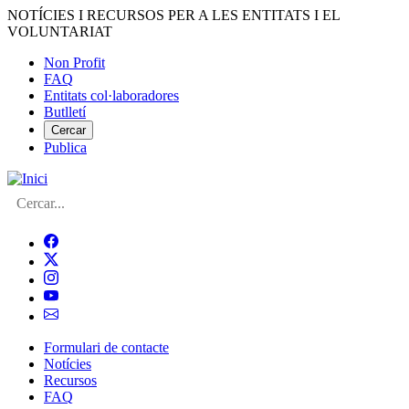
Vés
NOTÍCIES I RECURSOS PER A LES ENTITATS I EL
al
VOLUNTARIAT
contingut
Non Profit
FAQ
Menú
Entitats col·laboradores
del
Butlletí
compte
Cercar
Publica
d'usuari
Cerca
Formulari de contacte
Notícies
Navegació
Recursos
principal
FAQ