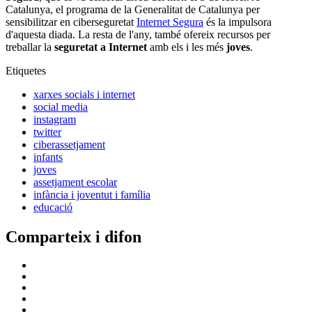
Catalunya, el programa de la Generalitat de Catalunya per
sensibilitzar en ciberseguretat
Internet Segura
és la impulsora
d'aquesta diada. La resta de l'any, també ofereix recursos per
treballar la
seguretat a Internet
amb els i les més
joves
.
Etiquetes
xarxes socials i internet
social media
instagram
twitter
ciberassetjament
infants
joves
assetjament escolar
infància i joventut i família
educació
Comparteix i difon