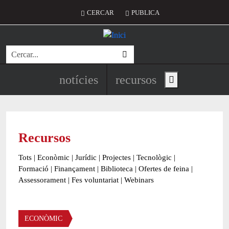
Vés al contingut
Menú del compte d'usuari
CERCAR
PUBLICA
Cerca
Navegació principal de l'encapç
notícies
recursos
Show main menu
Recursos
Tots
|
Econòmic
|
Jurídic
|
Projectes
|
Tecnològic
|
Formació
|
Finançament
|
Biblioteca
|
Ofertes de feina
|
Assessorament
|
Fes voluntariat
|
Webinars
Àmbit
ECONÒMIC