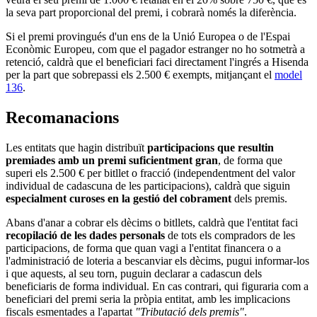
la seva part proporcional del premi, i cobrarà només la diferència.
Si el premi provingués d'un ens de la Unió Europea o de l'Espai
Econòmic Europeu, com que el pagador estranger no ho sotmetrà a
retenció, caldrà que el beneficiari faci directament l'ingrés a Hisenda
per la part que sobrepassi els 2.500 € exempts, mitjançant el
model
136
.
Recomanacions
Les entitats que hagin distribuït
participacions que resultin
premiades amb un premi suficientment gran
, de forma que
superi els 2.500 € per bitllet o fracció (independentment del valor
individual de cadascuna de les participacions), caldrà que siguin
especialment curoses en la gestió del cobrament
dels premis.
Abans d'anar a cobrar els dècims o bitllets, caldrà que l'entitat faci
recopilació de les dades personals
de tots els compradors de les
participacions, de forma que quan vagi a l'entitat financera o a
l'administració de loteria a bescanviar els dècims, pugui informar-los
i que aquests, al seu torn, puguin declarar a cadascun dels
beneficiaris de forma individual. En cas contrari, qui figuraria com a
beneficiari del premi seria la pròpia entitat, amb les implicacions
fiscals esmentades a l'apartat
"Tributació dels premis"
.