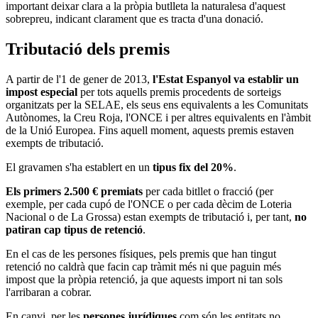
important deixar clara a la pròpia butlleta la naturalesa d'aquest
sobrepreu, indicant clarament que es tracta d'una donació.
Tributació dels premis
A partir de l'1 de gener de 2013,
l'Estat Espanyol va establir un
impost especial
per tots aquells premis procedents de sorteigs
organitzats per la SELAE, els seus ens equivalents a les Comunitats
Autònomes, la Creu Roja, l'ONCE i per altres equivalents en l'àmbit
de la Unió Europea. Fins aquell moment, aquests premis estaven
exempts de tributació.
El gravamen s'ha establert en un
tipus fix del 20%
.
Els primers 2.500 € premiats
per cada bitllet o fracció (per
exemple, per cada cupó de l'ONCE o per cada dècim de Loteria
Nacional o de La Grossa) estan exempts de tributació i, per tant,
no
patiran cap tipus de retenció
.
En el cas de les persones físiques, pels premis que han tingut
retenció no caldrà que facin cap tràmit més ni que paguin més
impost que la pròpia retenció, ja que aquests import ni tan sols
l'arribaran a cobrar.
En canvi, per les
persones jurídiques
com són les entitats no