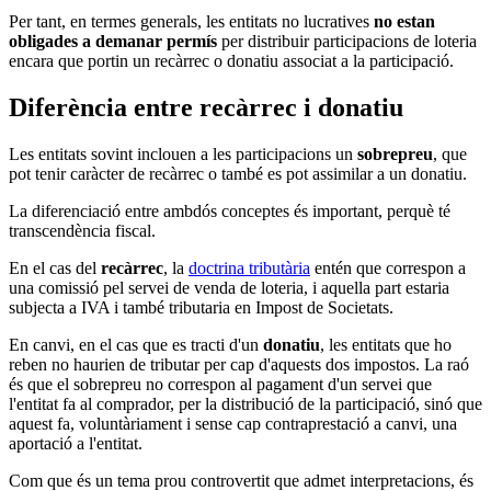
Per tant, en termes generals, les entitats no lucratives
no estan
obligades a demanar permís
per distribuir participacions de loteria
encara que portin un recàrrec o donatiu associat a la participació.
Diferència entre recàrrec i donatiu
Les entitats sovint inclouen a les participacions un
sobrepreu
, que
pot tenir caràcter de recàrrec o també es pot assimilar a un donatiu.
La diferenciació entre ambdós conceptes és important, perquè té
transcendència fiscal.
En el cas del
recàrrec
, la
doctrina tributària
entén que correspon a
una comissió pel servei de venda de loteria, i aquella part estaria
subjecta a IVA i també tributaria en Impost de Societats.
En canvi, en el cas que es tracti d'un
donatiu
, les entitats que ho
reben no haurien de tributar per cap d'aquests dos impostos. La raó
és que el sobrepreu no correspon al pagament d'un servei que
l'entitat fa al comprador, per la distribució de la participació, sinó que
aquest fa, voluntàriament i sense cap contraprestació a canvi, una
aportació a l'entitat.
Com que és un tema prou controvertit que admet interpretacions, és