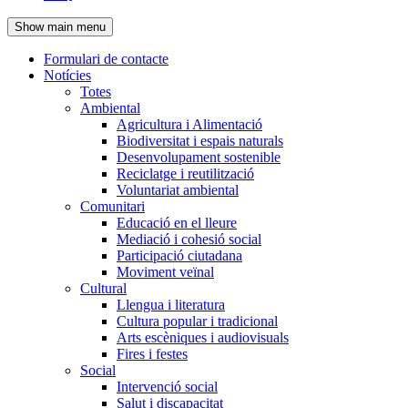
de
Show main menu
l'encapçalament
Formulari de contacte
Notícies
Navegació
Totes
principal
Ambiental
Agricultura i Alimentació
Biodiversitat i espais naturals
Desenvolupament sostenible
Reciclatge i reutilització
Voluntariat ambiental
Comunitari
Educació en el lleure
Mediació i cohesió social
Participació ciutadana
Moviment veïnal
Cultural
Llengua i literatura
Cultura popular i tradicional
Arts escèniques i audiovisuals
Fires i festes
Social
Intervenció social
Salut i discapacitat