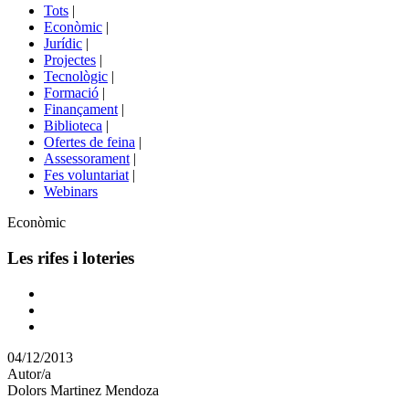
del
Tots
|
menú
Econòmic
|
de
Jurídic
|
portals
Projectes
|
Tecnològic
|
Formació
|
Finançament
|
Biblioteca
|
Ofertes de feina
|
Assessorament
|
Fes voluntariat
|
Webinars
Àmbit
Econòmic
Les rifes i loteries
Comparteix
Compartir
en
04/12/2013
altres
Autor/a
xarxes
Dolors Martinez Mendoza
socials