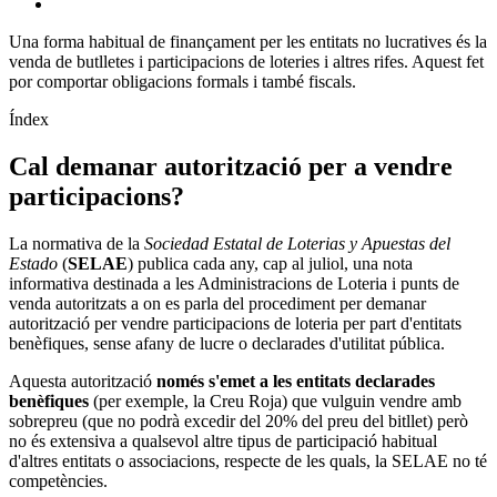
Una forma habitual de finançament per les entitats no lucratives és la
venda de butlletes i participacions de loteries i altres rifes. Aquest fet
por comportar obligacions formals i també fiscals.
Índex
Cal demanar autorització per a vendre
participacions?
La normativa de la
Sociedad Estatal de Loterias y Apuestas del
Estado
(
SELAE
) publica cada any, cap al juliol, una nota
informativa destinada a les Administracions de Loteria i punts de
venda autoritzats a on es parla del procediment per demanar
autorització per vendre participacions de loteria per part d'entitats
benèfiques, sense afany de lucre o declarades d'utilitat pública.
Aquesta autorització
només s'emet a les entitats declarades
benèfiques
(per exemple, la Creu Roja) que vulguin vendre amb
sobrepreu (que no podrà excedir del 20% del preu del bitllet) però
no és extensiva a qualsevol altre tipus de participació habitual
d'altres entitats o associacions, respecte de les quals, la SELAE no té
competències.