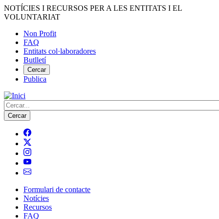
Vés
NOTÍCIES I RECURSOS PER A LES ENTITATS I EL
al
VOLUNTARIAT
contingut
Non Profit
FAQ
Menú
Entitats col·laboradores
del
Butlletí
compte
Cercar
Publica
d'usuari
Cerca
Formulari de contacte
Notícies
Navegació
Recursos
principal
FAQ