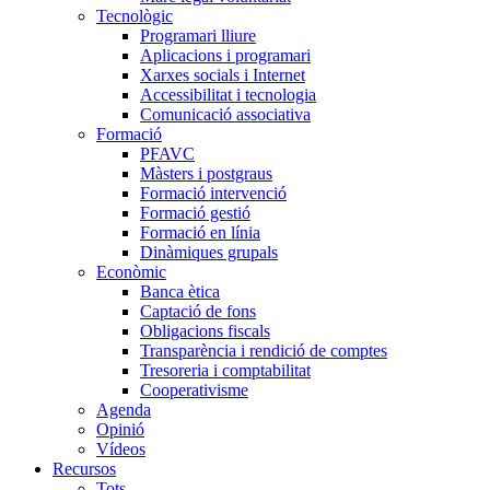
Tecnològic
Programari lliure
Aplicacions i programari
Xarxes socials i Internet
Accessibilitat i tecnologia
Comunicació associativa
Formació
PFAVC
Màsters i postgraus
Formació intervenció
Formació gestió
Formació en línia
Dinàmiques grupals
Econòmic
Banca ètica
Captació de fons
Obligacions fiscals
Transparència i rendició de comptes
Tresoreria i comptabilitat
Cooperativisme
Agenda
Opinió
Vídeos
Recursos
Tots