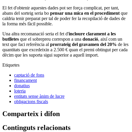
El fet d'obtenir aquestes dades pot ser força complicat, per tant,
abans del sorteig seria bo
pensar una mica en el procediment
que
caldria tenir preparat per tal de poder fer la recopilació de dades de
la forma més fàcil possible.
Una altra recomanació seria el fet d'
incloure clarament a les
butlletes
que el sobrepreu correspon a una
donació
, així com un
text que faci referència al
prorrateig del gravamen del 20%
de les
quantitats que excedeixin a 2.500 € quan el premi obtingut per cada
dècim que les suporta sigui superior a aquell import.
Etiquetes
captació de fons
finançament
donatius
loteria
entitats sense ànim de lucre
obligacions fiscals
Comparteix i difon
Continguts relacionats