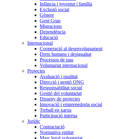
Infància i joventut i família
Exclusió social
Gènere
Gent Gran
Migracions
Dependència
Educació
Internacional
Cooperació al desenvolupament
Drets humans i desigualtat
Processos de pau
Voluntariat internacional
Projectes
Avaluació i qualitat
Direcció i gestió ONG
Responsabilitat social
Gestió del voluntariat
Disseny de projectes
Innovació i emprenedoria social
Treball en xarxa
Participació interna
Jurídic
Contractació
Normativa entitat
Marc legal voluntariat