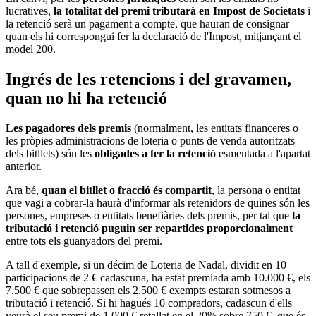
lucratives,
la totalitat del premi tributarà en Impost de Societats
i
la retenció serà un pagament a compte, que hauran de consignar
quan els hi correspongui fer la declaració de l'Impost, mitjançant el
model 200.
Ingrés de les retencions i del gravamen,
quan no hi ha retenció
Les pagadores dels premis
(normalment, les entitats financeres o
les pròpies administracions de loteria o punts de venda autoritzats
dels bitllets) són les
obligades a fer la retenció
esmentada a l'apartat
anterior.
Ara bé,
quan el bitllet o fracció és compartit
, la persona o entitat
que vagi a cobrar-la haurà d'informar als retenidors de quines són les
persones, empreses o entitats benefiàries dels premis, per tal que
la
tributació i retenció puguin ser repartides proporcionalment
entre tots els guanyadors del premi.
A tall d'exemple, si un décim de Loteria de Nadal, dividit en 10
participacions de 2 € cadascuna, ha estat premiada amb 10.000 €, els
7.500 € que sobrepassen els 2.500 € exempts estaran sotmesos a
tributació i retenció. Si hi hagués 10 compradors, cadascun d'ells
veurà el seu premi de 1.000 € retallat en el 20% sobre 750 €, que és