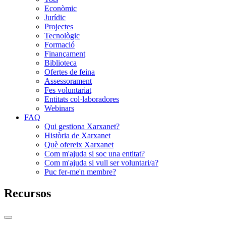
Econòmic
Jurídic
Projectes
Tecnològic
Formació
Finançament
Biblioteca
Ofertes de feina
Assessorament
Fes voluntariat
Entitats col·laboradores
Webinars
FAQ
Qui gestiona Xarxanet?
Història de Xarxanet
Què ofereix Xarxanet
Com m'ajuda si soc una entitat?
Com m'ajuda si vull ser voluntari/a?
Puc fer-me'n membre?
Recursos
Commutador