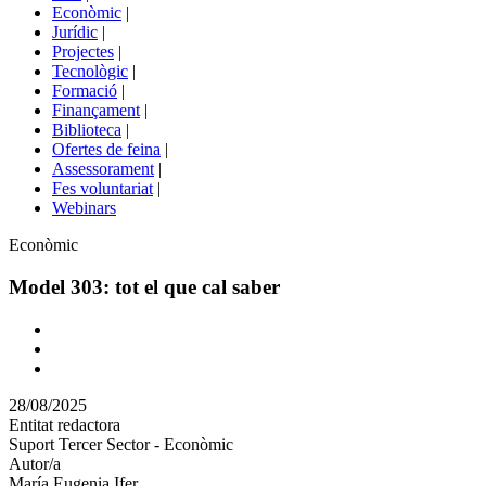
menú
Econòmic
|
de
Jurídic
|
portals
Projectes
|
Tecnològic
|
Formació
|
Finançament
|
Biblioteca
|
Ofertes de feina
|
Assessorament
|
Fes voluntariat
|
Webinars
Àmbit
Econòmic
Model 303: tot el que cal saber
Comparteix
Compartir
en
28/08/2025
altres
Entitat redactora
xarxes
Suport Tercer Sector - Econòmic
socials
Autor/a
María Eugenia Ifer