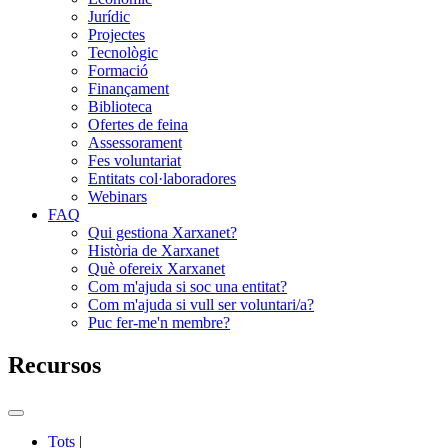
Jurídic
Projectes
Tecnològic
Formació
Finançament
Biblioteca
Ofertes de feina
Assessorament
Fes voluntariat
Entitats col·laboradores
Webinars
FAQ
Qui gestiona Xarxanet?
Història de Xarxanet
Què ofereix Xarxanet
Com m'ajuda si soc una entitat?
Com m'ajuda si vull ser voluntari/a?
Puc fer-me'n membre?
Recursos
Commutador
del
Tots
|