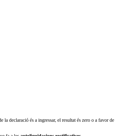
e la declaració és a ingressar, el resultat és zero o a favor de
ue fa a les
autoliquidacions rectificatives.