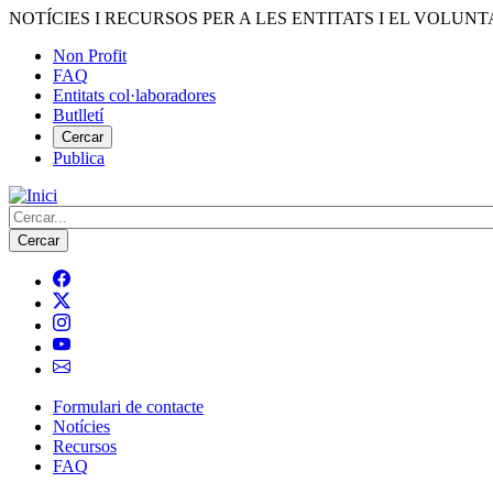
Vés
NOTÍCIES I RECURSOS PER A LES ENTITATS I EL VOLUNT
al
Non Profit
contingut
FAQ
Menú
Entitats col·laboradores
del
Butlletí
compte
Cercar
Publica
d'usuari
Cerca
Formulari de contacte
Notícies
Navegació
Recursos
principal
FAQ
de