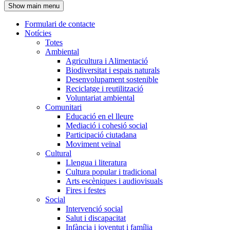
Show main menu
l'encapçalament
Formulari de contacte
Notícies
Navegació
Totes
principal
Ambiental
Agricultura i Alimentació
Biodiversitat i espais naturals
Desenvolupament sostenible
Reciclatge i reutilització
Voluntariat ambiental
Comunitari
Educació en el lleure
Mediació i cohesió social
Participació ciutadana
Moviment veïnal
Cultural
Llengua i literatura
Cultura popular i tradicional
Arts escèniques i audiovisuals
Fires i festes
Social
Intervenció social
Salut i discapacitat
Infància i joventut i família