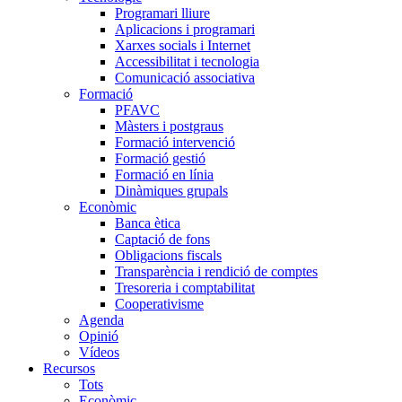
Programari lliure
Aplicacions i programari
Xarxes socials i Internet
Accessibilitat i tecnologia
Comunicació associativa
Formació
PFAVC
Màsters i postgraus
Formació intervenció
Formació gestió
Formació en línia
Dinàmiques grupals
Econòmic
Banca ètica
Captació de fons
Obligacions fiscals
Transparència i rendició de comptes
Tresoreria i comptabilitat
Cooperativisme
Agenda
Opinió
Vídeos
Recursos
Tots
Econòmic