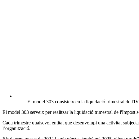
El model 303 consisteix en la liquidació trimestral de l'
El model 303 serveix per realitzar la liquidació trimestral de l'Impost 
Cada trimestre qualsevol entitat que desenvolupi una activitat subject
l’organització.
E
ls darrers mesos de 2024 i amb efectes també pel 2025, s’han produ