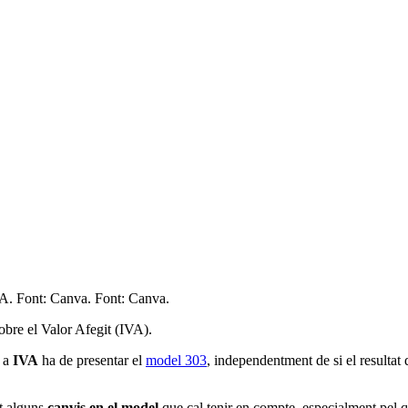
IVA. Font: Canva. Font: Canva.
sobre el Valor Afegit (IVA).
a a
IVA
ha de presentar el
model 303
, independentment de si el resultat d
ït alguns
canvis en el model
que cal tenir en compte, especialment pel q