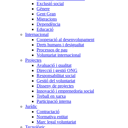
Exclusió social
Gènere
Gent Gran
Migracions
Dependència
Educació
Internacional
Cooperació al desenvolupament
Drets humans i desigualtat
Processos de pau
Voluntariat internacional
Projectes
Avaluació i qualitat
Direcció i gestió ONG
Responsabilitat social
Gestió del voluntariat
Disseny de projectes
Innovació i emprenedoria social
Treball en xarxa
Participació interna
Jurídic
Contractació
Normativa entitat
Marc legal voluntariat
Tecnològic