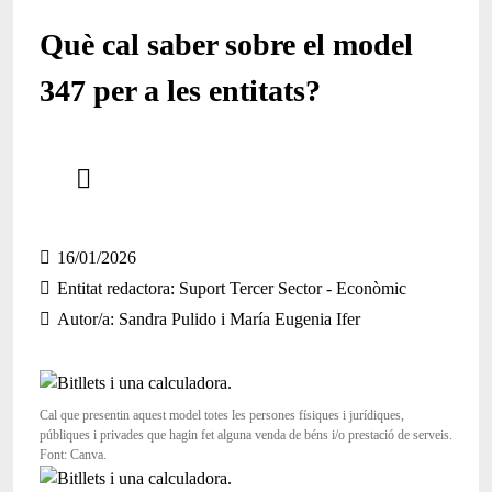
Què cal saber sobre el model
347 per a les entitats?
Comparteix
Compartir en altres xarxes socials
16/01/2026
Entitat redactora
Suport Tercer Sector - Econòmic
Autor/a
Sandra Pulido i María Eugenia Ifer
Cal que presentin aquest model totes les persones físiques i jurídiques,
públiques i privades que hagin fet alguna venda de béns i/o prestació de serveis.
Font: Canva.