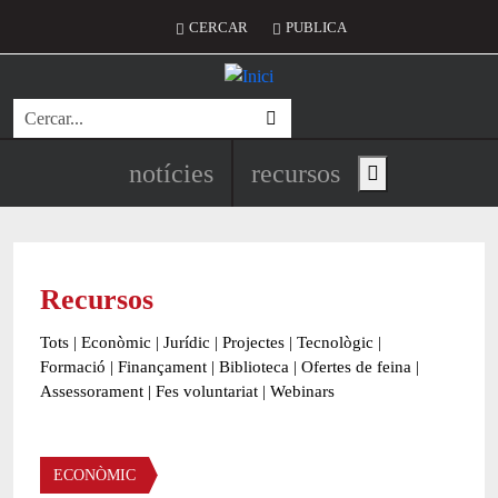
Vés al contingut
Menú del compte d'usuari
CERCAR
PUBLICA
Cerca
Navegació principal de l'encapç
notícies
recursos
Show main menu
Recursos
Tots
|
Econòmic
|
Jurídic
|
Projectes
|
Tecnològic
|
Formació
|
Finançament
|
Biblioteca
|
Ofertes de feina
|
Assessorament
|
Fes voluntariat
|
Webinars
Àmbit
ECONÒMIC