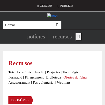
Vés al contingut
Menú del compte d'usuari
CERCAR
PUBLICA
Cerca
Navegació principal de l'encapç
notícies
recursos
Show main menu
Recursos
Tots
|
Econòmic
|
Jurídic
|
Projectes
|
Tecnològic
|
Formació
|
Finançament
|
Biblioteca
|
Ofertes de feina
|
Assessorament
|
Fes voluntariat
|
Webinars
Àmbit
ECONÒMIC