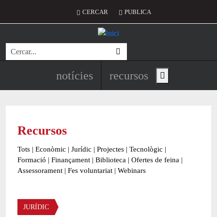
Vés al contingut
Menú del compte d'usuari
CERCAR
PUBLICA
Cerca
Navegació principal de l'encapç
notícies
recursos
Show main menu
Recursos
Tots
|
Econòmic
|
Jurídic
|
Projectes
|
Tecnològic
|
Formació
|
Finançament
|
Biblioteca
|
Ofertes de feina
|
Assessorament
|
Fes voluntariat
|
Webinars
Àmbit
JURÍDIC