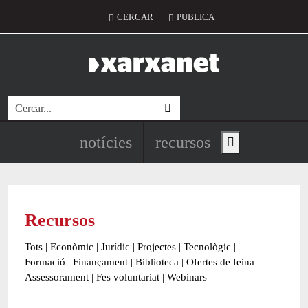
Vés al contingut
Menú del compte d'usuari
CERCAR
PUBLICA
Cerca
Navegació principal de l'encapç
notícies
recursos
Show main menu
Recursos
Tots
|
Econòmic
|
Jurídic
|
Projectes
|
Tecnològic
|
Formació
|
Finançament
|
Biblioteca
|
Ofertes de feina
|
Assessorament
|
Fes voluntariat
|
Webinars