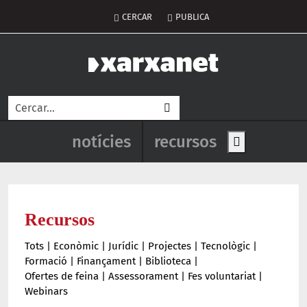
Vés al contingut
Menú del compte d'usuar
CERCAR
PUBLICA
Cerca
Navegació principal de l'enca
notícies
recursos
Show main me
Recursos
Tots
|
Econòmic
|
Jurídic
|
Projectes
|
Tecnològic
|
Formació
|
Finançament
|
Biblioteca
|
Ofertes de feina
|
Assessorament
|
Fes voluntariat
|
Webinars