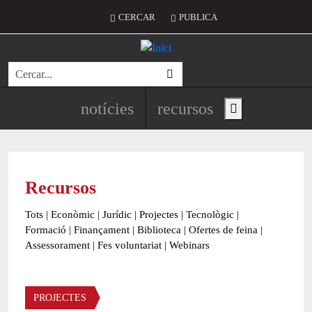
Vés al contingut
Menú del compte d'usuari
CERCAR
PUBLICA
Cerca
Navegació principal de l'encapç
notícies
recursos
Show main menu
Recursos
Tots
|
Econòmic
|
Jurídic
|
Projectes
|
Tecnològic
|
Formació
|
Finançament
|
Biblioteca
|
Ofertes de feina
|
Assessorament
|
Fes voluntariat
|
Webinars
Àmbit
PROJECTES