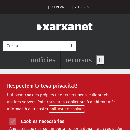
Vés al contingut
Notícies destacades
Recursos destacats principals
Recursos destacats
Menú del compte d'usuar
CERCAR
PUBLICA
Cerca
Navegació principal de l'enca
notícies
recursos
Show main me
Respectem la teva privacitat!
Més que una onada de calor: l’esti
Utilitzem cookies pròpies i de tercers per a millorar els
nostres serveis. Pots canviar la configuració o obtenir més
informació a la nostra
política de cookies
Cookies necessàries
Aquestes cookies són importants per a donar-te accés segur