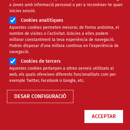
a zones amb informació personal o per a reconèixer-te quan
inicies sessió.
Cookies analítiques
Aquestes cookies permeten mesurar, de forma anònima, el
nombre de visites o l’activitat. Gràcies a elles podem
millorar constantment la teva experiència de navegació.
Podràs disposar d’una millora contínua en l’experiència de
MÉS QUE UNA ONADA DE CALOR:
navegació.
L’ESTIU EN EMERGÈNCIA
Cookies de tercers
CLIMÀTICA
Aquestes cookies pertanyen a altres serveis utilitzats al
Júlia Lloveras: "Més que
web, els quals ofereixen diferents funcionalitats com per
exemple Twitter, Facebook o Google, etc.
preparar-nos per a l’emergència
climàtica, hauríem de fer
DESAR CONFIGURACIÓ
efectives les mesures per aturar-
la"
ACCEPTAR