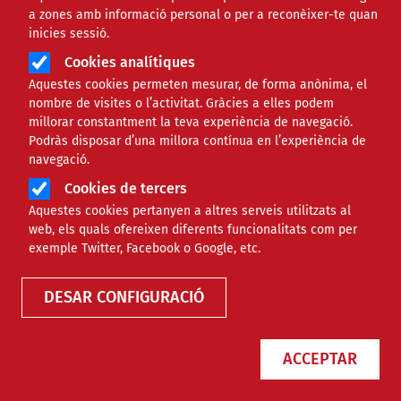
a zones amb informació personal o per a reconèixer-te quan
inicies sessió.
Cookies analítiques
Aquestes cookies permeten mesurar, de forma anònima, el
nombre de visites o l’activitat. Gràcies a elles podem
millorar constantment la teva experiència de navegació.
Podràs disposar d’una millora contínua en l’experiència de
navegació.
Cristina Valverde: "En l’era de
Cookies de tercers
Aquestes cookies pertanyen a altres serveis utilitzats al
l’individualisme costa que la
web, els quals ofereixen diferents funcionalitats com per
exemple Twitter, Facebook o Google, etc.
gent s’impliqui pel bé comú"
DESAR CONFIGURACIÓ
NOTÍCIES
COMUNITARI
ACCEPTAR