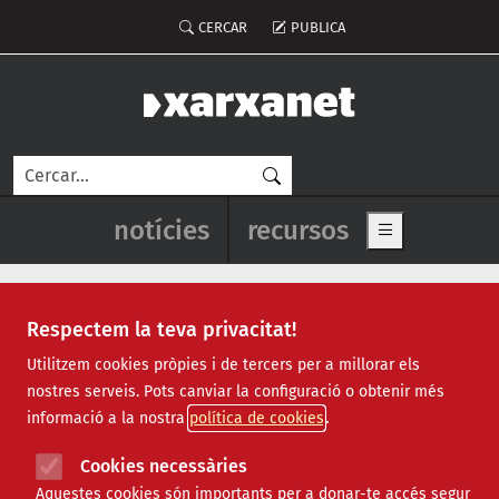
Vés al contingut
Notícies destacades
Recursos destacats principals
Recursos destacats
Menú del compte d'usuari
CERCAR
PUBLICA
Cerca
Navegació principal de l'enca
notícies
recursos
Show main me
Respectem la teva privacitat!
Xarxanet - Entitats i voluntaria
Actualitat
Utilitzem cookies pròpies i de tercers per a millorar els
nostres serveis. Pots canviar la configuració o obtenir més
Notícies i recursos
informació a la nostra
política de cookies
Cookies necessàries
Aquestes cookies són importants per a donar-te accés segur