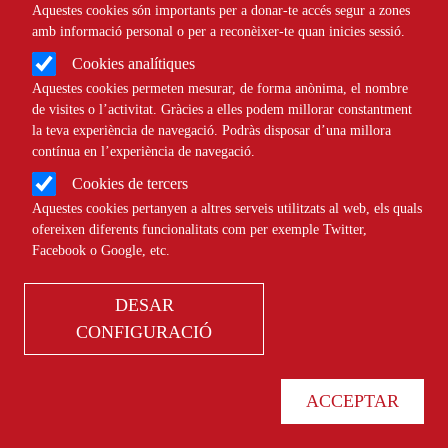
Aquestes cookies són importants per a donar-te accés segur a zones
amb informació personal o per a reconèixer-te quan inicies sessió.
Cristina Valverde: "En l’era de
Cookies analítiques
Aquestes cookies permeten mesurar, de forma anònima, el nombre
l’individualisme costa que la
de visites o l’activitat. Gràcies a elles podem millorar constantment
gent s’impliqui pel bé comú"
la teva experiència de navegació. Podràs disposar d’una millora
contínua en l’experiència de navegació.
Cookies de tercers
NOTÍCIES
COMUNITARI
Aquestes cookies pertanyen a altres serveis utilitzats al web, els quals
ofereixen diferents funcionalitats com per exemple Twitter,
Facebook o Google, etc.
DESAR
CONFIGURACIÓ
Maasai Reto impulsa educació,
salut i conservació de la mà de la
ACCEPTAR
comunitat maasai