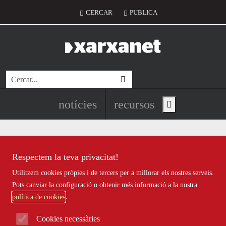
Vés al contingut
Notícies destacades
Recursos destacats principals
Recursos destacats
Menú del compte d'usuari
CERCAR
PUBLICA
Cerca
Navegació principal de l'encapç
notícies
recursos
Show main menu
Respectem la teva privacitat!
Xarxanet - Entitats i voluntariat 
Actualitat
Utilitzem cookies pròpies i de tercers per a millorar els nostres serveis.
Notícies i recursos
Pots canviar la configuració o obtenir més informació a la nostra
política de cookies
Cookies necessàries