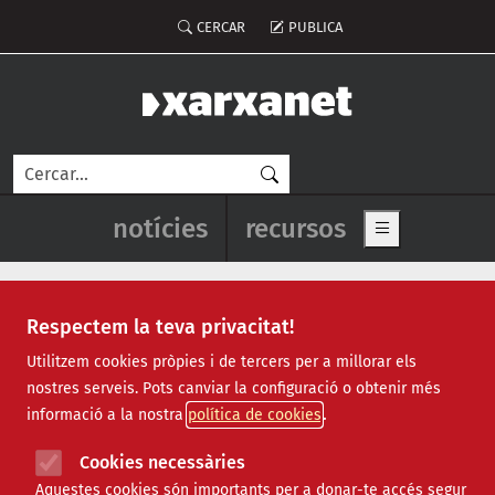
Vés al contingut
Notícies destacades
Recursos destacats principals
Recursos destacats
Menú del compte d'usuari
CERCAR
PUBLICA
Cerca
Navegació principal de l'enca
notícies
recursos
Show main me
Respectem la teva privacitat!
Formacions superiors per al curs v
Utilitzem cookies pròpies i de tercers per a millorar els
nostres serveis. Pots canviar la configuració o obtenir més
informació a la nostra
política de cookies
Cookies necessàries
Aquestes cookies són importants per a donar-te accés segur