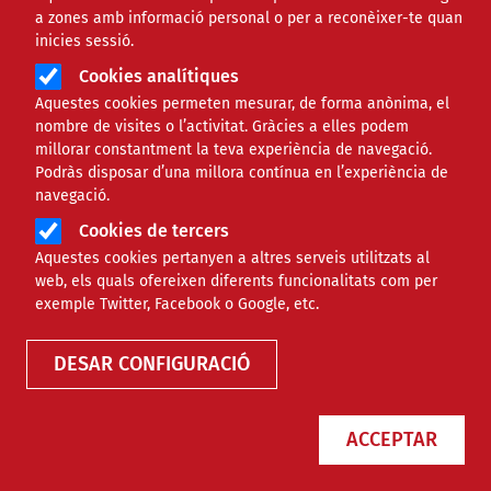
a zones amb informació personal o per a reconèixer-te quan
inicies sessió.
Cookies analítiques
Aquestes cookies permeten mesurar, de forma anònima, el
nombre de visites o l’activitat. Gràcies a elles podem
millorar constantment la teva experiència de navegació.
Podràs disposar d’una millora contínua en l’experiència de
navegació.
Cookies de tercers
Aquestes cookies pertanyen a altres serveis utilitzats al
web, els quals ofereixen diferents funcionalitats com per
exemple Twitter, Facebook o Google, etc.
FORMACIONS SUPERIORS PER AL CURS
VINENT
DESAR CONFIGURACIÓ
Formacions superiors sobre
igualtat de gènere
ACCEPTAR