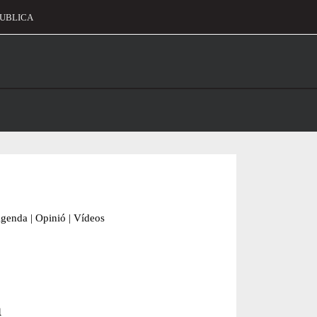
UBLICA
alament
genda
|
Opinió
|
Vídeos
a