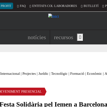
 del compte d'usuari
 PROFIT
FAQ
ENTITATS COL·LABORADORES
BUTLLETÍ
P
Navegació principal de l'encapç
notícies
recursos
Show main menu
Internacional
|
Projectes
|
Jurídic
|
Tecnològic
|
Formació
|
Econòmic
|
A
DEVENIMENT PRESENCIAL
Festa Solidària pel Iemen a Barcelon