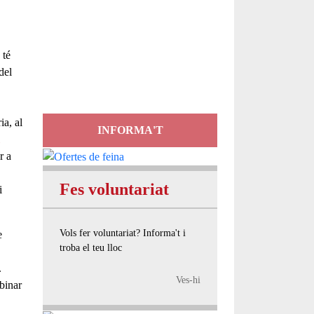
Servei
d'Assessorament
 té
gratuït per a entitats
del
ia, al
INFORMA'T
r a
Fes voluntariat
i
Vols fer voluntariat? Informa't i
e
troba el teu lloc
.
Ves-hi
binar