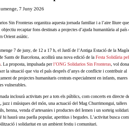
de l'esdeveniment:
iumenge, 7 Juny 2026
ls
rios Sin Fronteras organitza aquesta jornada familiar i a l’aire lliure que
objectiu recaptar fons destinats a projectes d’ajuda humanitària al país 
m Orient asiàtic.
iumenge
7 de juny
, de 12 a 17 h, el Jardí de l’Antiga Estació de la Magòr
 de Sants de Barcelona, acollirà una nova edició de la
Festa Solidària pel
n
. La proposta, impulsada per
l’ONG Solidarios Sin Fronteras
, vol dona
er la situació que viu el país després d’anys de conflicte i contribuir al
çament de
projectes humanitaris
centrats especialment en infants, mares 
es vulnerables.
rnada inclourà
activitats per a tots els públics
, com concerts en directe d
, jazz i músiques del món, una actuació del Mag Churrimongui, tallers
ils, henna, venda d’artesanies i productes del Iemen i un sorteig solidari
 hi haurà una paella popular, aperitius i begudes. L’activitat busca com
ilització i solidaritat
en un ambient festiu i comunitari.