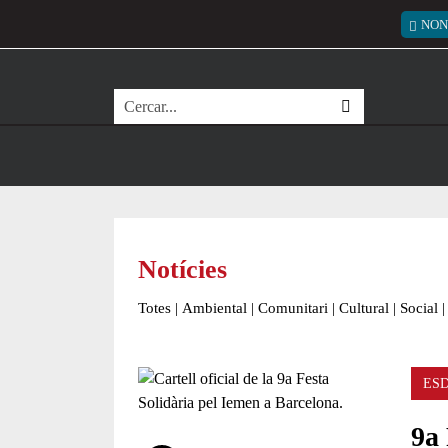
Vés al contingut
Menú
NON
Cerca
Notícies
Totes
|
Ambiental
|
Comunitari
|
Cultural
|
Social
|
ES
9a 
Comparteix