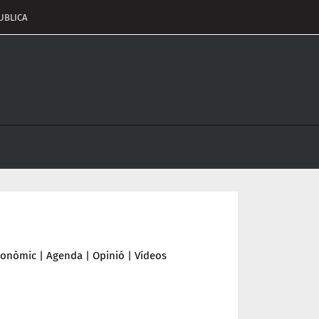
UBLICA
pçalament
nu
conòmic
|
Agenda
|
Opinió
|
Vídeos