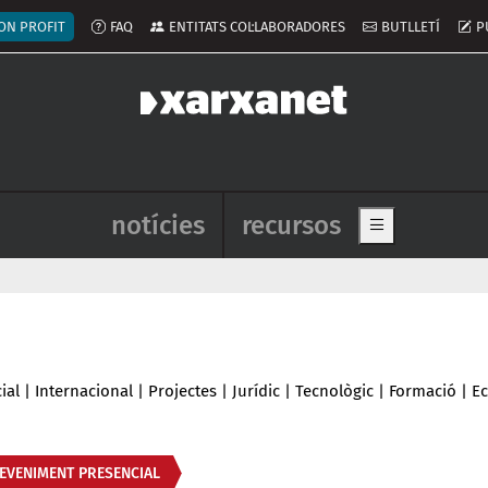
ú del compte d'usuari
ON PROFIT
FAQ
ENTITATS COL·LABORADORES
BUTLLETÍ
P
Navegació principal de l'enca
notícies
recursos
Show main me
ial
|
Internacional
|
Projectes
|
Jurídic
|
Tecnològic
|
Formació
|
E
EVENIMENT PRESENCIAL