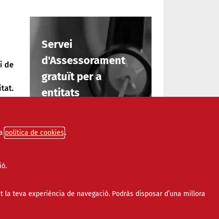
Servei
d'Assessorament
i de
gratuït per a
tat.
entitats
ys
INFORMA'T
a
política de cookies
ió.
viar
t la teva experiència de navegació. Podràs disposar d’una millora
s