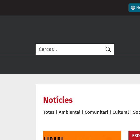
Vés al contingut
Men
N
Cerca
Notícies
Totes
|
Ambiental
|
Comunitari
|
Cultural
|
Soc
ESD