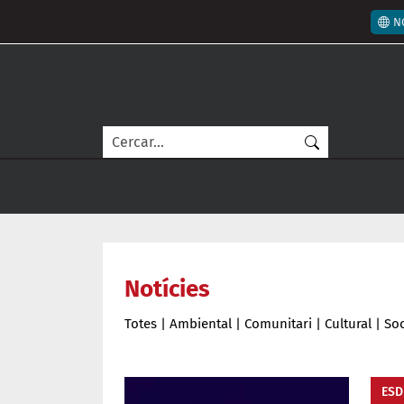
Vés al contingut
Men
N
Cerca
Notícies
Totes
|
Ambiental
|
Comunitari
|
Cultural
|
Soc
ESD