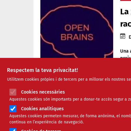
La
rac
Data
D
Una a
preju
compr
Respectem la teva privacitat!
neur
Utilitzem cookies pròpies i de tercers per a millorar els nostres s
Algu
Comparteix
Cookies necessàries
no t’
Aquestes cookies són importants per a donar-te accés segur a zo
plan
una 
Compartir en altres xarxes 
F
X
Cookies analítiques
cient
Aquestes cookies permeten mesurar, de forma anònima, el nombre 
a
22/12/2025
contínua en l’experiència de navegació.
Duran
c