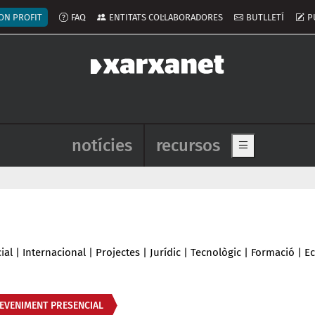
ú del compte d'usuari
ON PROFIT
FAQ
ENTITATS COL·LABORADORES
BUTLLETÍ
P
Navegació principal de l'enca
notícies
recursos
Show main me
ial
|
Internacional
|
Projectes
|
Jurídic
|
Tecnològic
|
Formació
|
E
EVENIMENT PRESENCIAL