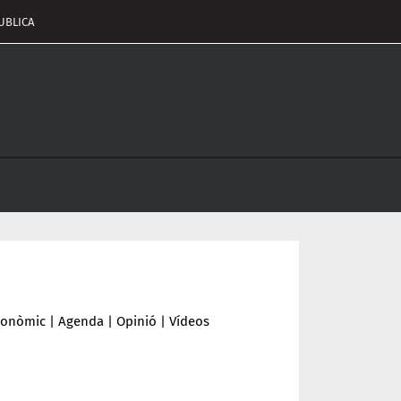
UBLICA
pçalament
nu
conòmic
|
Agenda
|
Opinió
|
Vídeos